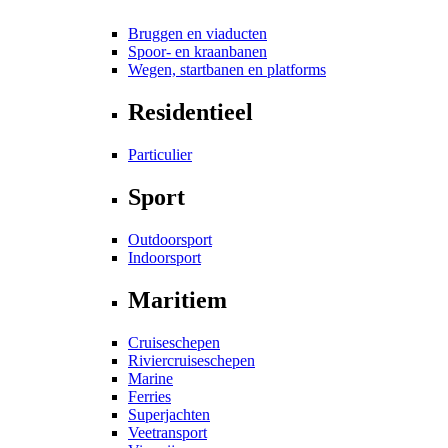
Bruggen en viaducten
Spoor- en kraanbanen
Wegen, startbanen en platforms
Residentieel
Particulier
Sport
Outdoorsport
Indoorsport
Maritiem
Cruiseschepen
Riviercruiseschepen
Marine
Ferries
Superjachten
Veetransport