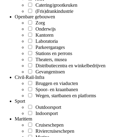
Catering/grootkeuken
(Fris)drankindustrie
Openbare gebouwen
Zorg
Onderwijs
Kantoren
Laboratoria
Parkeergarages
Stations en perrons
Theaters, musea
Distributiecentra en winkelbedrijven
Gevangenissen
Civil-Rail-Infra
Bruggen en viaducten
Spoor- en kraanbanen
Wegen, startbanen en platforms
Sport
Outdoorsport
Indoorsport
Maritiem
Cruiseschepen
Riviercruiseschepen