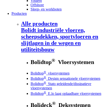
Visserij
Offshore
Sleep- en werkboten
Producten
Alle producten
Bolidt
industriële vloeren,
scheepsdekken, sportvloeren en
slijtlagen in de wegen en
utiliteitsbouw
®
Bolidtop
Vloersystemen
®
Bolidtop
vloersystemen
®
Bolidtop
Design sensationele vloersystemen
®
Bolidtop
Stato geleidende/dissipatieve
vloersystemen
®
Bolidtop
E.lo laag oplaadbare vloersystemen
®
Bolideck
Deksystemen