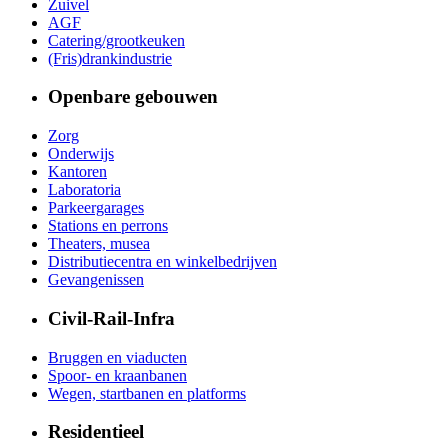
Zuivel
AGF
Catering/grootkeuken
(Fris)drankindustrie
Openbare gebouwen
Zorg
Onderwijs
Kantoren
Laboratoria
Parkeergarages
Stations en perrons
Theaters, musea
Distributiecentra en winkelbedrijven
Gevangenissen
Civil-Rail-Infra
Bruggen en viaducten
Spoor- en kraanbanen
Wegen, startbanen en platforms
Residentieel