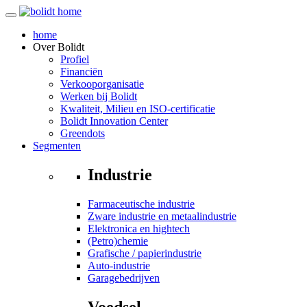
home
Over
Bolidt
Profiel
Financiën
Verkooporganisatie
Werken bij Bolidt
Kwaliteit, Milieu en ISO-certificatie
Bolidt Innovation Center
Greendots
Segmenten
Industrie
Farmaceutische industrie
Zware industrie en metaalindustrie
Elektronica en hightech
(Petro)chemie
Grafische / papierindustrie
Auto-industrie
Garagebedrijven
Voedsel