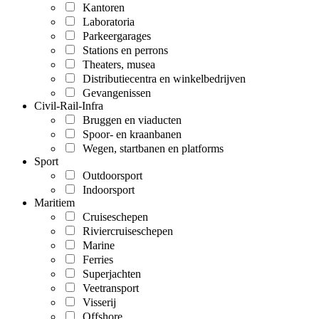
Kantoren
Laboratoria
Parkeergarages
Stations en perrons
Theaters, musea
Distributiecentra en winkelbedrijven
Gevangenissen
Civil-Rail-Infra
Bruggen en viaducten
Spoor- en kraanbanen
Wegen, startbanen en platforms
Sport
Outdoorsport
Indoorsport
Maritiem
Cruiseschepen
Riviercruiseschepen
Marine
Ferries
Superjachten
Veetransport
Visserij
Offshore