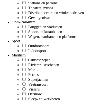
Stations en perrons
Theaters, musea
Distributiecentra en winkelbedrijven
Gevangenissen
Civil-Rail-Infra
Bruggen en viaducten
Spoor- en kraanbanen
Wegen, startbanen en platforms
Sport
Outdoorsport
Indoorsport
Maritiem
Cruiseschepen
Riviercruiseschepen
Marine
Ferries
Superjachten
Veetransport
Visserij
Offshore
Sleep- en werkboten