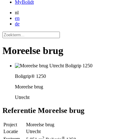
MyBolidt
nl
en
de
Moreelse brug
Boligrip® 1250
Moreelse brug
Utrecht
Referentie
Moreelse brug
Project
Moreelse brug
Locatie
Utrecht
2
®
Systeem