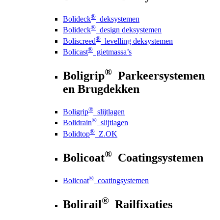
®
Bolideck
deksystemen
®
Bolideck
design deksystemen
®
Boliscreed
levelling deksystemen
®
Bolicast
gietmassa’s
®
Boligrip
Parkeersystemen
en Brugdekken
®
Boligrip
slijtlagen
®
Bolidrain
slijtlagen
®
Bolidtop
Z.OK
®
Bolicoat
Coatingsystemen
®
Bolicoat
coatingsystemen
®
Bolirail
Railfixaties