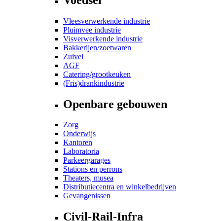
Vleesverwerkende industrie
Pluimvee industrie
Visverwerkende industrie
Bakkerijen/zoetwaren
Zuivel
AGF
Catering/grootkeuken
(Fris)drankindustrie
Openbare gebouwen
Zorg
Onderwijs
Kantoren
Laboratoria
Parkeergarages
Stations en perrons
Theaters, musea
Distributiecentra en winkelbedrijven
Gevangenissen
Civil-Rail-Infra