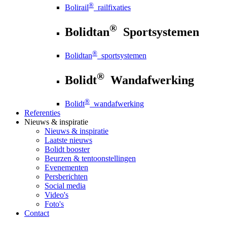
®
Bolirail
railfixaties
®
Bolidtan
Sportsystemen
®
Bolidtan
sportsystemen
®
Bolidt
Wandafwerking
®
Bolidt
wandafwerking
Referenties
Nieuws
& inspiratie
Nieuws
& inspiratie
Laatste nieuws
Bolidt booster
Beurzen & tentoonstellingen
Evenementen
Persberichten
Social media
Video's
Foto's
Contact