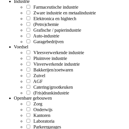
Industrie
Farmaceutische industrie
Zware industrie en metaalindustrie
Elektronica en hightech
(Petro)chemie
Grafische / papierindustrie
Auto-industrie
Garagebedrijven
Voedsel
Vleesverwerkende industrie
Pluimvee industrie
Visverwerkende industrie
Bakkerijen/zoetwaren
Zuivel
AGF
Catering/grootkeuken
(Fris)drankindustrie
Openbare gebouwen
Zorg
Onderwijs
Kantoren
Laboratoria
Parkeergarages