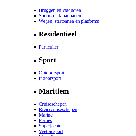
Bruggen en viaducten
Spoor- en kraanbanen
Wegen, startbanen en platforms
Residentieel
Particulier
Sport
Outdoorsport
Indoorsport
Maritiem
Cruiseschepen
Riviercruiseschepen
Marine
Ferries
Superjachten
Veetransport