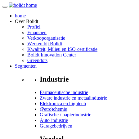
home
Over
Bolidt
Profiel
Financiën
Verkooporganisatie
Werken bij Bolidt
Kwaliteit, Milieu en ISO-certificatie
Bolidt Innovation Center
Greendots
Segmenten
Industrie
Farmaceutische industrie
Zware industrie en metaalindustrie
Elektronica en hightech
(Petro)chemie
Grafische / papierindustrie
Auto-industrie
Garagebedrijven
Voedsel