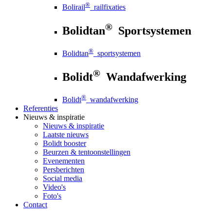
®
Bolirail
railfixaties
®
Bolidtan
Sportsystemen
®
Bolidtan
sportsystemen
®
Bolidt
Wandafwerking
®
Bolidt
wandafwerking
Referenties
Nieuws
& inspiratie
Nieuws
& inspiratie
Laatste nieuws
Bolidt booster
Beurzen & tentoonstellingen
Evenementen
Persberichten
Social media
Video's
Foto's
Contact