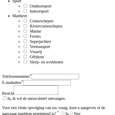
Sport
Outdoorsport
Indoorsport
Maritiem
Cruiseschepen
Riviercruiseschepen
Marine
Ferries
Superjachten
Veetransport
Visserij
Offshore
Sleep- en werkboten
*
Telefoonnummer
*
E-mailadres
Bericht
Ja, ik wil de nieuwsbrief ontvangen.
Voor een vlotte opvolging van uw vraag, kunt u aangeven of de
*
aanvraag maritiem gerelateerd is?
Ja
Nee