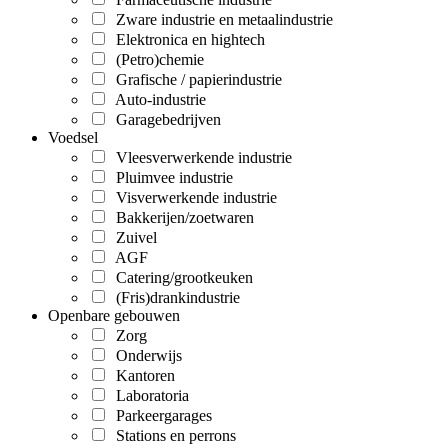
Zware industrie en metaalindustrie
Elektronica en hightech
(Petro)chemie
Grafische / papierindustrie
Auto-industrie
Garagebedrijven
Voedsel
Vleesverwerkende industrie
Pluimvee industrie
Visverwerkende industrie
Bakkerijen/zoetwaren
Zuivel
AGF
Catering/grootkeuken
(Fris)drankindustrie
Openbare gebouwen
Zorg
Onderwijs
Kantoren
Laboratoria
Parkeergarages
Stations en perrons