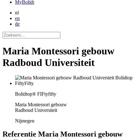
MyBolidt
nl
en
de
Maria Montessori gebouw
Radboud Universiteit
Bolidtop® FIFtyfifty
Maria Montessori gebouw
Radboud Universiteit
Nijmegen
Referentie
Maria Montessori gebouw