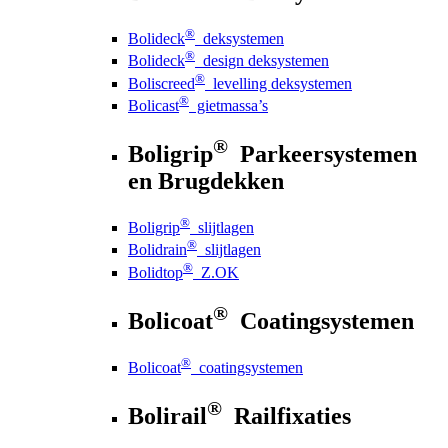
®
Bolideck
deksystemen
®
Bolideck
design deksystemen
®
Boliscreed
levelling deksystemen
®
Bolicast
gietmassa’s
®
Boligrip
Parkeersystemen
en Brugdekken
®
Boligrip
slijtlagen
®
Bolidrain
slijtlagen
®
Bolidtop
Z.OK
®
Bolicoat
Coatingsystemen
®
Bolicoat
coatingsystemen
®
Bolirail
Railfixaties