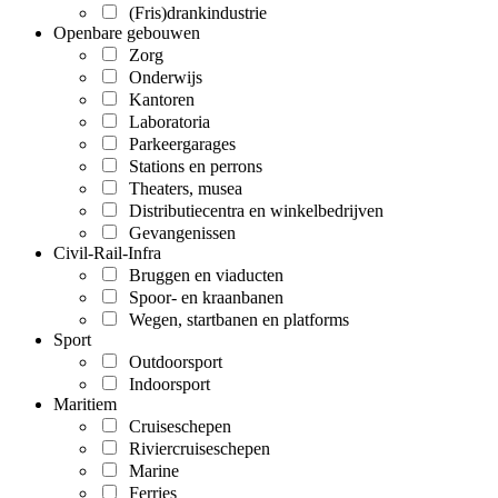
(Fris)drankindustrie
Openbare gebouwen
Zorg
Onderwijs
Kantoren
Laboratoria
Parkeergarages
Stations en perrons
Theaters, musea
Distributiecentra en winkelbedrijven
Gevangenissen
Civil-Rail-Infra
Bruggen en viaducten
Spoor- en kraanbanen
Wegen, startbanen en platforms
Sport
Outdoorsport
Indoorsport
Maritiem
Cruiseschepen
Riviercruiseschepen
Marine
Ferries