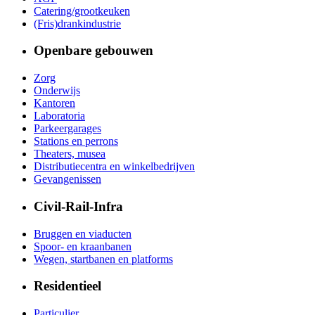
Catering/grootkeuken
(Fris)drankindustrie
Openbare gebouwen
Zorg
Onderwijs
Kantoren
Laboratoria
Parkeergarages
Stations en perrons
Theaters, musea
Distributiecentra en winkelbedrijven
Gevangenissen
Civil-Rail-Infra
Bruggen en viaducten
Spoor- en kraanbanen
Wegen, startbanen en platforms
Residentieel
Particulier