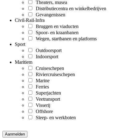
Theaters, musea
Distributiecentra en winkelbedrijven
Gevangenissen
Civil-Rail-Infra
Bruggen en viaducten
Spoor- en kraanbanen
Wegen, startbanen en platforms
Sport
Outdoorsport
Indoorsport
Maritiem
Cruiseschepen
Riviercruiseschepen
Marine
Ferries
Superjachten
Veetransport
Visserij
Offshore
Sleep- en werkboten