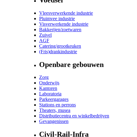
Vleesverwerkende industrie
Pluimvee industrie
Visverwerkende industrie
Bakkerijen/zoetwaren
Zuivel
AGF
Catering/grootkeuken
(Fris)drankindustrie
Openbare gebouwen
Zorg
Onderwijs
Kantoren
Laboratoria
Parkeergarages
Stations en perrons
Theaters, musea
Distributiecentra en winkelbedrijven
Gevangenissen
Civil-Rail-Infra