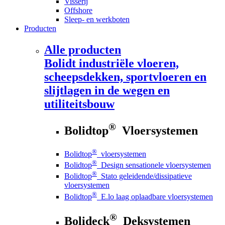
Visserij
Offshore
Sleep- en werkboten
Producten
Alle producten
Bolidt
industriële vloeren,
scheepsdekken, sportvloeren en
slijtlagen in de wegen en
utiliteitsbouw
®
Bolidtop
Vloersystemen
®
Bolidtop
vloersystemen
®
Bolidtop
Design sensationele vloersystemen
®
Bolidtop
Stato geleidende/dissipatieve
vloersystemen
®
Bolidtop
E.lo laag oplaadbare vloersystemen
®
Bolideck
Deksystemen