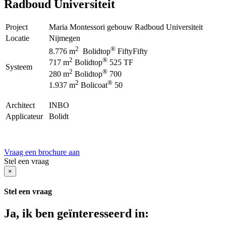
Radboud Universiteit
Project
Maria Montessori gebouw Radboud Universiteit
Locatie
Nijmegen
2
®
8.776 m
Bolidtop
FiftyFifty
2
®
717 m
Bolidtop
525 TF
Systeem
2
®
280 m
Bolidtop
700
2
®
1.937 m
Bolicoat
50
Architect
INBO
Applicateur
Bolidt
Vraag een brochure aan
Stel een vraag
×
Stel een vraag
Ja, ik ben geïnteresseerd in: