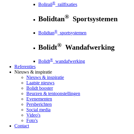
®
Bolirail
railfixaties
®
Bolidtan
Sportsystemen
®
Bolidtan
sportsystemen
®
Bolidt
Wandafwerking
®
Bolidt
wandafwerking
Referenties
Nieuws
& inspiratie
Nieuws
& inspiratie
Laatste nieuws
Bolidt booster
Beurzen & tentoonstellingen
Evenementen
Persberichten
Social media
Video's
Foto's
Contact