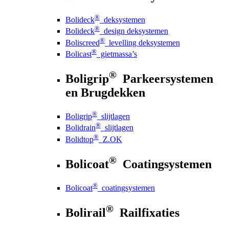
®
Bolideck
deksystemen
®
Bolideck
design deksystemen
®
Boliscreed
levelling deksystemen
®
Bolicast
gietmassa’s
®
Boligrip
Parkeersystemen
en Brugdekken
®
Boligrip
slijtlagen
®
Bolidrain
slijtlagen
®
Bolidtop
Z.OK
®
Bolicoat
Coatingsystemen
®
Bolicoat
coatingsystemen
®
Bolirail
Railfixaties