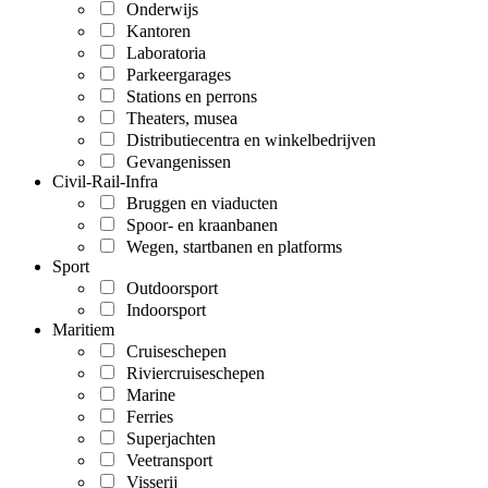
Onderwijs
Kantoren
Laboratoria
Parkeergarages
Stations en perrons
Theaters, musea
Distributiecentra en winkelbedrijven
Gevangenissen
Civil-Rail-Infra
Bruggen en viaducten
Spoor- en kraanbanen
Wegen, startbanen en platforms
Sport
Outdoorsport
Indoorsport
Maritiem
Cruiseschepen
Riviercruiseschepen
Marine
Ferries
Superjachten
Veetransport
Visserij