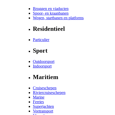
Bruggen en viaducten
Spoor- en kraanbanen
Wegen, startbanen en platforms
Residentieel
Particulier
Sport
Outdoorsport
Indoorsport
Maritiem
Cruiseschepen
Riviercruiseschepen
Marine
Ferries
Superjachten
Veetransport