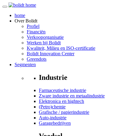
home
Over
Bolidt
Profiel
Financiën
Verkooporganisatie
Werken bij Bolidt
Kwaliteit, Milieu en ISO-certificatie
Bolidt Innovation Center
Greendots
Segmenten
Industrie
Farmaceutische industrie
Zware industrie en metaalindustrie
Elektronica en hightech
(Petro)chemie
Grafische / papierindustrie
Auto-industrie
Garagebedrijven
Voedsel