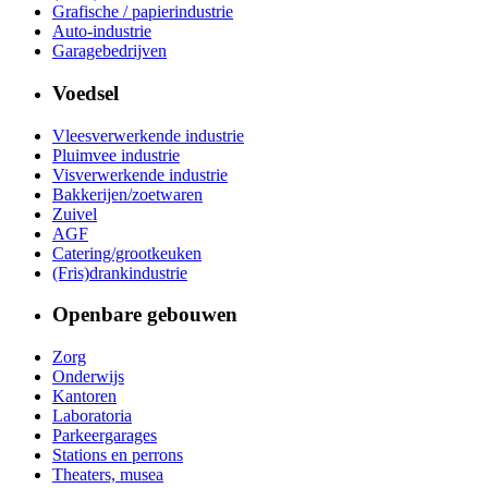
Grafische / papierindustrie
Auto-industrie
Garagebedrijven
Voedsel
Vleesverwerkende industrie
Pluimvee industrie
Visverwerkende industrie
Bakkerijen/zoetwaren
Zuivel
AGF
Catering/grootkeuken
(Fris)drankindustrie
Openbare gebouwen
Zorg
Onderwijs
Kantoren
Laboratoria
Parkeergarages
Stations en perrons
Theaters, musea