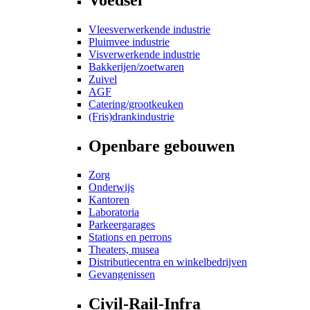
Vleesverwerkende industrie
Pluimvee industrie
Visverwerkende industrie
Bakkerijen/zoetwaren
Zuivel
AGF
Catering/grootkeuken
(Fris)drankindustrie
Openbare gebouwen
Zorg
Onderwijs
Kantoren
Laboratoria
Parkeergarages
Stations en perrons
Theaters, musea
Distributiecentra en winkelbedrijven
Gevangenissen
Civil-Rail-Infra