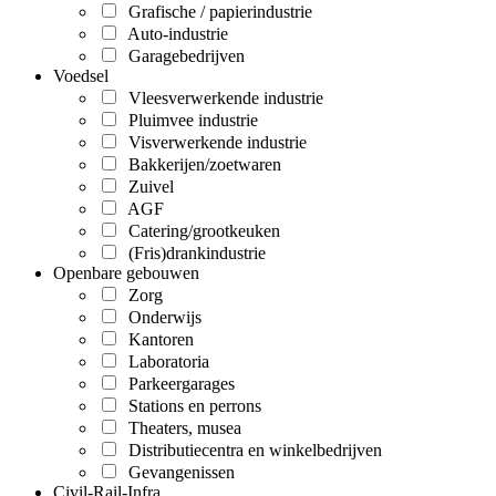
Grafische / papierindustrie
Auto-industrie
Garagebedrijven
Voedsel
Vleesverwerkende industrie
Pluimvee industrie
Visverwerkende industrie
Bakkerijen/zoetwaren
Zuivel
AGF
Catering/grootkeuken
(Fris)drankindustrie
Openbare gebouwen
Zorg
Onderwijs
Kantoren
Laboratoria
Parkeergarages
Stations en perrons
Theaters, musea
Distributiecentra en winkelbedrijven
Gevangenissen
Civil-Rail-Infra