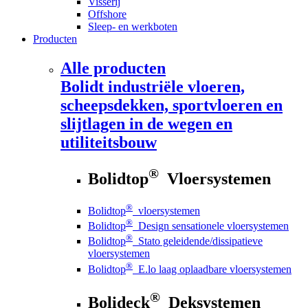
Visserij
Offshore
Sleep- en werkboten
Producten
Alle producten
Bolidt
industriële vloeren,
scheepsdekken, sportvloeren en
slijtlagen in de wegen en
utiliteitsbouw
®
Bolidtop
Vloersystemen
®
Bolidtop
vloersystemen
®
Bolidtop
Design sensationele vloersystemen
®
Bolidtop
Stato geleidende/dissipatieve
vloersystemen
®
Bolidtop
E.lo laag oplaadbare vloersystemen
®
Bolideck
Deksystemen