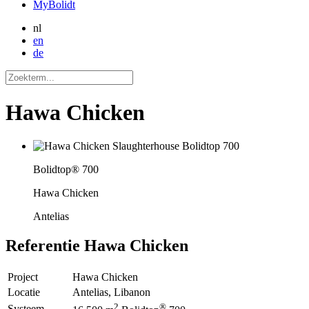
MyBolidt
nl
en
de
Hawa Chicken
Bolidtop® 700
Hawa Chicken
Antelias
Referentie
Hawa Chicken
Project
Hawa Chicken
Locatie
Antelias, Libanon
2
®
Systeem