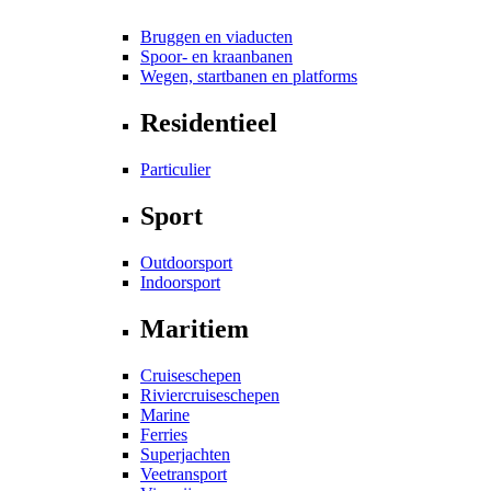
Bruggen en viaducten
Spoor- en kraanbanen
Wegen, startbanen en platforms
Residentieel
Particulier
Sport
Outdoorsport
Indoorsport
Maritiem
Cruiseschepen
Riviercruiseschepen
Marine
Ferries
Superjachten
Veetransport