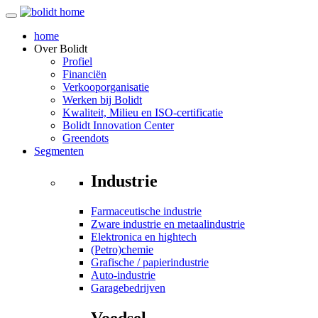
home
Over
Bolidt
Profiel
Financiën
Verkooporganisatie
Werken bij Bolidt
Kwaliteit, Milieu en ISO-certificatie
Bolidt Innovation Center
Greendots
Segmenten
Industrie
Farmaceutische industrie
Zware industrie en metaalindustrie
Elektronica en hightech
(Petro)chemie
Grafische / papierindustrie
Auto-industrie
Garagebedrijven
Voedsel