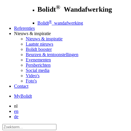
®
Bolidt
Wandafwerking
®
Bolidt
wandafwerking
Referenties
Nieuws
& inspiratie
Nieuws
& inspiratie
Laatste nieuws
Bolidt booster
Beurzen & tentoonstellingen
Evenementen
Persberichten
Social media
Video's
Foto's
Contact
MyBolidt
nl
en
de