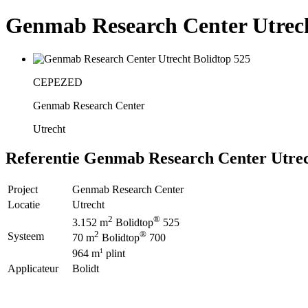
Genmab Research Center Utrec
CEPEZED
Genmab Research Center
Utrecht
Referentie
Genmab Research Center Utre
Project
Genmab Research Center
Locatie
Utrecht
2
®
3.152 m
Bolidtop
525
2
®
Systeem
70 m
Bolidtop
700
1
964 m
plint
Applicateur
Bolidt