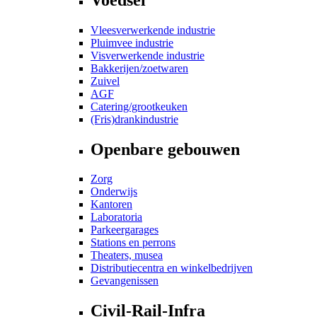
Vleesverwerkende industrie
Pluimvee industrie
Visverwerkende industrie
Bakkerijen/zoetwaren
Zuivel
AGF
Catering/grootkeuken
(Fris)drankindustrie
Openbare gebouwen
Zorg
Onderwijs
Kantoren
Laboratoria
Parkeergarages
Stations en perrons
Theaters, musea
Distributiecentra en winkelbedrijven
Gevangenissen
Civil-Rail-Infra