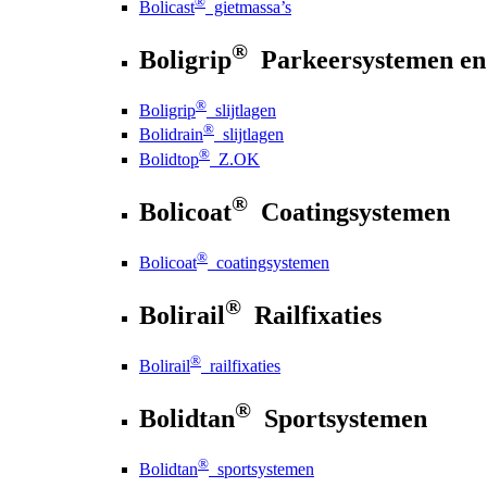
®
Bolicast
gietmassa’s
®
Boligrip
Parkeersystemen en
®
Boligrip
slijtlagen
®
Bolidrain
slijtlagen
®
Bolidtop
Z.OK
®
Bolicoat
Coatingsystemen
®
Bolicoat
coatingsystemen
®
Bolirail
Railfixaties
®
Bolirail
railfixaties
®
Bolidtan
Sportsystemen
®
Bolidtan
sportsystemen