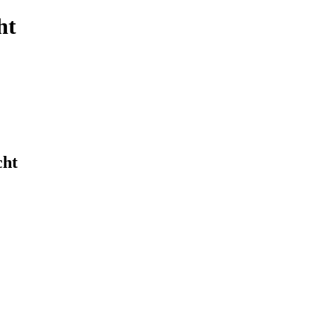
ht
cht