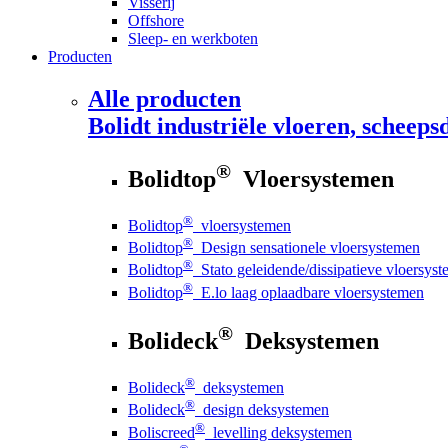
Visserij
Offshore
Sleep- en werkboten
Producten
Alle producten
Bolidt
industriële vloeren, scheepsd
®
Bolidtop
Vloersystemen
®
Bolidtop
vloersystemen
®
Bolidtop
Design sensationele vloersystemen
®
Bolidtop
Stato geleidende/dissipatieve vloersys
®
Bolidtop
E.lo laag oplaadbare vloersystemen
®
Bolideck
Deksystemen
®
Bolideck
deksystemen
®
Bolideck
design deksystemen
®
Boliscreed
levelling deksystemen