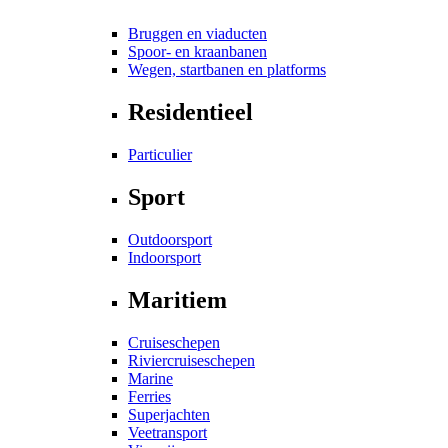
Bruggen en viaducten
Spoor- en kraanbanen
Wegen, startbanen en platforms
Residentieel
Particulier
Sport
Outdoorsport
Indoorsport
Maritiem
Cruiseschepen
Riviercruiseschepen
Marine
Ferries
Superjachten
Veetransport