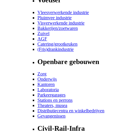
Vleesverwerkende industrie
Pluimvee industrie
Visverwerkende industrie
Bakkerijen/zoetwaren
Zuivel
AGF
Catering/grootkeuken
(Fris)drankindustrie
Openbare gebouwen
Zorg
Onderwijs
Kantoren
Laboratoria
Parkeergarages
Stations en perrons
Theaters, musea
Distributiecentra en winkelbedrijven
Gevangenissen
Civil-Rail-Infra