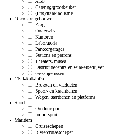
AGF
Catering/grootkeuken
(Fris)drankindustrie
Openbare gebouwen
Zorg
Onderwijs
Kantoren
Laboratoria
Parkeergarages
Stations en perrons
Theaters, musea
Distributiecentra en winkelbedrijven
Gevangenissen
Civil-Rail-Infra
Bruggen en viaducten
Spoor- en kraanbanen
Wegen, startbanen en platforms
Sport
Outdoorsport
Indoorsport
Maritiem
Cruiseschepen
Riviercruiseschepen