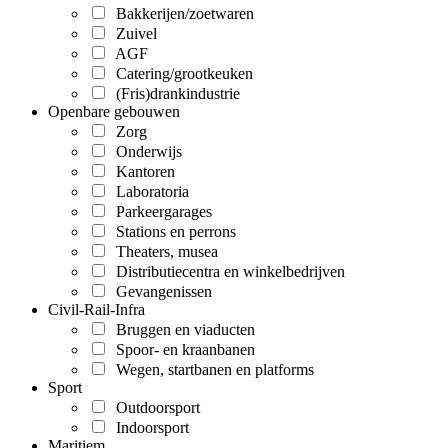
Bakkerijen/zoetwaren
Zuivel
AGF
Catering/grootkeuken
(Fris)drankindustrie
Openbare gebouwen
Zorg
Onderwijs
Kantoren
Laboratoria
Parkeergarages
Stations en perrons
Theaters, musea
Distributiecentra en winkelbedrijven
Gevangenissen
Civil-Rail-Infra
Bruggen en viaducten
Spoor- en kraanbanen
Wegen, startbanen en platforms
Sport
Outdoorsport
Indoorsport
Maritiem