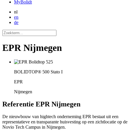
MyBolidt
nl
en
de
EPR Nijmegen
BOLIDTOP® 500 Stato I
EPR
Nijmegen
Referentie
EPR Nijmegen
De nieuwbouw van hightech onderneming EPR bestaat uit een
representatieve en transparante huisvesting op een zichtlocatie op de
Novio Tech Campus in Nijmegen.