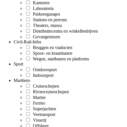
Kantoren
Laboratoria
Parkeergarages
Stations en perrons
Theaters, musea
Distributiecentra en winkelbedrijven
Gevangenissen
Civil-Rail-Infra
Bruggen en viaducten
Spoor- en kraanbanen
Wegen, startbanen en platforms
Sport
Outdoorsport
Indoorsport
Maritiem
Cruiseschepen
Riviercruiseschepen
Marine
Ferries
Superjachten
Veetransport
Visserij
Offshore