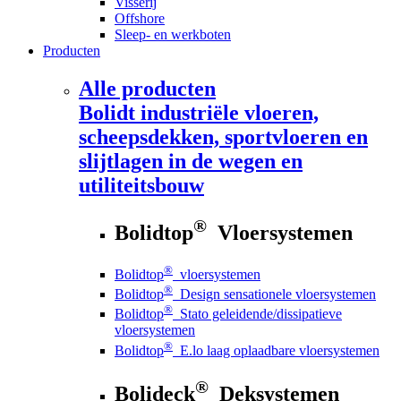
Visserij
Offshore
Sleep- en werkboten
Producten
Alle producten
Bolidt
industriële vloeren,
scheepsdekken, sportvloeren en
slijtlagen in de wegen en
utiliteitsbouw
®
Bolidtop
Vloersystemen
®
Bolidtop
vloersystemen
®
Bolidtop
Design sensationele vloersystemen
®
Bolidtop
Stato geleidende/dissipatieve
vloersystemen
®
Bolidtop
E.lo laag oplaadbare vloersystemen
®
Bolideck
Deksystemen