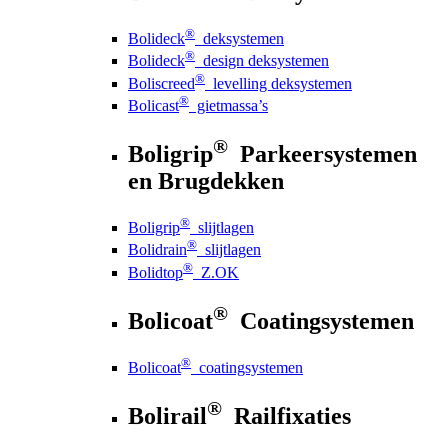
®
Bolideck
deksystemen
®
Bolideck
design deksystemen
®
Boliscreed
levelling deksystemen
®
Bolicast
gietmassa’s
®
Boligrip
Parkeersystemen
en Brugdekken
®
Boligrip
slijtlagen
®
Bolidrain
slijtlagen
®
Bolidtop
Z.OK
®
Bolicoat
Coatingsystemen
®
Bolicoat
coatingsystemen
®
Bolirail
Railfixaties