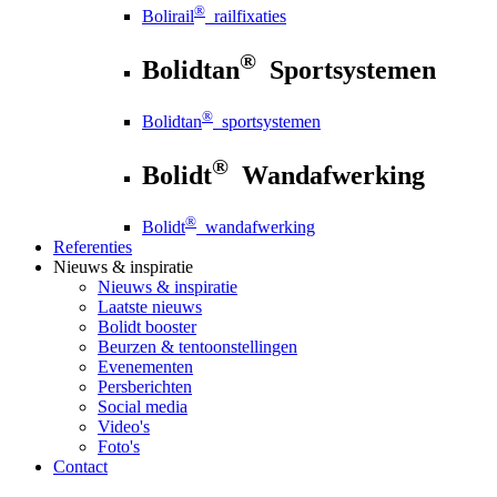
®
Bolirail
railfixaties
®
Bolidtan
Sportsystemen
®
Bolidtan
sportsystemen
®
Bolidt
Wandafwerking
®
Bolidt
wandafwerking
Referenties
Nieuws
& inspiratie
Nieuws
& inspiratie
Laatste nieuws
Bolidt booster
Beurzen & tentoonstellingen
Evenementen
Persberichten
Social media
Video's
Foto's
Contact