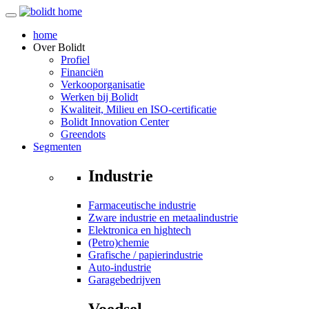
home
Over
Bolidt
Profiel
Financiën
Verkooporganisatie
Werken bij Bolidt
Kwaliteit, Milieu en ISO-certificatie
Bolidt Innovation Center
Greendots
Segmenten
Industrie
Farmaceutische industrie
Zware industrie en metaalindustrie
Elektronica en hightech
(Petro)chemie
Grafische / papierindustrie
Auto-industrie
Garagebedrijven
Voedsel