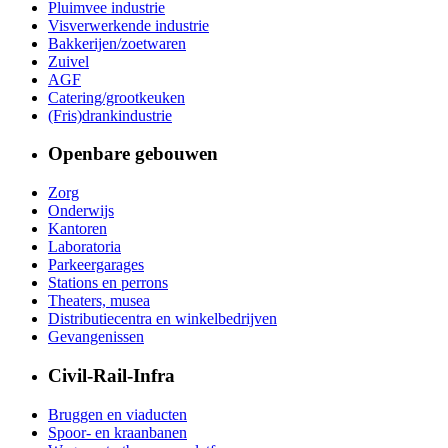
Pluimvee industrie
Visverwerkende industrie
Bakkerijen/zoetwaren
Zuivel
AGF
Catering/grootkeuken
(Fris)drankindustrie
Openbare gebouwen
Zorg
Onderwijs
Kantoren
Laboratoria
Parkeergarages
Stations en perrons
Theaters, musea
Distributiecentra en winkelbedrijven
Gevangenissen
Civil-Rail-Infra
Bruggen en viaducten
Spoor- en kraanbanen