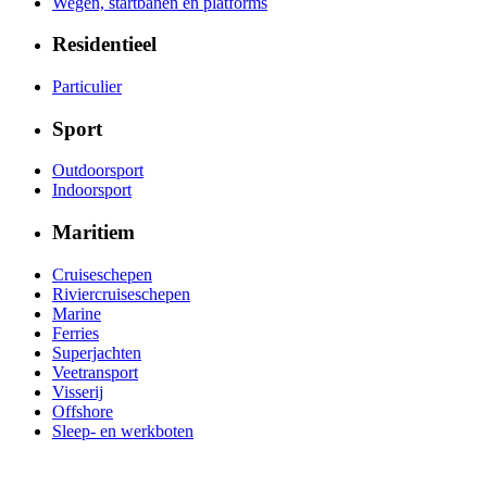
Wegen, startbanen en platforms
Residentieel
Particulier
Sport
Outdoorsport
Indoorsport
Maritiem
Cruiseschepen
Riviercruiseschepen
Marine
Ferries
Superjachten
Veetransport
Visserij
Offshore
Sleep- en werkboten