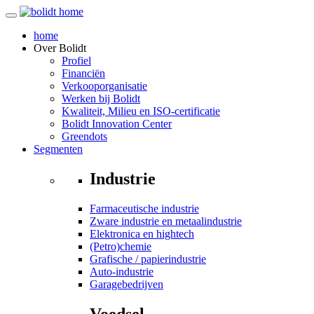
home
Over
Bolidt
Profiel
Financiën
Verkooporganisatie
Werken bij Bolidt
Kwaliteit, Milieu en ISO-certificatie
Bolidt Innovation Center
Greendots
Segmenten
Industrie
Farmaceutische industrie
Zware industrie en metaalindustrie
Elektronica en hightech
(Petro)chemie
Grafische / papierindustrie
Auto-industrie
Garagebedrijven
Voedsel