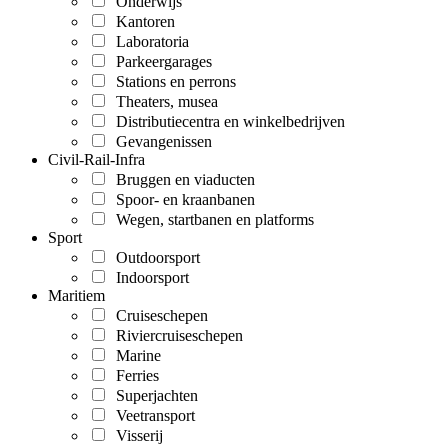
Onderwijs
Kantoren
Laboratoria
Parkeergarages
Stations en perrons
Theaters, musea
Distributiecentra en winkelbedrijven
Gevangenissen
Civil-Rail-Infra
Bruggen en viaducten
Spoor- en kraanbanen
Wegen, startbanen en platforms
Sport
Outdoorsport
Indoorsport
Maritiem
Cruiseschepen
Riviercruiseschepen
Marine
Ferries
Superjachten
Veetransport
Visserij