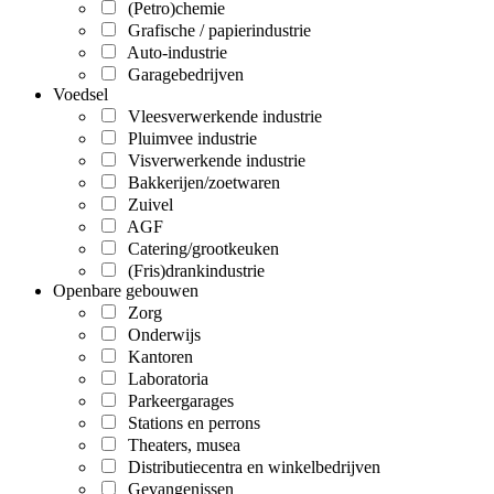
(Petro)chemie
Grafische / papierindustrie
Auto-industrie
Garagebedrijven
Voedsel
Vleesverwerkende industrie
Pluimvee industrie
Visverwerkende industrie
Bakkerijen/zoetwaren
Zuivel
AGF
Catering/grootkeuken
(Fris)drankindustrie
Openbare gebouwen
Zorg
Onderwijs
Kantoren
Laboratoria
Parkeergarages
Stations en perrons
Theaters, musea
Distributiecentra en winkelbedrijven
Gevangenissen