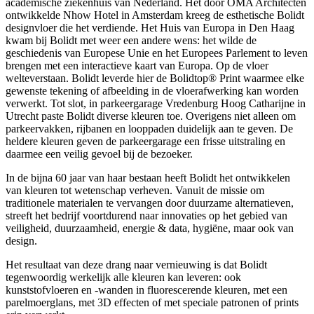
academische ziekenhuis van Nederland. Het door OMA Architecten
ontwikkelde Nhow Hotel in Amsterdam kreeg de esthetische Bolidt
designvloer die het verdiende. Het Huis van Europa in Den Haag
kwam bij Bolidt met weer een andere wens: het wilde de
geschiedenis van Europese Unie en het Europees Parlement to leven
brengen met een interactieve kaart van Europa. Op de vloer
welteverstaan. Bolidt leverde hier de Bolidtop® Print waarmee elke
gewenste tekening of afbeelding in de vloerafwerking kan worden
verwerkt. Tot slot, in parkeergarage Vredenburg Hoog Catharijne in
Utrecht paste Bolidt diverse kleuren toe. Overigens niet alleen om
parkeervakken, rijbanen en looppaden duidelijk aan te geven. De
heldere kleuren geven de parkeergarage een frisse uitstraling en
daarmee een veilig gevoel bij de bezoeker.
In de bijna 60 jaar van haar bestaan heeft Bolidt het ontwikkelen
van kleuren tot wetenschap verheven. Vanuit de missie om
traditionele materialen te vervangen door duurzame alternatieven,
streeft het bedrijf voortdurend naar innovaties op het gebied van
veiligheid, duurzaamheid, energie & data, hygiëne, maar ook van
design.
Het resultaat van deze drang naar vernieuwing is dat Bolidt
tegenwoordig werkelijk alle kleuren kan leveren: ook
kunststofvloeren en -wanden in fluorescerende kleuren, met een
parelmoerglans, met 3D effecten of met speciale patronen of prints