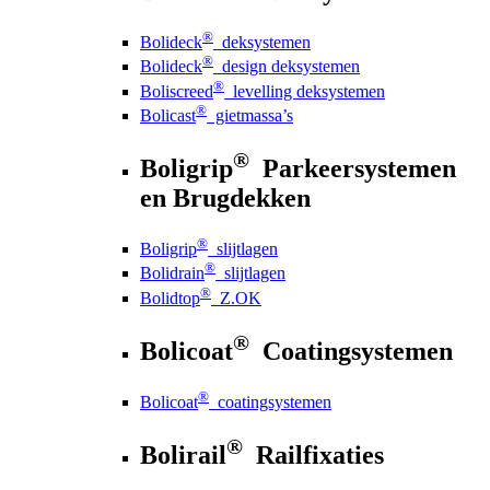
®
Bolideck
deksystemen
®
Bolideck
design deksystemen
®
Boliscreed
levelling deksystemen
®
Bolicast
gietmassa’s
®
Boligrip
Parkeersystemen
en Brugdekken
®
Boligrip
slijtlagen
®
Bolidrain
slijtlagen
®
Bolidtop
Z.OK
®
Bolicoat
Coatingsystemen
®
Bolicoat
coatingsystemen
®
Bolirail
Railfixaties