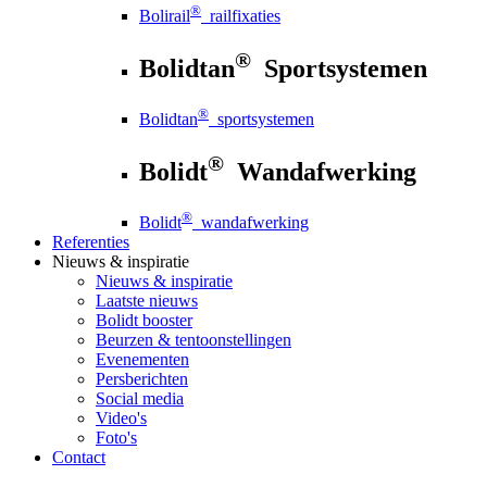
®
Bolirail
railfixaties
®
Bolidtan
Sportsystemen
®
Bolidtan
sportsystemen
®
Bolidt
Wandafwerking
®
Bolidt
wandafwerking
Referenties
Nieuws
& inspiratie
Nieuws
& inspiratie
Laatste nieuws
Bolidt booster
Beurzen & tentoonstellingen
Evenementen
Persberichten
Social media
Video's
Foto's
Contact