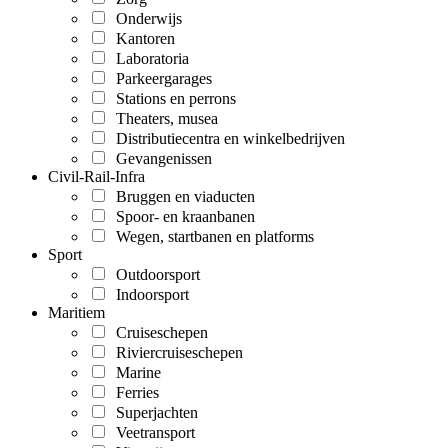
Onderwijs
Kantoren
Laboratoria
Parkeergarages
Stations en perrons
Theaters, musea
Distributiecentra en winkelbedrijven
Gevangenissen
Civil-Rail-Infra
Bruggen en viaducten
Spoor- en kraanbanen
Wegen, startbanen en platforms
Sport
Outdoorsport
Indoorsport
Maritiem
Cruiseschepen
Riviercruiseschepen
Marine
Ferries
Superjachten
Veetransport