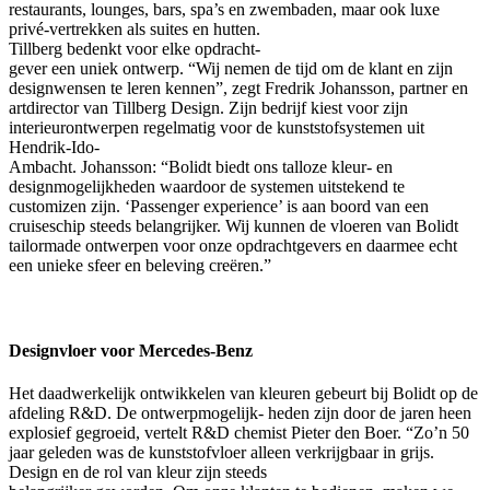
restaurants, lounges, bars, spa’s en zwembaden, maar ook luxe
privé-vertrekken als suites en hutten.
Tillberg bedenkt voor elke opdracht-
gever een uniek ontwerp. “Wij nemen de tijd om de klant en zijn
designwensen te leren kennen”, zegt Fredrik Johansson, partner en
artdirector van Tillberg Design. Zijn bedrijf kiest voor zijn
interieurontwerpen regelmatig voor de kunststofsystemen uit
Hendrik-Ido-
Ambacht. Johansson: “Bolidt biedt ons talloze kleur- en
designmogelijkheden waardoor de systemen uitstekend te
customizen zijn. ‘Passenger experience’ is aan boord van een
cruiseschip steeds belangrijker. Wij kunnen de vloeren van Bolidt
tailormade ontwerpen voor onze opdrachtgevers en daarmee echt
een unieke sfeer en beleving creëren.”
Designvloer voor Mercedes-Benz
Het daadwerkelijk ontwikkelen van kleuren gebeurt bij Bolidt op de
afdeling R&D. De ontwerpmogelijk- heden zijn door de jaren heen
explosief gegroeid, vertelt R&D chemist Pieter den Boer. “Zo’n 50
jaar geleden was de kunststofvloer alleen verkrijgbaar in grijs.
Design en de rol van kleur zijn steeds