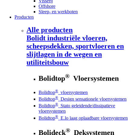
Visserij
Offshore
Sleep- en werkboten
Producten
Alle producten
Bolidt
industriële vloeren,
scheepsdekken, sportvloeren en
slijtlagen in de wegen en
utiliteitsbouw
®
Bolidtop
Vloersystemen
®
Bolidtop
vloersystemen
®
Bolidtop
Design sensationele vloersystemen
®
Bolidtop
Stato geleidende/dissipatieve
vloersystemen
®
Bolidtop
E.lo laag oplaadbare vloersystemen
®
Bolideck
Deksystemen