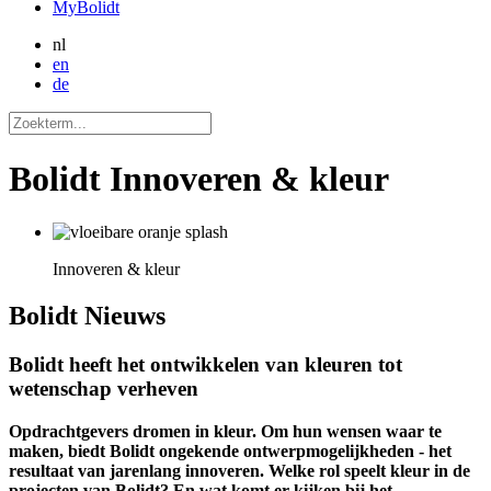
MyBolidt
nl
en
de
Bolidt Innoveren & kleur
Innoveren & kleur
Bolidt
Nieuws
Bolidt heeft het ontwikkelen van kleuren tot
wetenschap verheven
Opdrachtgevers dromen in kleur. Om hun wensen waar te
maken, biedt Bolidt ongekende ontwerpmogelijkheden - het
resultaat van jarenlang innoveren. Welke rol speelt kleur in de
projecten van Bolidt? En wat komt er kijken bij het