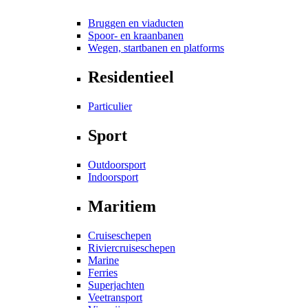
Bruggen en viaducten
Spoor- en kraanbanen
Wegen, startbanen en platforms
Residentieel
Particulier
Sport
Outdoorsport
Indoorsport
Maritiem
Cruiseschepen
Riviercruiseschepen
Marine
Ferries
Superjachten
Veetransport