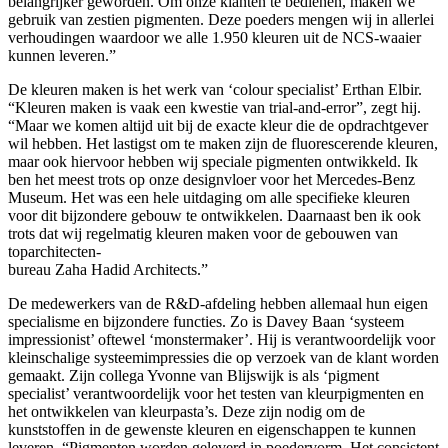
belangrijker geworden. Om onze klanten te bedienen, maken we
gebruik van zestien pigmenten. Deze poeders mengen wij in allerlei
verhoudingen waardoor we alle 1.950 kleuren uit de NCS-waaier
kunnen leveren.”
De kleuren maken is het werk van ‘colour specialist’ Erthan Elbir.
“Kleuren maken is vaak een kwestie van trial-and-error”, zegt hij.
“Maar we komen altijd uit bij de exacte kleur die de opdrachtgever
wil hebben. Het lastigst om te maken zijn de fluorescerende kleuren,
maar ook hiervoor hebben wij speciale pigmenten ontwikkeld. Ik
ben het meest trots op onze designvloer voor het Mercedes-Benz
Museum. Het was een hele uitdaging om alle specifieke kleuren
voor dit bijzondere gebouw te ontwikkelen. Daarnaast ben ik ook
trots dat wij regelmatig kleuren maken voor de gebouwen van
toparchitecten-
bureau Zaha Hadid Architects.”
De medewerkers van de R&D-afdeling hebben allemaal hun eigen
specialisme en bijzondere functies. Zo is Davey Baan ‘systeem
impressionist’ oftewel ‘monstermaker’. Hij is verantwoordelijk voor
kleinschalige systeemimpressies die op verzoek van de klant worden
gemaakt. Zijn collega Yvonne van Blijswijk is als ‘pigment
specialist’ verantwoordelijk voor het testen van kleurpigmenten en
het ontwikkelen van kleurpasta’s. Deze zijn nodig om de
kunststoffen in de gewenste kleuren en eigenschappen te kunnen
leveren. “Pigmenten worden geleverd in poedervorm. Het consistent