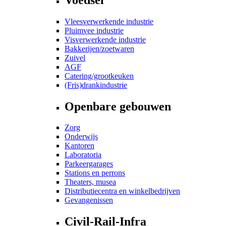
Vleesverwerkende industrie
Pluimvee industrie
Visverwerkende industrie
Bakkerijen/zoetwaren
Zuivel
AGF
Catering/grootkeuken
(Fris)drankindustrie
Openbare gebouwen
Zorg
Onderwijs
Kantoren
Laboratoria
Parkeergarages
Stations en perrons
Theaters, musea
Distributiecentra en winkelbedrijven
Gevangenissen
Civil-Rail-Infra