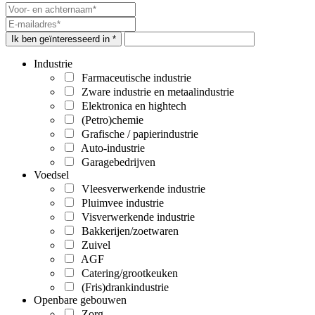
Ik ben geïnteresseerd in *
Industrie
Farmaceutische industrie
Zware industrie en metaalindustrie
Elektronica en hightech
(Petro)chemie
Grafische / papierindustrie
Auto-industrie
Garagebedrijven
Voedsel
Vleesverwerkende industrie
Pluimvee industrie
Visverwerkende industrie
Bakkerijen/zoetwaren
Zuivel
AGF
Catering/grootkeuken
(Fris)drankindustrie
Openbare gebouwen
Zorg