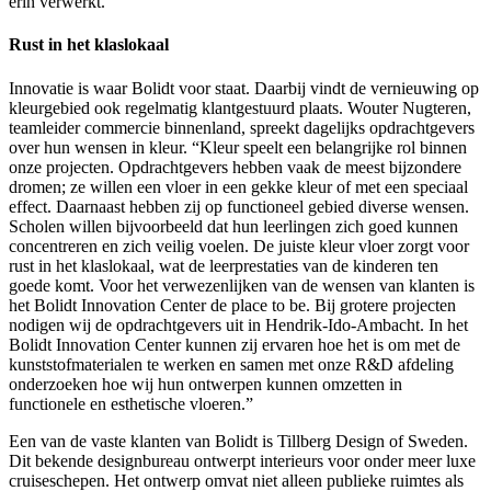
erin verwerkt.
Rust in het klaslokaal
Innovatie is waar Bolidt voor staat. Daarbij vindt de vernieuwing op
kleurgebied ook regelmatig klantgestuurd plaats. Wouter Nugteren,
teamleider commercie binnenland, spreekt dagelijks opdrachtgevers
over hun wensen in kleur. “Kleur speelt een belangrijke rol binnen
onze projecten. Opdrachtgevers hebben vaak de meest bijzondere
dromen; ze willen een vloer in een gekke kleur of met een speciaal
effect. Daarnaast hebben zij op functioneel gebied diverse wensen.
Scholen willen bijvoorbeeld dat hun leerlingen zich goed kunnen
concentreren en zich veilig voelen. De juiste kleur vloer zorgt voor
rust in het klaslokaal, wat de leerprestaties van de kinderen ten
goede komt. Voor het verwezenlijken van de wensen van klanten is
het Bolidt Innovation Center de place to be. Bij grotere projecten
nodigen wij de opdrachtgevers uit in Hendrik-Ido-Ambacht. In het
Bolidt Innovation Center kunnen zij ervaren hoe het is om met de
kunststofmaterialen te werken en samen met onze R&D afdeling
onderzoeken hoe wij hun ontwerpen kunnen omzetten in
functionele en esthetische vloeren.”
Een van de vaste klanten van Bolidt is Tillberg Design of Sweden.
Dit bekende designbureau ontwerpt interieurs voor onder meer luxe
cruiseschepen. Het ontwerp omvat niet alleen publieke ruimtes als