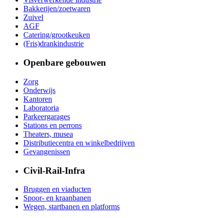
Bakkerijen/zoetwaren
Zuivel
AGF
Catering/grootkeuken
(Fris)drankindustrie
Openbare gebouwen
Zorg
Onderwijs
Kantoren
Laboratoria
Parkeergarages
Stations en perrons
Theaters, musea
Distributiecentra en winkelbedrijven
Gevangenissen
Civil-Rail-Infra
Bruggen en viaducten
Spoor- en kraanbanen
Wegen, startbanen en platforms