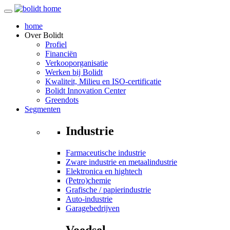
home
Over
Bolidt
Profiel
Financiën
Verkooporganisatie
Werken bij Bolidt
Kwaliteit, Milieu en ISO-certificatie
Bolidt Innovation Center
Greendots
Segmenten
Industrie
Farmaceutische industrie
Zware industrie en metaalindustrie
Elektronica en hightech
(Petro)chemie
Grafische / papierindustrie
Auto-industrie
Garagebedrijven
Voedsel