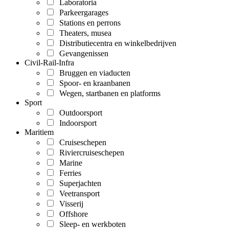
Laboratoria
Parkeergarages
Stations en perrons
Theaters, musea
Distributiecentra en winkelbedrijven
Gevangenissen
Civil-Rail-Infra
Bruggen en viaducten
Spoor- en kraanbanen
Wegen, startbanen en platforms
Sport
Outdoorsport
Indoorsport
Maritiem
Cruiseschepen
Riviercruiseschepen
Marine
Ferries
Superjachten
Veetransport
Visserij
Offshore
Sleep- en werkboten