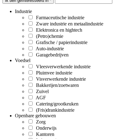
Ik ben geïnteresseerd in *
Industrie
Farmaceutische industrie
Zware industrie en metaalindustrie
Elektronica en hightech
(Petro)chemie
Grafische / papierindustrie
Auto-industrie
Garagebedrijven
Voedsel
Vleesverwerkende industrie
Pluimvee industrie
Visverwerkende industrie
Bakkerijen/zoetwaren
Zuivel
AGF
Catering/grootkeuken
(Fris)drankindustrie
Openbare gebouwen
Zorg
Onderwijs
Kantoren