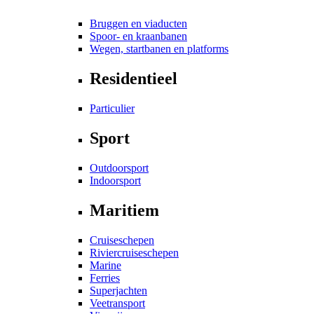
Bruggen en viaducten
Spoor- en kraanbanen
Wegen, startbanen en platforms
Residentieel
Particulier
Sport
Outdoorsport
Indoorsport
Maritiem
Cruiseschepen
Riviercruiseschepen
Marine
Ferries
Superjachten
Veetransport