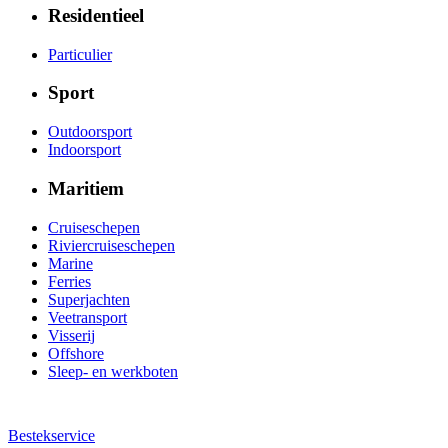
Residentieel
Particulier
Sport
Outdoorsport
Indoorsport
Maritiem
Cruiseschepen
Riviercruiseschepen
Marine
Ferries
Superjachten
Veetransport
Visserij
Offshore
Sleep- en werkboten
Bestekservice