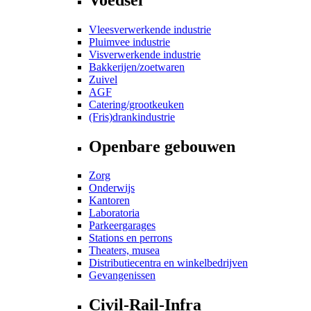
Vleesverwerkende industrie
Pluimvee industrie
Visverwerkende industrie
Bakkerijen/zoetwaren
Zuivel
AGF
Catering/grootkeuken
(Fris)drankindustrie
Openbare gebouwen
Zorg
Onderwijs
Kantoren
Laboratoria
Parkeergarages
Stations en perrons
Theaters, musea
Distributiecentra en winkelbedrijven
Gevangenissen
Civil-Rail-Infra