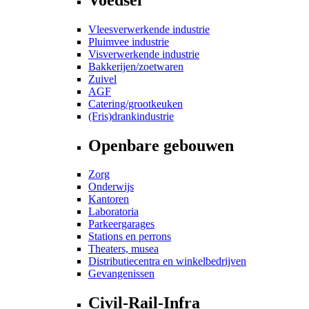
Vleesverwerkende industrie
Pluimvee industrie
Visverwerkende industrie
Bakkerijen/zoetwaren
Zuivel
AGF
Catering/grootkeuken
(Fris)drankindustrie
Openbare gebouwen
Zorg
Onderwijs
Kantoren
Laboratoria
Parkeergarages
Stations en perrons
Theaters, musea
Distributiecentra en winkelbedrijven
Gevangenissen
Civil-Rail-Infra