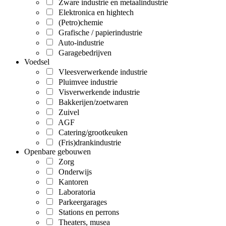
Zware industrie en metaalindustrie
Elektronica en hightech
(Petro)chemie
Grafische / papierindustrie
Auto-industrie
Garagebedrijven
Voedsel
Vleesverwerkende industrie
Pluimvee industrie
Visverwerkende industrie
Bakkerijen/zoetwaren
Zuivel
AGF
Catering/grootkeuken
(Fris)drankindustrie
Openbare gebouwen
Zorg
Onderwijs
Kantoren
Laboratoria
Parkeergarages
Stations en perrons
Theaters, musea