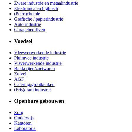
Zware industrie en metaalindustrie
Elektronica en hightech
(Petro)chemie
Grafische / papierindustrie
Auto-industrie
Garagebedrijven
Voedsel
Vleesverwerkende industrie
Pluimvee industrie
Visverwerkende industrie
Bakkerijen/zoetwaren
Zuivel
AGF
Catering/grootkeuken
(Fris)drankindustrie
Openbare gebouwen
Zorg
Onderwijs
Kantoren
Laboratoria