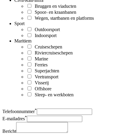
Civil-Rail-Infra
Bruggen en viaducten
Spoor- en kraanbanen
Wegen, startbanen en platforms
Sport
Outdoorsport
Indoorsport
Maritiem
Cruiseschepen
Riviercruiseschepen
Marine
Ferries
Superjachten
Veetransport
Visserij
Offshore
Sleep- en werkboten
*
Telefoonnummer
*
E-mailadres
Bericht