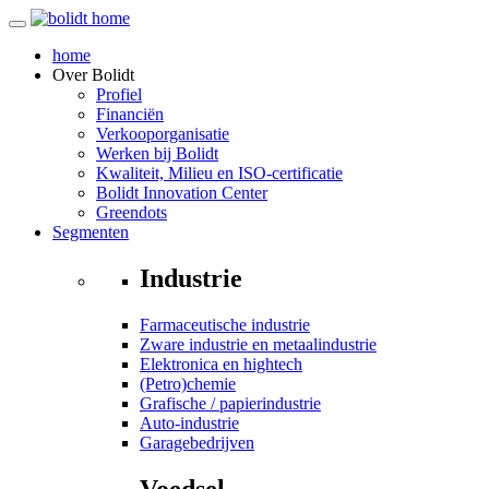
home
Over
Bolidt
Profiel
Financiën
Verkooporganisatie
Werken bij Bolidt
Kwaliteit, Milieu en ISO-certificatie
Bolidt Innovation Center
Greendots
Segmenten
Industrie
Farmaceutische industrie
Zware industrie en metaalindustrie
Elektronica en hightech
(Petro)chemie
Grafische / papierindustrie
Auto-industrie
Garagebedrijven
Voedsel