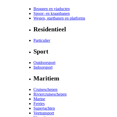
Bruggen en viaducten
Spoor- en kraanbanen
Wegen, startbanen en platforms
Residentieel
Particulier
Sport
Outdoorsport
Indoorsport
Maritiem
Cruiseschepen
Riviercruiseschepen
Marine
Ferries
Superjachten
Veetransport