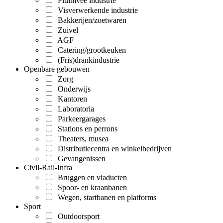
Pluimvee industrie
Visverwerkende industrie
Bakkerijen/zoetwaren
Zuivel
AGF
Catering/grootkeuken
(Fris)drankindustrie
Openbare gebouwen
Zorg
Onderwijs
Kantoren
Laboratoria
Parkeergarages
Stations en perrons
Theaters, musea
Distributiecentra en winkelbedrijven
Gevangenissen
Civil-Rail-Infra
Bruggen en viaducten
Spoor- en kraanbanen
Wegen, startbanen en platforms
Sport
Outdoorsport