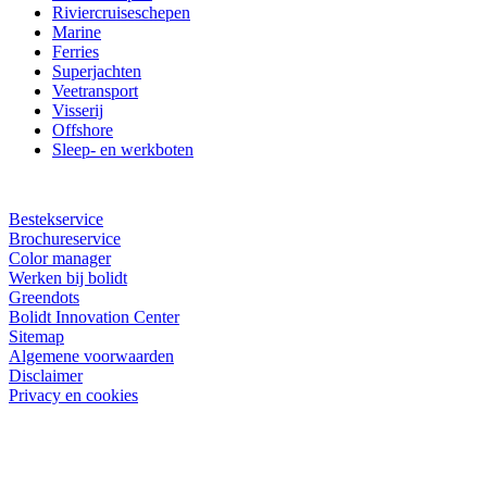
Riviercruiseschepen
Marine
Ferries
Superjachten
Veetransport
Visserij
Offshore
Sleep- en werkboten
Bestekservice
Brochureservice
Color manager
Werken bij bolidt
Greendots
Bolidt Innovation Center
Sitemap
Algemene voorwaarden
Disclaimer
Privacy en cookies