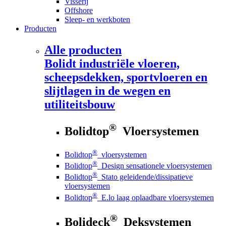
Visserij
Offshore
Sleep- en werkboten
Producten
Alle producten
Bolidt
industriële vloeren,
scheepsdekken, sportvloeren en
slijtlagen in de wegen en
utiliteitsbouw
®
Bolidtop
Vloersystemen
®
Bolidtop
vloersystemen
®
Bolidtop
Design sensationele vloersystemen
®
Bolidtop
Stato geleidende/dissipatieve
vloersystemen
®
Bolidtop
E.lo laag oplaadbare vloersystemen
®
Bolideck
Deksystemen