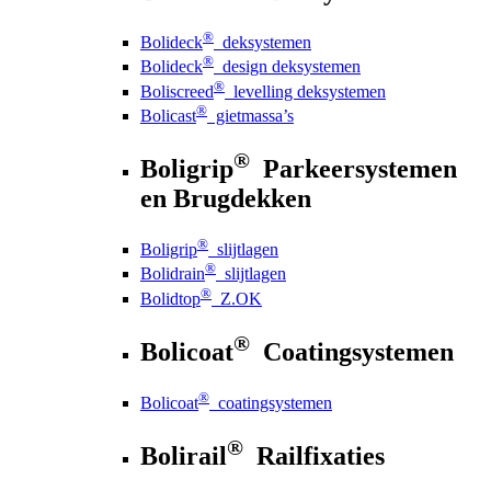
®
Bolideck
deksystemen
®
Bolideck
design deksystemen
®
Boliscreed
levelling deksystemen
®
Bolicast
gietmassa’s
®
Boligrip
Parkeersystemen
en Brugdekken
®
Boligrip
slijtlagen
®
Bolidrain
slijtlagen
®
Bolidtop
Z.OK
®
Bolicoat
Coatingsystemen
®
Bolicoat
coatingsystemen
®
Bolirail
Railfixaties