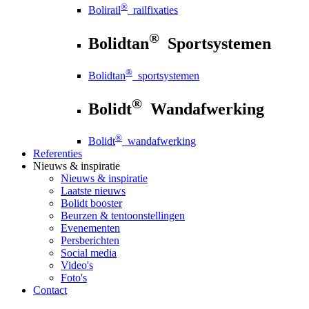
®
Bolirail
railfixaties
®
Bolidtan
Sportsystemen
®
Bolidtan
sportsystemen
®
Bolidt
Wandafwerking
®
Bolidt
wandafwerking
Referenties
Nieuws
& inspiratie
Nieuws
& inspiratie
Laatste nieuws
Bolidt booster
Beurzen & tentoonstellingen
Evenementen
Persberichten
Social media
Video's
Foto's
Contact