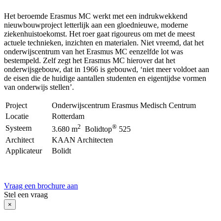
Het beroemde Erasmus MC werkt met een indrukwekkend
nieuwbouwproject letterlijk aan een gloednieuwe, moderne
ziekenhuistoekomst. Het roer gaat rigoureus om met de meest
actuele technieken, inzichten en materialen. Niet vreemd, dat het
onderwijscentrum van het Erasmus MC eenzelfde lot was
bestempeld. Zelf zegt het Erasmus MC hierover dat het
onderwijsgebouw, dat in 1966 is gebouwd, ‘niet meer voldoet aan
de eisen die de huidige aantallen studenten en eigentijdse vormen
van onderwijs stellen’.
Project
Onderwijscentrum Erasmus Medisch Centrum
Locatie
Rotterdam
2
®
Systeem
3.680 m
Bolidtop
525
Architect
KAAN Architecten
Applicateur
Bolidt
Vraag een brochure aan
Stel een vraag
×