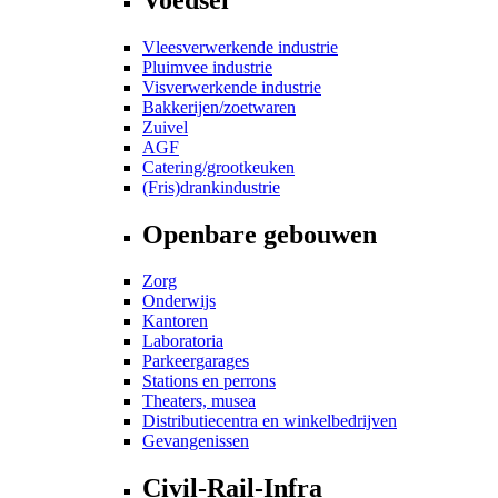
Vleesverwerkende industrie
Pluimvee industrie
Visverwerkende industrie
Bakkerijen/zoetwaren
Zuivel
AGF
Catering/grootkeuken
(Fris)drankindustrie
Openbare gebouwen
Zorg
Onderwijs
Kantoren
Laboratoria
Parkeergarages
Stations en perrons
Theaters, musea
Distributiecentra en winkelbedrijven
Gevangenissen
Civil-Rail-Infra