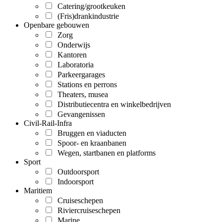
Catering/grootkeuken
(Fris)drankindustrie
Openbare gebouwen
Zorg
Onderwijs
Kantoren
Laboratoria
Parkeergarages
Stations en perrons
Theaters, musea
Distributiecentra en winkelbedrijven
Gevangenissen
Civil-Rail-Infra
Bruggen en viaducten
Spoor- en kraanbanen
Wegen, startbanen en platforms
Sport
Outdoorsport
Indoorsport
Maritiem
Cruiseschepen
Riviercruiseschepen
Marine