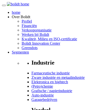
home
Over
Bolidt
Profiel
Financiën
Verkooporganisatie
Werken bij Bolidt
Kwaliteit, Milieu en ISO-certificatie
Bolidt Innovation Center
Greendots
Segmenten
Industrie
Farmaceutische industrie
Zware industrie en metaalindustrie
Elektronica en hightech
(Petro)chemie
Grafische / papierindustrie
Auto-industrie
Garagebedrijven
Voedsel