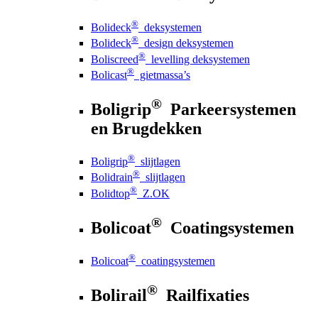
®
Bolideck
deksystemen
®
Bolideck
design deksystemen
®
Boliscreed
levelling deksystemen
®
Bolicast
gietmassa’s
®
Boligrip
Parkeersystemen
en Brugdekken
®
Boligrip
slijtlagen
®
Bolidrain
slijtlagen
®
Bolidtop
Z.OK
®
Bolicoat
Coatingsystemen
®
Bolicoat
coatingsystemen
®
Bolirail
Railfixaties