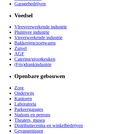
Garagebedrijven
Voedsel
Vleesverwerkende industrie
Pluimvee industrie
Visverwerkende industrie
Bakkerijen/zoetwaren
Zuivel
AGF
Catering/grootkeuken
(Fris)drankindustrie
Openbare gebouwen
Zorg
Onderwijs
Kantoren
Laboratoria
Parkeergarages
Stations en perrons
Theaters, musea
Distributiecentra en winkelbedrijven
Gevangenissen