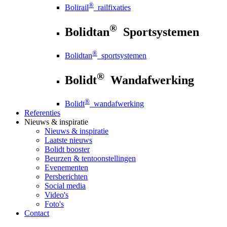
®
Bolirail
railfixaties
®
Bolidtan
Sportsystemen
®
Bolidtan
sportsystemen
®
Bolidt
Wandafwerking
®
Bolidt
wandafwerking
Referenties
Nieuws
& inspiratie
Nieuws
& inspiratie
Laatste nieuws
Bolidt booster
Beurzen & tentoonstellingen
Evenementen
Persberichten
Social media
Video's
Foto's
Contact