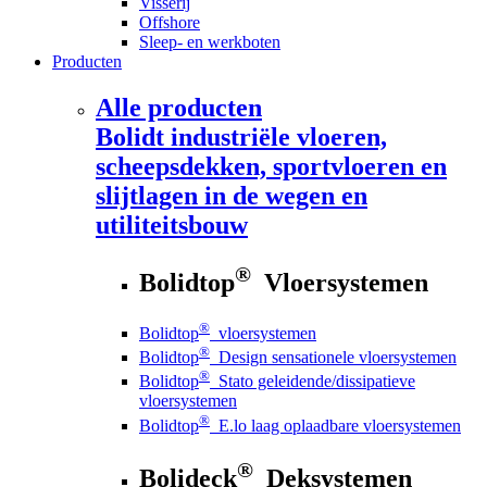
Visserij
Offshore
Sleep- en werkboten
Producten
Alle producten
Bolidt
industriële vloeren,
scheepsdekken, sportvloeren en
slijtlagen in de wegen en
utiliteitsbouw
®
Bolidtop
Vloersystemen
®
Bolidtop
vloersystemen
®
Bolidtop
Design sensationele vloersystemen
®
Bolidtop
Stato geleidende/dissipatieve
vloersystemen
®
Bolidtop
E.lo laag oplaadbare vloersystemen
®
Bolideck
Deksystemen