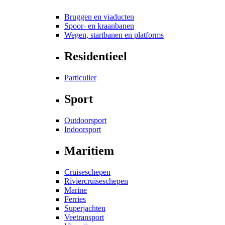
Bruggen en viaducten
Spoor- en kraanbanen
Wegen, startbanen en platforms
Residentieel
Particulier
Sport
Outdoorsport
Indoorsport
Maritiem
Cruiseschepen
Riviercruiseschepen
Marine
Ferries
Superjachten
Veetransport