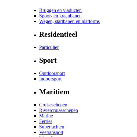
Bruggen en viaducten
Spoor- en kraanbanen
Wegen, startbanen en platforms
Residentieel
Particulier
Sport
Outdoorsport
Indoorsport
Maritiem
Cruiseschepen
Riviercruiseschepen
Marine
Ferries
Superjachten
Veetransport