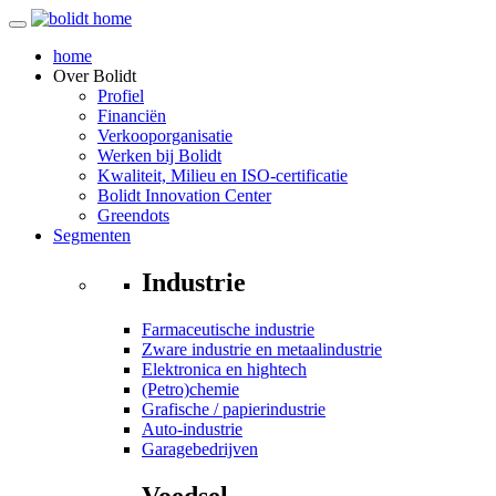
home
Over
Bolidt
Profiel
Financiën
Verkooporganisatie
Werken bij Bolidt
Kwaliteit, Milieu en ISO-certificatie
Bolidt Innovation Center
Greendots
Segmenten
Industrie
Farmaceutische industrie
Zware industrie en metaalindustrie
Elektronica en hightech
(Petro)chemie
Grafische / papierindustrie
Auto-industrie
Garagebedrijven
Voedsel