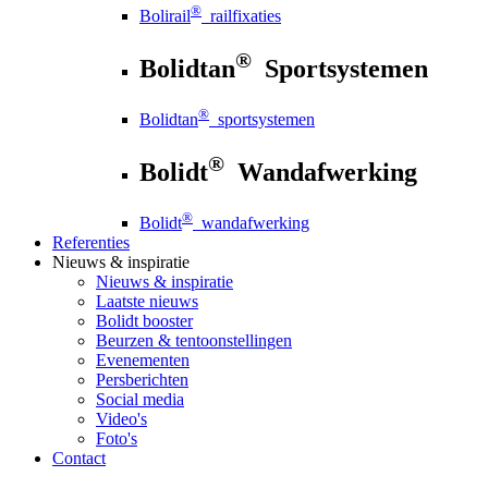
®
Bolirail
railfixaties
®
Bolidtan
Sportsystemen
®
Bolidtan
sportsystemen
®
Bolidt
Wandafwerking
®
Bolidt
wandafwerking
Referenties
Nieuws
& inspiratie
Nieuws
& inspiratie
Laatste nieuws
Bolidt booster
Beurzen & tentoonstellingen
Evenementen
Persberichten
Social media
Video's
Foto's
Contact