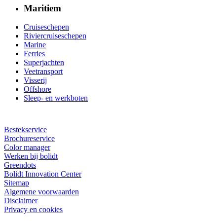
Maritiem
Cruiseschepen
Riviercruiseschepen
Marine
Ferries
Superjachten
Veetransport
Visserij
Offshore
Sleep- en werkboten
Bestekservice
Brochureservice
Color manager
Werken bij bolidt
Greendots
Bolidt Innovation Center
Sitemap
Algemene voorwaarden
Disclaimer
Privacy en cookies