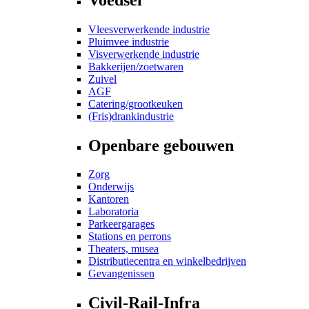
Vleesverwerkende industrie
Pluimvee industrie
Visverwerkende industrie
Bakkerijen/zoetwaren
Zuivel
AGF
Catering/grootkeuken
(Fris)drankindustrie
Openbare gebouwen
Zorg
Onderwijs
Kantoren
Laboratoria
Parkeergarages
Stations en perrons
Theaters, musea
Distributiecentra en winkelbedrijven
Gevangenissen
Civil-Rail-Infra