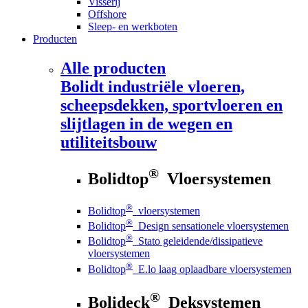
Visserij
Offshore
Sleep- en werkboten
Producten
Alle producten
Bolidt
industriële vloeren,
scheepsdekken, sportvloeren en
slijtlagen in de wegen en
utiliteitsbouw
®
Bolidtop
Vloersystemen
®
Bolidtop
vloersystemen
®
Bolidtop
Design sensationele vloersystemen
®
Bolidtop
Stato geleidende/dissipatieve
vloersystemen
®
Bolidtop
E.lo laag oplaadbare vloersystemen
®
Bolideck
Deksystemen