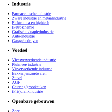
Industrie
Farmaceutische industrie
Zware industrie en metaalindustrie
Elektronica en hightech
(Petro)chemie
Grafische / papierindustrie
Auto-industrie
Garagebedrijven
Voedsel
Vleesverwerkende industrie
Pluimvee industrie
Visverwerkende industrie
Bakkerijen/zoetwaren
Zuivel
AGF
Catering/grootkeuken
(Fris)drankindustrie
Openbare gebouwen
Zorg