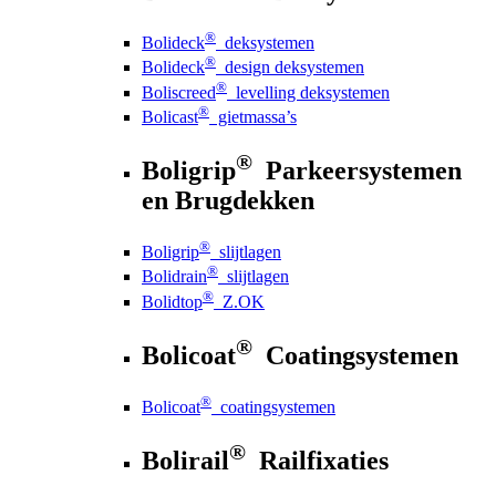
®
Bolideck
deksystemen
®
Bolideck
design deksystemen
®
Boliscreed
levelling deksystemen
®
Bolicast
gietmassa’s
®
Boligrip
Parkeersystemen
en Brugdekken
®
Boligrip
slijtlagen
®
Bolidrain
slijtlagen
®
Bolidtop
Z.OK
®
Bolicoat
Coatingsystemen
®
Bolicoat
coatingsystemen
®
Bolirail
Railfixaties