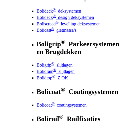
®
Bolideck
deksystemen
®
Bolideck
design deksystemen
®
Boliscreed
levelling deksystemen
®
Bolicast
gietmassa’s
®
Boligrip
Parkeersystemen
en Brugdekken
®
Boligrip
slijtlagen
®
Bolidrain
slijtlagen
®
Bolidtop
Z.OK
®
Bolicoat
Coatingsystemen
®
Bolicoat
coatingsystemen
®
Bolirail
Railfixaties