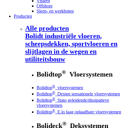
Visserij
Offshore
Sleep- en werkboten
Producten
Alle producten
Bolidt
industriële vloeren,
scheepsdekken, sportvloeren en
slijtlagen in de wegen en
utiliteitsbouw
®
Bolidtop
Vloersystemen
®
Bolidtop
vloersystemen
®
Bolidtop
Design sensationele vloersystemen
®
Bolidtop
Stato geleidende/dissipatieve
vloersystemen
®
Bolidtop
E.lo laag oplaadbare vloersystemen
®
Bolideck
Deksystemen