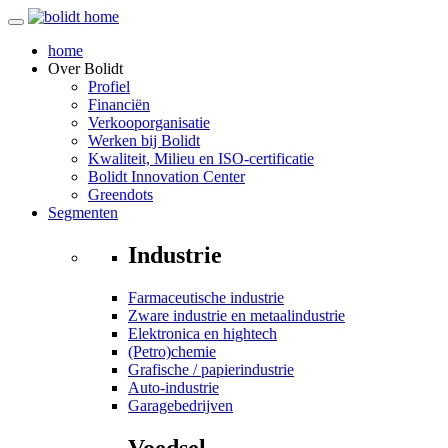
home
Over
Bolidt
Profiel
Financiën
Verkooporganisatie
Werken bij Bolidt
Kwaliteit, Milieu en ISO-certificatie
Bolidt Innovation Center
Greendots
Segmenten
Industrie
Farmaceutische industrie
Zware industrie en metaalindustrie
Elektronica en hightech
(Petro)chemie
Grafische / papierindustrie
Auto-industrie
Garagebedrijven
Voedsel