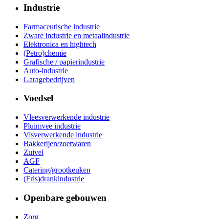
Industrie
Farmaceutische industrie
Zware industrie en metaalindustrie
Elektronica en hightech
(Petro)chemie
Grafische / papierindustrie
Auto-industrie
Garagebedrijven
Voedsel
Vleesverwerkende industrie
Pluimvee industrie
Visverwerkende industrie
Bakkerijen/zoetwaren
Zuivel
AGF
Catering/grootkeuken
(Fris)drankindustrie
Openbare gebouwen
Zorg