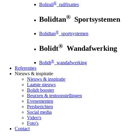
®
Bolirail
railfixaties
®
Bolidtan
Sportsystemen
®
Bolidtan
sportsystemen
®
Bolidt
Wandafwerking
®
Bolidt
wandafwerking
Referenties
Nieuws
& inspiratie
Nieuws
& inspiratie
Laatste nieuws
Bolidt booster
Beurzen & tentoonstellingen
Evenementen
Persberichten
Social media
Video's
Foto's
Contact