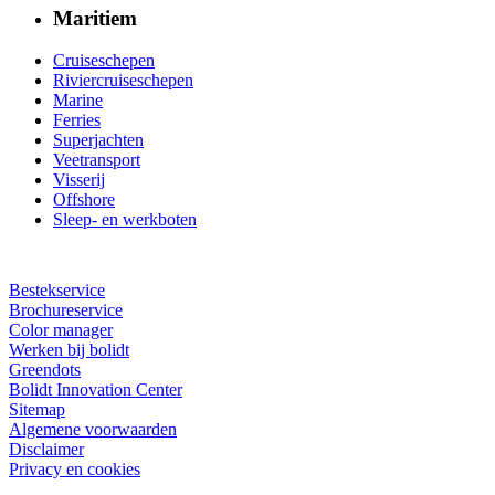
Maritiem
Cruiseschepen
Riviercruiseschepen
Marine
Ferries
Superjachten
Veetransport
Visserij
Offshore
Sleep- en werkboten
Bestekservice
Brochureservice
Color manager
Werken bij bolidt
Greendots
Bolidt Innovation Center
Sitemap
Algemene voorwaarden
Disclaimer
Privacy en cookies