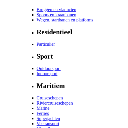
Bruggen en viaducten
Spoor- en kraanbanen
Wegen, startbanen en platforms
Residentieel
Particulier
Sport
Outdoorsport
Indoorsport
Maritiem
Cruiseschepen
Riviercruiseschepen
Marine
Ferries
Superjachten
Veetransport