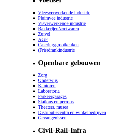
Vleesverwerkende industrie
Pluimvee industrie
Visverwerkende industrie
Bakkerijen/zoetwaren
Zuivel
AGF
Catering/grootkeuken
(Fris)drankindustrie
Openbare gebouwen
Zorg
Onderwijs
Kantoren
Laboratoria
Parkeergarages
Stations en perrons
Theaters, musea
Distributiecentra en winkelbedrijven
Gevangenissen
Civil-Rail-Infra