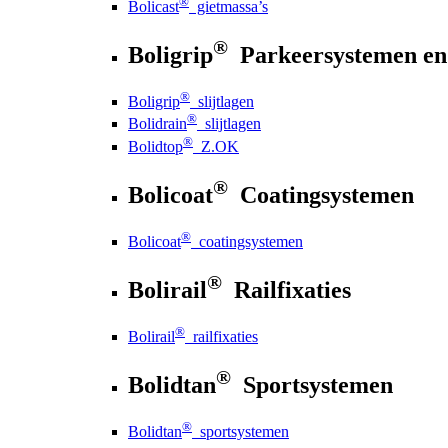
®
Bolicast
gietmassa’s
®
Boligrip
Parkeersystemen en
®
Boligrip
slijtlagen
®
Bolidrain
slijtlagen
®
Bolidtop
Z.OK
®
Bolicoat
Coatingsystemen
®
Bolicoat
coatingsystemen
®
Bolirail
Railfixaties
®
Bolirail
railfixaties
®
Bolidtan
Sportsystemen
®
Bolidtan
sportsystemen