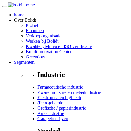
home
Over
Bolidt
Profiel
Financiën
Verkooporganisatie
Werken bij Bolidt
Kwaliteit, Milieu en ISO-certificatie
Bolidt Innovation Center
Greendots
Segmenten
Industrie
Farmaceutische industrie
Zware industrie en metaalindustrie
Elektronica en hightech
(Petro)chemie
Grafische / papierindustrie
Auto-industrie
Garagebedrijven
Voedsel