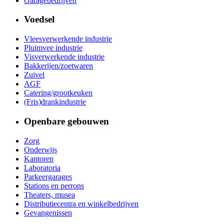
Garagebedrijven
Voedsel
Vleesverwerkende industrie
Pluimvee industrie
Visverwerkende industrie
Bakkerijen/zoetwaren
Zuivel
AGF
Catering/grootkeuken
(Fris)drankindustrie
Openbare gebouwen
Zorg
Onderwijs
Kantoren
Laboratoria
Parkeergarages
Stations en perrons
Theaters, musea
Distributiecentra en winkelbedrijven
Gevangenissen