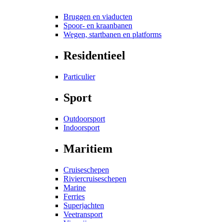
Bruggen en viaducten
Spoor- en kraanbanen
Wegen, startbanen en platforms
Residentieel
Particulier
Sport
Outdoorsport
Indoorsport
Maritiem
Cruiseschepen
Riviercruiseschepen
Marine
Ferries
Superjachten
Veetransport