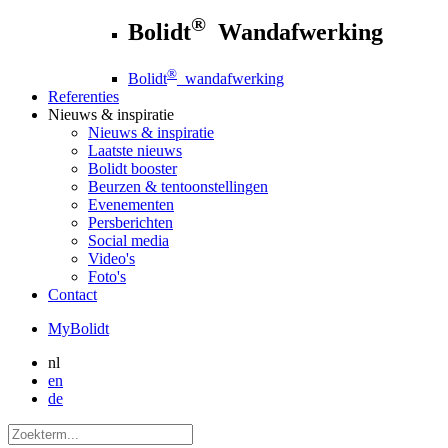
®
Bolidt
Wandafwerking
®
Bolidt
wandafwerking
Referenties
Nieuws
& inspiratie
Nieuws
& inspiratie
Laatste nieuws
Bolidt booster
Beurzen & tentoonstellingen
Evenementen
Persberichten
Social media
Video's
Foto's
Contact
MyBolidt
nl
en
de