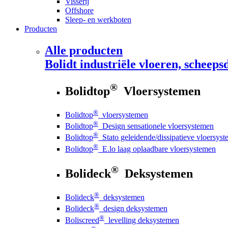
Visserij
Offshore
Sleep- en werkboten
Producten
Alle producten
Bolidt
industriële vloeren, scheepsd
®
Bolidtop
Vloersystemen
®
Bolidtop
vloersystemen
®
Bolidtop
Design sensationele vloersystemen
®
Bolidtop
Stato geleidende/dissipatieve vloersys
®
Bolidtop
E.lo laag oplaadbare vloersystemen
®
Bolideck
Deksystemen
®
Bolideck
deksystemen
®
Bolideck
design deksystemen
®
Boliscreed
levelling deksystemen