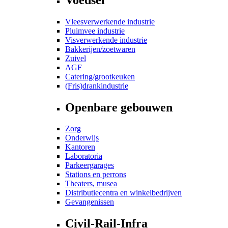
Vleesverwerkende industrie
Pluimvee industrie
Visverwerkende industrie
Bakkerijen/zoetwaren
Zuivel
AGF
Catering/grootkeuken
(Fris)drankindustrie
Openbare gebouwen
Zorg
Onderwijs
Kantoren
Laboratoria
Parkeergarages
Stations en perrons
Theaters, musea
Distributiecentra en winkelbedrijven
Gevangenissen
Civil-Rail-Infra