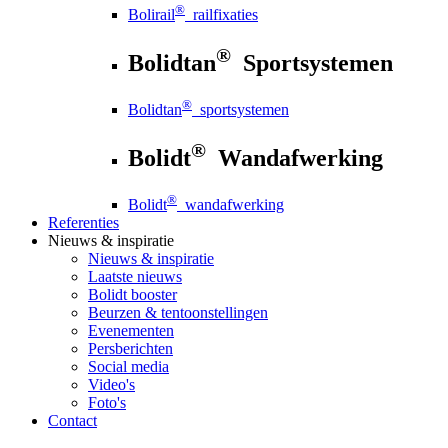
®
Bolirail
railfixaties
®
Bolidtan
Sportsystemen
®
Bolidtan
sportsystemen
®
Bolidt
Wandafwerking
®
Bolidt
wandafwerking
Referenties
Nieuws
& inspiratie
Nieuws
& inspiratie
Laatste nieuws
Bolidt booster
Beurzen & tentoonstellingen
Evenementen
Persberichten
Social media
Video's
Foto's
Contact