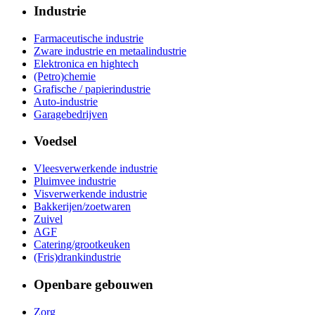
Industrie
Farmaceutische industrie
Zware industrie en metaalindustrie
Elektronica en hightech
(Petro)chemie
Grafische / papierindustrie
Auto-industrie
Garagebedrijven
Voedsel
Vleesverwerkende industrie
Pluimvee industrie
Visverwerkende industrie
Bakkerijen/zoetwaren
Zuivel
AGF
Catering/grootkeuken
(Fris)drankindustrie
Openbare gebouwen
Zorg