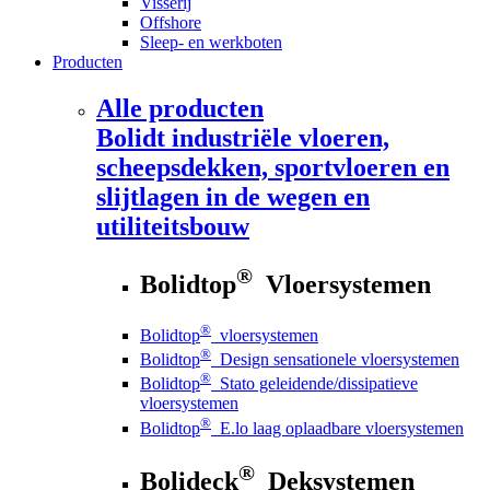
Visserij
Offshore
Sleep- en werkboten
Producten
Alle producten
Bolidt
industriële vloeren,
scheepsdekken, sportvloeren en
slijtlagen in de wegen en
utiliteitsbouw
®
Bolidtop
Vloersystemen
®
Bolidtop
vloersystemen
®
Bolidtop
Design sensationele vloersystemen
®
Bolidtop
Stato geleidende/dissipatieve
vloersystemen
®
Bolidtop
E.lo laag oplaadbare vloersystemen
®
Bolideck
Deksystemen