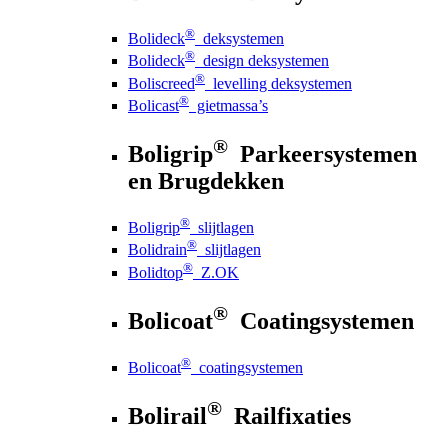
®
Bolideck
deksystemen
®
Bolideck
design deksystemen
®
Boliscreed
levelling deksystemen
®
Bolicast
gietmassa’s
®
Boligrip
Parkeersystemen
en Brugdekken
®
Boligrip
slijtlagen
®
Bolidrain
slijtlagen
®
Bolidtop
Z.OK
®
Bolicoat
Coatingsystemen
®
Bolicoat
coatingsystemen
®
Bolirail
Railfixaties