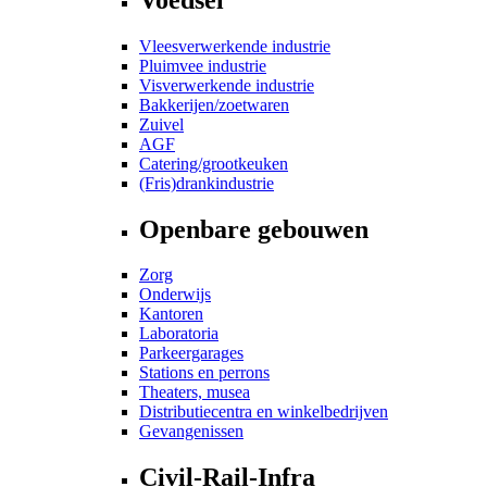
Vleesverwerkende industrie
Pluimvee industrie
Visverwerkende industrie
Bakkerijen/zoetwaren
Zuivel
AGF
Catering/grootkeuken
(Fris)drankindustrie
Openbare gebouwen
Zorg
Onderwijs
Kantoren
Laboratoria
Parkeergarages
Stations en perrons
Theaters, musea
Distributiecentra en winkelbedrijven
Gevangenissen
Civil-Rail-Infra