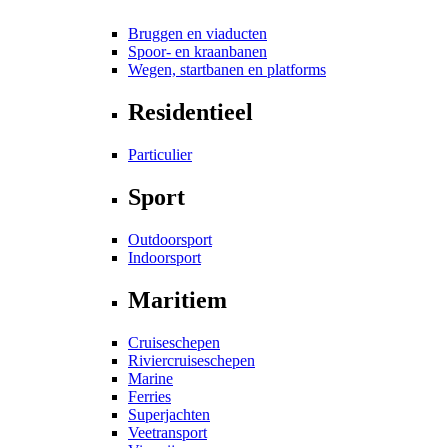
Bruggen en viaducten
Spoor- en kraanbanen
Wegen, startbanen en platforms
Residentieel
Particulier
Sport
Outdoorsport
Indoorsport
Maritiem
Cruiseschepen
Riviercruiseschepen
Marine
Ferries
Superjachten
Veetransport