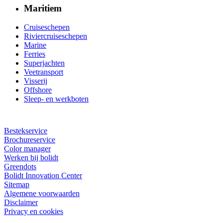
Maritiem
Cruiseschepen
Riviercruiseschepen
Marine
Ferries
Superjachten
Veetransport
Visserij
Offshore
Sleep- en werkboten
Bestekservice
Brochureservice
Color manager
Werken bij bolidt
Greendots
Bolidt Innovation Center
Sitemap
Algemene voorwaarden
Disclaimer
Privacy en cookies