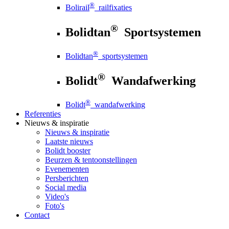
®
Bolirail
railfixaties
®
Bolidtan
Sportsystemen
®
Bolidtan
sportsystemen
®
Bolidt
Wandafwerking
®
Bolidt
wandafwerking
Referenties
Nieuws
& inspiratie
Nieuws
& inspiratie
Laatste nieuws
Bolidt booster
Beurzen & tentoonstellingen
Evenementen
Persberichten
Social media
Video's
Foto's
Contact