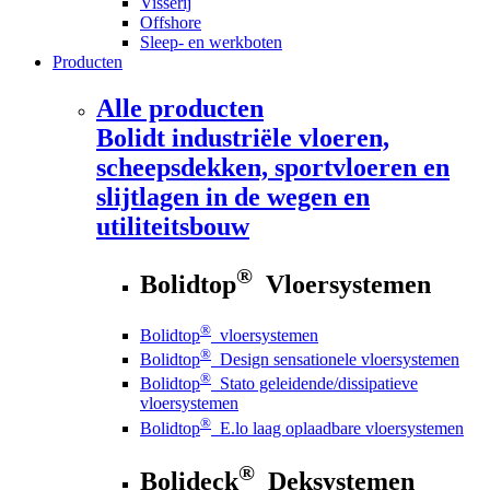
Visserij
Offshore
Sleep- en werkboten
Producten
Alle producten
Bolidt
industriële vloeren,
scheepsdekken, sportvloeren en
slijtlagen in de wegen en
utiliteitsbouw
®
Bolidtop
Vloersystemen
®
Bolidtop
vloersystemen
®
Bolidtop
Design sensationele vloersystemen
®
Bolidtop
Stato geleidende/dissipatieve
vloersystemen
®
Bolidtop
E.lo laag oplaadbare vloersystemen
®
Bolideck
Deksystemen