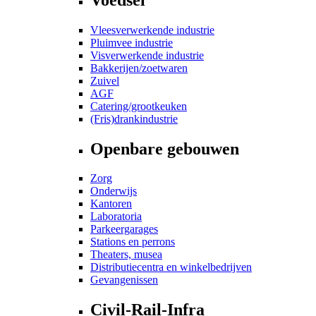
Vleesverwerkende industrie
Pluimvee industrie
Visverwerkende industrie
Bakkerijen/zoetwaren
Zuivel
AGF
Catering/grootkeuken
(Fris)drankindustrie
Openbare gebouwen
Zorg
Onderwijs
Kantoren
Laboratoria
Parkeergarages
Stations en perrons
Theaters, musea
Distributiecentra en winkelbedrijven
Gevangenissen
Civil-Rail-Infra