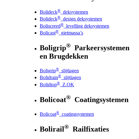
®
Bolideck
deksystemen
®
Bolideck
design deksystemen
®
Boliscreed
levelling deksystemen
®
Bolicast
gietmassa’s
®
Boligrip
Parkeersystemen
en Brugdekken
®
Boligrip
slijtlagen
®
Bolidrain
slijtlagen
®
Bolidtop
Z.OK
®
Bolicoat
Coatingsystemen
®
Bolicoat
coatingsystemen
®
Bolirail
Railfixaties