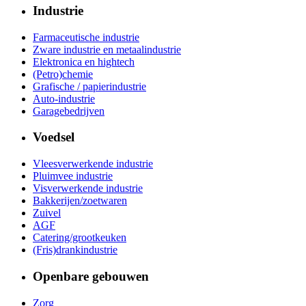
Industrie
Farmaceutische industrie
Zware industrie en metaalindustrie
Elektronica en hightech
(Petro)chemie
Grafische / papierindustrie
Auto-industrie
Garagebedrijven
Voedsel
Vleesverwerkende industrie
Pluimvee industrie
Visverwerkende industrie
Bakkerijen/zoetwaren
Zuivel
AGF
Catering/grootkeuken
(Fris)drankindustrie
Openbare gebouwen
Zorg