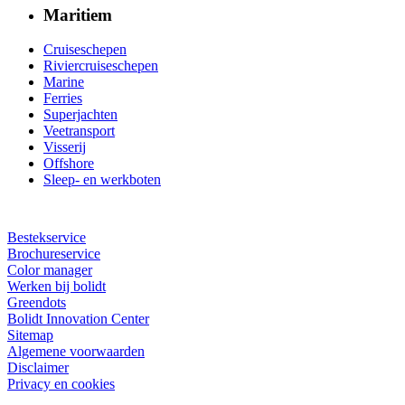
Maritiem
Cruiseschepen
Riviercruiseschepen
Marine
Ferries
Superjachten
Veetransport
Visserij
Offshore
Sleep- en werkboten
Bestekservice
Brochureservice
Color manager
Werken bij bolidt
Greendots
Bolidt Innovation Center
Sitemap
Algemene voorwaarden
Disclaimer
Privacy en cookies