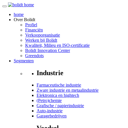
home
Over
Bolidt
Profiel
Financiën
Verkooporganisatie
Werken bij Bolidt
Kwaliteit, Milieu en ISO-certificatie
Bolidt Innovation Center
Greendots
Segmenten
Industrie
Farmaceutische industrie
Zware industrie en metaalindustrie
Elektronica en hightech
(Petro)chemie
Grafische / papierindustrie
Auto-industrie
Garagebedrijven
Voedsel