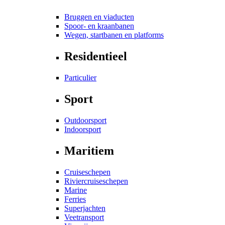
Bruggen en viaducten
Spoor- en kraanbanen
Wegen, startbanen en platforms
Residentieel
Particulier
Sport
Outdoorsport
Indoorsport
Maritiem
Cruiseschepen
Riviercruiseschepen
Marine
Ferries
Superjachten
Veetransport