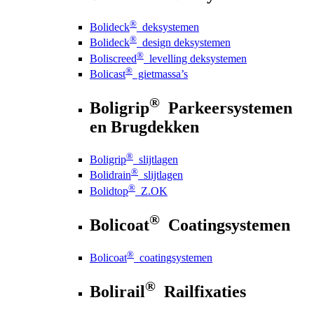
®
Bolideck
deksystemen
®
Bolideck
design deksystemen
®
Boliscreed
levelling deksystemen
®
Bolicast
gietmassa’s
®
Boligrip
Parkeersystemen
en Brugdekken
®
Boligrip
slijtlagen
®
Bolidrain
slijtlagen
®
Bolidtop
Z.OK
®
Bolicoat
Coatingsystemen
®
Bolicoat
coatingsystemen
®
Bolirail
Railfixaties