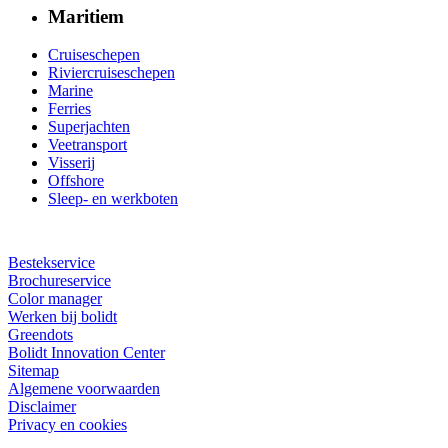
Maritiem
Cruiseschepen
Riviercruiseschepen
Marine
Ferries
Superjachten
Veetransport
Visserij
Offshore
Sleep- en werkboten
Bestekservice
Brochureservice
Color manager
Werken bij bolidt
Greendots
Bolidt Innovation Center
Sitemap
Algemene voorwaarden
Disclaimer
Privacy en cookies