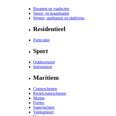
Bruggen en viaducten
Spoor- en kraanbanen
Wegen, startbanen en platforms
Residentieel
Particulier
Sport
Outdoorsport
Indoorsport
Maritiem
Cruiseschepen
Riviercruiseschepen
Marine
Ferries
Superjachten
Veetransport