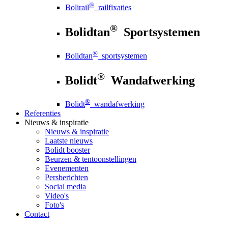
®
Bolirail
railfixaties
®
Bolidtan
Sportsystemen
®
Bolidtan
sportsystemen
®
Bolidt
Wandafwerking
®
Bolidt
wandafwerking
Referenties
Nieuws
& inspiratie
Nieuws
& inspiratie
Laatste nieuws
Bolidt booster
Beurzen & tentoonstellingen
Evenementen
Persberichten
Social media
Video's
Foto's
Contact