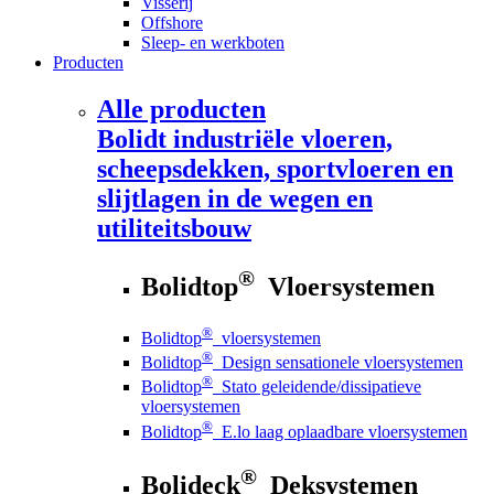
Visserij
Offshore
Sleep- en werkboten
Producten
Alle producten
Bolidt
industriële vloeren,
scheepsdekken, sportvloeren en
slijtlagen in de wegen en
utiliteitsbouw
®
Bolidtop
Vloersystemen
®
Bolidtop
vloersystemen
®
Bolidtop
Design sensationele vloersystemen
®
Bolidtop
Stato geleidende/dissipatieve
vloersystemen
®
Bolidtop
E.lo laag oplaadbare vloersystemen
®
Bolideck
Deksystemen