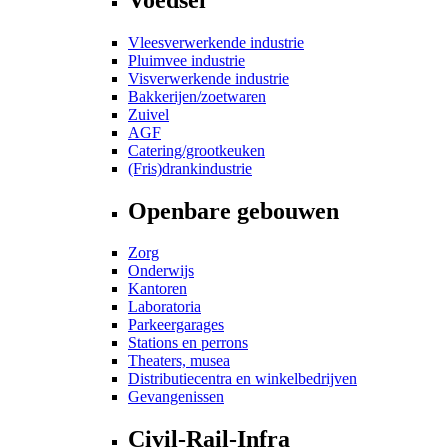
Vleesverwerkende industrie
Pluimvee industrie
Visverwerkende industrie
Bakkerijen/zoetwaren
Zuivel
AGF
Catering/grootkeuken
(Fris)drankindustrie
Openbare gebouwen
Zorg
Onderwijs
Kantoren
Laboratoria
Parkeergarages
Stations en perrons
Theaters, musea
Distributiecentra en winkelbedrijven
Gevangenissen
Civil-Rail-Infra