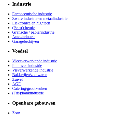
Industrie
Farmaceutische industrie
Zware industrie en metaalindustrie
Elektronica en hightech
(Petro)chemie
Grafische / papierindustrie
Auto-industrie
Garagebedrijven
Voedsel
Vleesverwerkende industrie
Pluimvee industrie
Visverwerkende industrie
Bakkerijen/zoetwaren
Zuivel
AGF
Catering/grootkeuken
(Fris)drankindustrie
Openbare gebouwen
Zorg