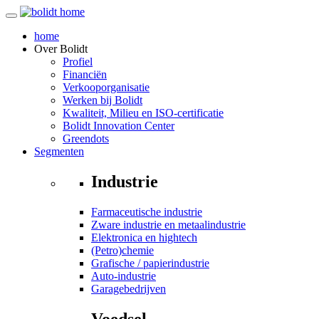
home
Over
Bolidt
Profiel
Financiën
Verkooporganisatie
Werken bij Bolidt
Kwaliteit, Milieu en ISO-certificatie
Bolidt Innovation Center
Greendots
Segmenten
Industrie
Farmaceutische industrie
Zware industrie en metaalindustrie
Elektronica en hightech
(Petro)chemie
Grafische / papierindustrie
Auto-industrie
Garagebedrijven
Voedsel