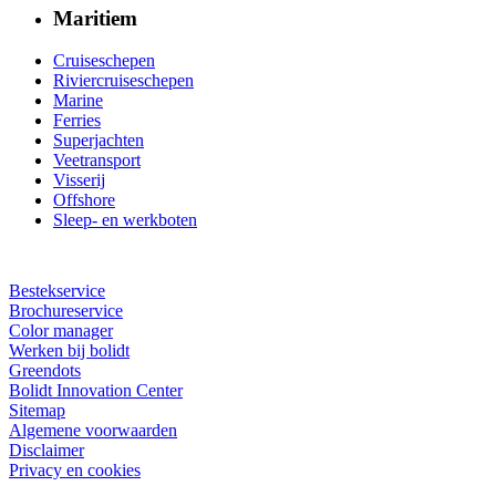
Maritiem
Cruiseschepen
Riviercruiseschepen
Marine
Ferries
Superjachten
Veetransport
Visserij
Offshore
Sleep- en werkboten
Bestekservice
Brochureservice
Color manager
Werken bij bolidt
Greendots
Bolidt Innovation Center
Sitemap
Algemene voorwaarden
Disclaimer
Privacy en cookies