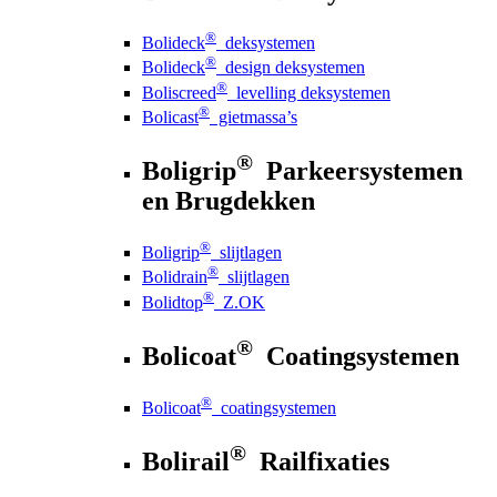
®
Bolideck
deksystemen
®
Bolideck
design deksystemen
®
Boliscreed
levelling deksystemen
®
Bolicast
gietmassa’s
®
Boligrip
Parkeersystemen
en Brugdekken
®
Boligrip
slijtlagen
®
Bolidrain
slijtlagen
®
Bolidtop
Z.OK
®
Bolicoat
Coatingsystemen
®
Bolicoat
coatingsystemen
®
Bolirail
Railfixaties