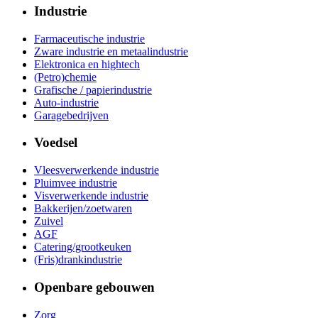
Industrie
Farmaceutische industrie
Zware industrie en metaalindustrie
Elektronica en hightech
(Petro)chemie
Grafische / papierindustrie
Auto-industrie
Garagebedrijven
Voedsel
Vleesverwerkende industrie
Pluimvee industrie
Visverwerkende industrie
Bakkerijen/zoetwaren
Zuivel
AGF
Catering/grootkeuken
(Fris)drankindustrie
Openbare gebouwen
Zorg