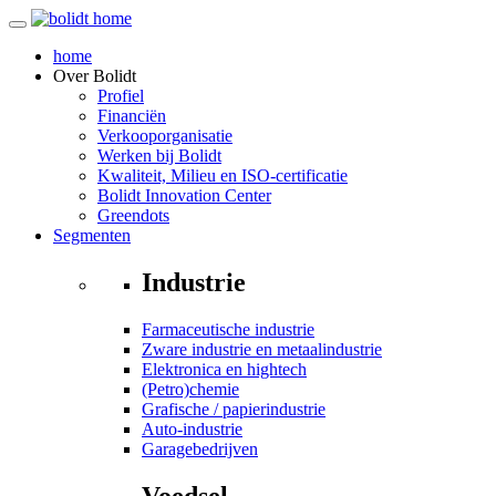
home
Over
Bolidt
Profiel
Financiën
Verkooporganisatie
Werken bij Bolidt
Kwaliteit, Milieu en ISO-certificatie
Bolidt Innovation Center
Greendots
Segmenten
Industrie
Farmaceutische industrie
Zware industrie en metaalindustrie
Elektronica en hightech
(Petro)chemie
Grafische / papierindustrie
Auto-industrie
Garagebedrijven
Voedsel