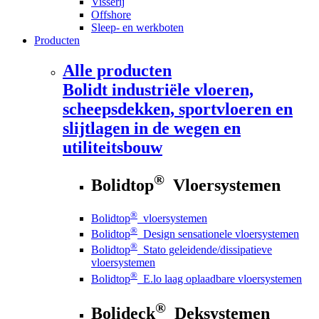
Visserij
Offshore
Sleep- en werkboten
Producten
Alle producten
Bolidt
industriële vloeren,
scheepsdekken, sportvloeren en
slijtlagen in de wegen en
utiliteitsbouw
®
Bolidtop
Vloersystemen
®
Bolidtop
vloersystemen
®
Bolidtop
Design sensationele vloersystemen
®
Bolidtop
Stato geleidende/dissipatieve
vloersystemen
®
Bolidtop
E.lo laag oplaadbare vloersystemen
®
Bolideck
Deksystemen