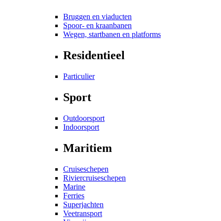
Bruggen en viaducten
Spoor- en kraanbanen
Wegen, startbanen en platforms
Residentieel
Particulier
Sport
Outdoorsport
Indoorsport
Maritiem
Cruiseschepen
Riviercruiseschepen
Marine
Ferries
Superjachten
Veetransport