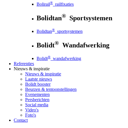
®
Bolirail
railfixaties
®
Bolidtan
Sportsystemen
®
Bolidtan
sportsystemen
®
Bolidt
Wandafwerking
®
Bolidt
wandafwerking
Referenties
Nieuws
& inspiratie
Nieuws
& inspiratie
Laatste nieuws
Bolidt booster
Beurzen & tentoonstellingen
Evenementen
Persberichten
Social media
Video's
Foto's
Contact