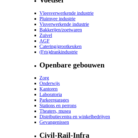
Vleesverwerkende industrie
Pluimvee industrie
Visverwerkende industrie
Bakkerijen/zoetwaren
Zuivel
AGF
Catering/grootkeuken
(Fris)drankindustrie
Openbare gebouwen
Zorg
Onderwijs
Kantoren
Laboratoria
Parkeergarages
Stations en perrons
Theaters, musea
Distributiecentra en winkelbedrijven
Gevangenissen
Civil-Rail-Infra