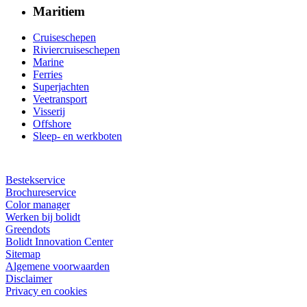
Maritiem
Cruiseschepen
Riviercruiseschepen
Marine
Ferries
Superjachten
Veetransport
Visserij
Offshore
Sleep- en werkboten
Bestekservice
Brochureservice
Color manager
Werken bij bolidt
Greendots
Bolidt Innovation Center
Sitemap
Algemene voorwaarden
Disclaimer
Privacy en cookies