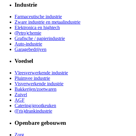
Industrie
Farmaceutische industrie
Zware industrie en metaalindustrie
Elektronica en hightech
(Petro)chemie
Grafische / papierindustrie
Auto-industrie
Garagebedrijven
Voedsel
Vleesverwerkende industrie
Pluimvee industrie
Visverwerkende industrie
Bakkerijen/zoetwaren
Zuivel
AGF
Catering/grootkeuken
(Fris)drankindustrie
Openbare gebouwen
Zorg