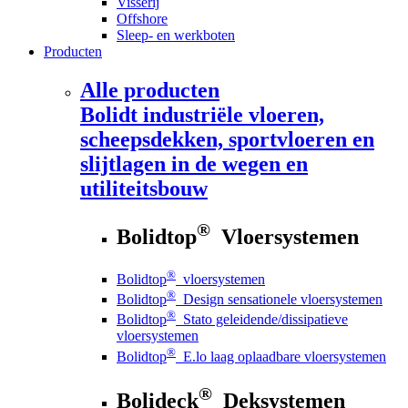
Visserij
Offshore
Sleep- en werkboten
Producten
Alle producten
Bolidt
industriële vloeren,
scheepsdekken, sportvloeren en
slijtlagen in de wegen en
utiliteitsbouw
®
Bolidtop
Vloersystemen
®
Bolidtop
vloersystemen
®
Bolidtop
Design sensationele vloersystemen
®
Bolidtop
Stato geleidende/dissipatieve
vloersystemen
®
Bolidtop
E.lo laag oplaadbare vloersystemen
®
Bolideck
Deksystemen