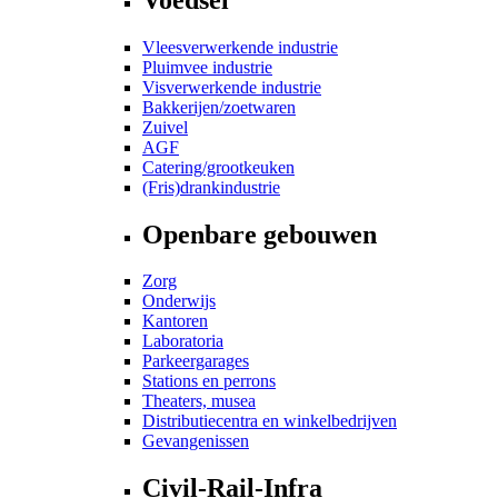
Vleesverwerkende industrie
Pluimvee industrie
Visverwerkende industrie
Bakkerijen/zoetwaren
Zuivel
AGF
Catering/grootkeuken
(Fris)drankindustrie
Openbare gebouwen
Zorg
Onderwijs
Kantoren
Laboratoria
Parkeergarages
Stations en perrons
Theaters, musea
Distributiecentra en winkelbedrijven
Gevangenissen
Civil-Rail-Infra