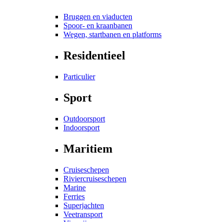
Bruggen en viaducten
Spoor- en kraanbanen
Wegen, startbanen en platforms
Residentieel
Particulier
Sport
Outdoorsport
Indoorsport
Maritiem
Cruiseschepen
Riviercruiseschepen
Marine
Ferries
Superjachten
Veetransport