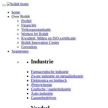
home
Over
Bolidt
Profiel
Financiën
Verkooporganisatie
Werken bij Bolidt
Kwaliteit, Milieu en ISO-certificatie
Bolidt Innovation Center
Greendots
Segmenten
Industrie
Farmaceutische industrie
Zware industrie en metaalindustrie
Elektronica en hightech
(Petro)chemie
Grafische / papierindustrie
Auto-industrie
Garagebedrijven
Voedsel