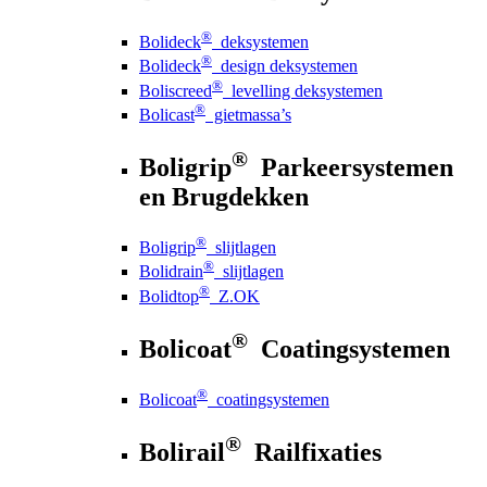
®
Bolideck
deksystemen
®
Bolideck
design deksystemen
®
Boliscreed
levelling deksystemen
®
Bolicast
gietmassa’s
®
Boligrip
Parkeersystemen
en Brugdekken
®
Boligrip
slijtlagen
®
Bolidrain
slijtlagen
®
Bolidtop
Z.OK
®
Bolicoat
Coatingsystemen
®
Bolicoat
coatingsystemen
®
Bolirail
Railfixaties