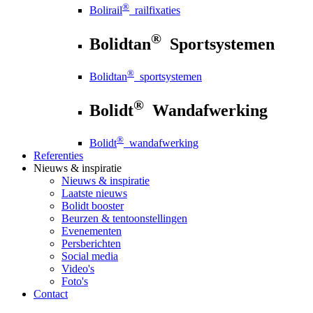
®
Bolirail
railfixaties
®
Bolidtan
Sportsystemen
®
Bolidtan
sportsystemen
®
Bolidt
Wandafwerking
®
Bolidt
wandafwerking
Referenties
Nieuws
& inspiratie
Nieuws
& inspiratie
Laatste nieuws
Bolidt booster
Beurzen & tentoonstellingen
Evenementen
Persberichten
Social media
Video's
Foto's
Contact