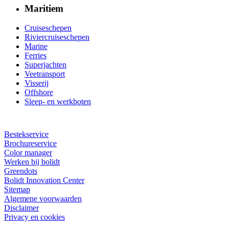
Maritiem
Cruiseschepen
Riviercruiseschepen
Marine
Ferries
Superjachten
Veetransport
Visserij
Offshore
Sleep- en werkboten
Bestekservice
Brochureservice
Color manager
Werken bij bolidt
Greendots
Bolidt Innovation Center
Sitemap
Algemene voorwaarden
Disclaimer
Privacy en cookies