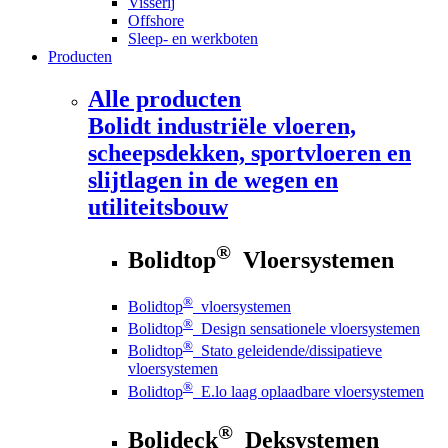
Visserij
Offshore
Sleep- en werkboten
Producten
Alle producten
Bolidt
industriële vloeren,
scheepsdekken, sportvloeren en
slijtlagen in de wegen en
utiliteitsbouw
®
Bolidtop
Vloersystemen
®
Bolidtop
vloersystemen
®
Bolidtop
Design sensationele vloersystemen
®
Bolidtop
Stato geleidende/dissipatieve
vloersystemen
®
Bolidtop
E.lo laag oplaadbare vloersystemen
®
Bolideck
Deksystemen