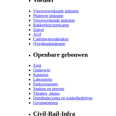
Vleesverwerkende industrie
Pluimvee industrie
Visverwerkende industrie
Bakkerijen/zoetwaren
Zuivel
AGF
Catering/grootkeuken
(Fris)drankindustrie
Openbare gebouwen
Zorg
Onderwijs
Kantoren
Laboratoria
Parkeergarages
Stations en perrons
Theaters, musea
Distributiecentra en winkelbedrijven
Gevangenissen
Civil-Rail-Infra