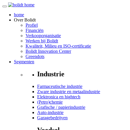
home
Over
Bolidt
Profiel
Financiën
Verkooporganisatie
Werken bij Bolidt
Kwaliteit, Milieu en ISO-certificatie
Bolidt Innovation Center
Greendots
Segmenten
Industrie
Farmaceutische industrie
Zware industrie en metaalindustrie
Elektronica en hightech
(Petro)chemie
Grafische / papierindustrie
Auto-industrie
Garagebedrijven
Voedsel