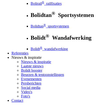
®
Bolirail
railfixaties
®
Bolidtan
Sportsystemen
®
Bolidtan
sportsystemen
®
Bolidt
Wandafwerking
®
Bolidt
wandafwerking
Referenties
Nieuws
& inspiratie
Nieuws
& inspiratie
Laatste nieuws
Bolidt booster
Beurzen & tentoonstellingen
Evenementen
Persberichten
Social media
Video's
Foto's
Contact