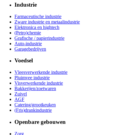
Industrie
Farmaceutische industrie
Zware industrie en metaalindustrie
Elektronica en hightech
(Petro)chemie
Grafische / papierindustrie
Auto-industrie
Garagebedrijven
Voedsel
Vleesverwerkende industrie
Pluimvee industrie
Visverwerkende industrie
Bakkerijen/zoetwaren
Zuivel
AGF
Catering/grootkeuken
(Fris)drankindustrie
Openbare gebouwen
Zorg