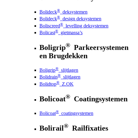
®
Bolideck
deksystemen
®
Bolideck
design deksystemen
®
Boliscreed
levelling deksystemen
®
Bolicast
gietmassa’s
®
Boligrip
Parkeersystemen
en Brugdekken
®
Boligrip
slijtlagen
®
Bolidrain
slijtlagen
®
Bolidtop
Z.OK
®
Bolicoat
Coatingsystemen
®
Bolicoat
coatingsystemen
®
Bolirail
Railfixaties