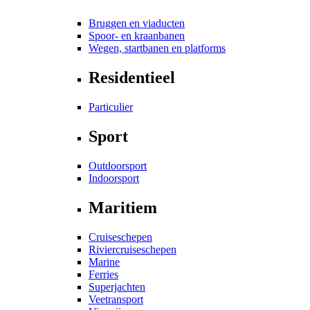
Bruggen en viaducten
Spoor- en kraanbanen
Wegen, startbanen en platforms
Residentieel
Particulier
Sport
Outdoorsport
Indoorsport
Maritiem
Cruiseschepen
Riviercruiseschepen
Marine
Ferries
Superjachten
Veetransport