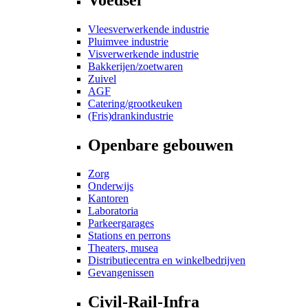
Vleesverwerkende industrie
Pluimvee industrie
Visverwerkende industrie
Bakkerijen/zoetwaren
Zuivel
AGF
Catering/grootkeuken
(Fris)drankindustrie
Openbare gebouwen
Zorg
Onderwijs
Kantoren
Laboratoria
Parkeergarages
Stations en perrons
Theaters, musea
Distributiecentra en winkelbedrijven
Gevangenissen
Civil-Rail-Infra