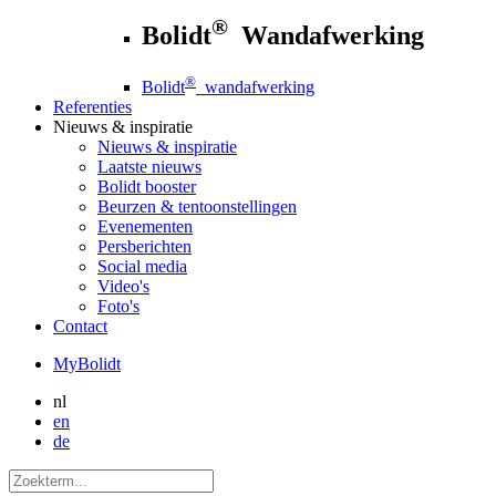
®
Bolidt
Wandafwerking
®
Bolidt
wandafwerking
Referenties
Nieuws
& inspiratie
Nieuws
& inspiratie
Laatste nieuws
Bolidt booster
Beurzen & tentoonstellingen
Evenementen
Persberichten
Social media
Video's
Foto's
Contact
MyBolidt
nl
en
de