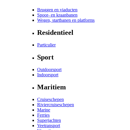
Bruggen en viaducten
Spoor- en kraanbanen
Wegen, startbanen en platforms
Residentieel
Particulier
Sport
Outdoorsport
Indoorsport
Maritiem
Cruiseschepen
Riviercruiseschepen
Marine
Ferries
Superjachten
Veetransport