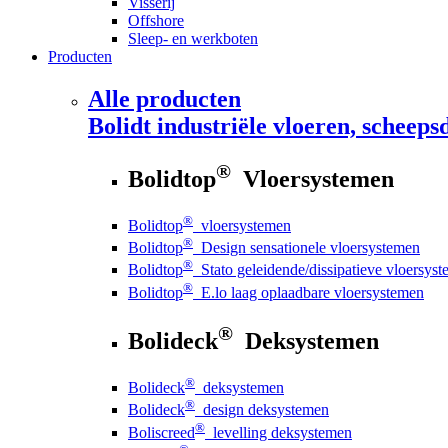
Visserij
Offshore
Sleep- en werkboten
Producten
Alle producten
Bolidt
industriële vloeren, scheepsd
®
Bolidtop
Vloersystemen
®
Bolidtop
vloersystemen
®
Bolidtop
Design sensationele vloersystemen
®
Bolidtop
Stato geleidende/dissipatieve vloersys
®
Bolidtop
E.lo laag oplaadbare vloersystemen
®
Bolideck
Deksystemen
®
Bolideck
deksystemen
®
Bolideck
design deksystemen
®
Boliscreed
levelling deksystemen