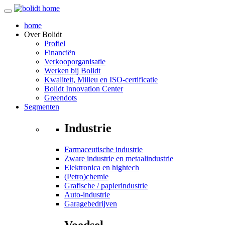
home
Over
Bolidt
Profiel
Financiën
Verkooporganisatie
Werken bij Bolidt
Kwaliteit, Milieu en ISO-certificatie
Bolidt Innovation Center
Greendots
Segmenten
Industrie
Farmaceutische industrie
Zware industrie en metaalindustrie
Elektronica en hightech
(Petro)chemie
Grafische / papierindustrie
Auto-industrie
Garagebedrijven
Voedsel