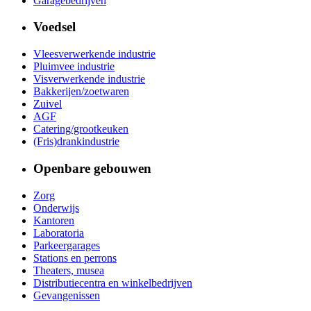
Garagebedrijven
Voedsel
Vleesverwerkende industrie
Pluimvee industrie
Visverwerkende industrie
Bakkerijen/zoetwaren
Zuivel
AGF
Catering/grootkeuken
(Fris)drankindustrie
Openbare gebouwen
Zorg
Onderwijs
Kantoren
Laboratoria
Parkeergarages
Stations en perrons
Theaters, musea
Distributiecentra en winkelbedrijven
Gevangenissen