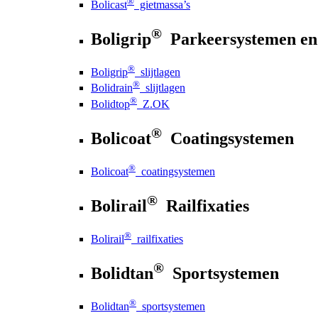
®
Bolicast
gietmassa’s
®
Boligrip
Parkeersystemen en
®
Boligrip
slijtlagen
®
Bolidrain
slijtlagen
®
Bolidtop
Z.OK
®
Bolicoat
Coatingsystemen
®
Bolicoat
coatingsystemen
®
Bolirail
Railfixaties
®
Bolirail
railfixaties
®
Bolidtan
Sportsystemen
®
Bolidtan
sportsystemen