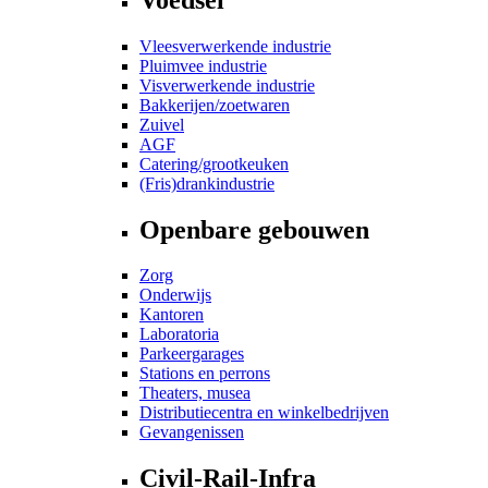
Vleesverwerkende industrie
Pluimvee industrie
Visverwerkende industrie
Bakkerijen/zoetwaren
Zuivel
AGF
Catering/grootkeuken
(Fris)drankindustrie
Openbare gebouwen
Zorg
Onderwijs
Kantoren
Laboratoria
Parkeergarages
Stations en perrons
Theaters, musea
Distributiecentra en winkelbedrijven
Gevangenissen
Civil-Rail-Infra