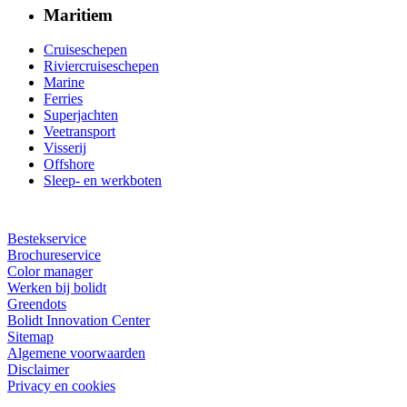
Maritiem
Cruiseschepen
Riviercruiseschepen
Marine
Ferries
Superjachten
Veetransport
Visserij
Offshore
Sleep- en werkboten
Bestekservice
Brochureservice
Color manager
Werken bij bolidt
Greendots
Bolidt Innovation Center
Sitemap
Algemene voorwaarden
Disclaimer
Privacy en cookies