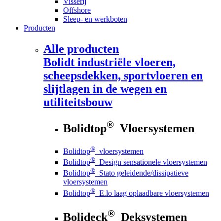
Visserij
Offshore
Sleep- en werkboten
Producten
Alle producten
Bolidt
industriële vloeren,
scheepsdekken, sportvloeren en
slijtlagen in de wegen en
utiliteitsbouw
®
Bolidtop
Vloersystemen
®
Bolidtop
vloersystemen
®
Bolidtop
Design sensationele vloersystemen
®
Bolidtop
Stato geleidende/dissipatieve
vloersystemen
®
Bolidtop
E.lo laag oplaadbare vloersystemen
®
Bolideck
Deksystemen