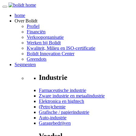
home
Over
Bolidt
Profiel
Financiën
Verkooporganisatie
Werken bij Bolidt
Kwaliteit, Milieu en ISO-certificatie
Bolidt Innovation Center
Greendots
Segmenten
Industrie
Farmaceutische industrie
Zware industrie en metaalindustrie
Elektronica en hightech
(Petro)chemie
Grafische / papierindustrie
Auto-industrie
Garagebedrijven
Voedsel