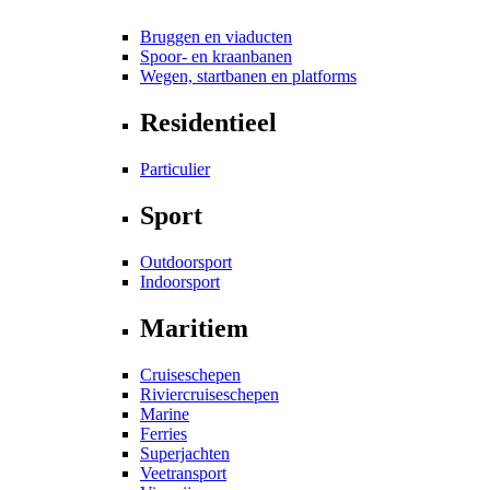
Bruggen en viaducten
Spoor- en kraanbanen
Wegen, startbanen en platforms
Residentieel
Particulier
Sport
Outdoorsport
Indoorsport
Maritiem
Cruiseschepen
Riviercruiseschepen
Marine
Ferries
Superjachten
Veetransport