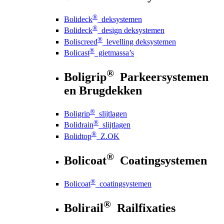
®
Bolideck
deksystemen
®
Bolideck
design deksystemen
®
Boliscreed
levelling deksystemen
®
Bolicast
gietmassa’s
®
Boligrip
Parkeersystemen
en Brugdekken
®
Boligrip
slijtlagen
®
Bolidrain
slijtlagen
®
Bolidtop
Z.OK
®
Bolicoat
Coatingsystemen
®
Bolicoat
coatingsystemen
®
Bolirail
Railfixaties