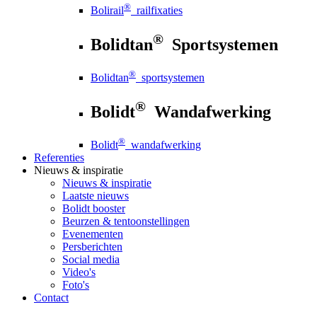
®
Bolirail
railfixaties
®
Bolidtan
Sportsystemen
®
Bolidtan
sportsystemen
®
Bolidt
Wandafwerking
®
Bolidt
wandafwerking
Referenties
Nieuws
& inspiratie
Nieuws
& inspiratie
Laatste nieuws
Bolidt booster
Beurzen & tentoonstellingen
Evenementen
Persberichten
Social media
Video's
Foto's
Contact