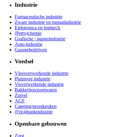
Industrie
Farmaceutische industrie
Zware industrie en metaalindustrie
Elektronica en hightech
(Petro)chemie
Grafische / papierindustrie
Auto-industrie
Garagebedrijven
Voedsel
Vleesverwerkende industrie
Pluimvee industrie
Visverwerkende industrie
Bakkerijen/zoetwaren
Zuivel
AGF
Catering/grootkeuken
(Fris)drankindustrie
Openbare gebouwen
Zorg