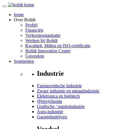
home
Over
Bolidt
Profiel
Financiën
Verkooporganisatie
Werken bij Bolidt
Kwaliteit, Milieu en ISO-certificatie
Bolidt Innovation Center
Greendots
Segmenten
Industrie
Farmaceutische industrie
Zware industrie en metaalindustrie
Elektronica en hightech
(Petro)chemie
Grafische / papierindustrie
Auto-industrie
Garagebedrijven
Voedsel