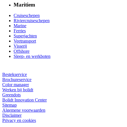
Maritiem
Cruiseschepen
Riviercruiseschepen
Marine
Ferries
Superjachten
Veetransport
Visserij
Offshore
Sleep- en werkboten
Bestekservice
Brochureservice
Color manager
Werken bij bolidt
Greendots
Bolidt Innovation Center
Sitemap
Algemene voorwaarden
Disclaimer
Privacy en cookies