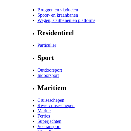
Bruggen en viaducten
Spoor- en kraanbanen
Wegen, startbanen en platforms
Residentieel
Particulier
Sport
Outdoorsport
Indoorsport
Maritiem
Cruiseschepen
Riviercruiseschepen
Marine
Ferries
Superjachten
Veetransport