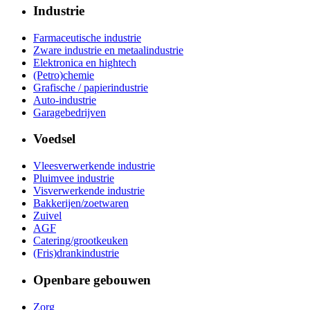
Industrie
Farmaceutische industrie
Zware industrie en metaalindustrie
Elektronica en hightech
(Petro)chemie
Grafische / papierindustrie
Auto-industrie
Garagebedrijven
Voedsel
Vleesverwerkende industrie
Pluimvee industrie
Visverwerkende industrie
Bakkerijen/zoetwaren
Zuivel
AGF
Catering/grootkeuken
(Fris)drankindustrie
Openbare gebouwen
Zorg