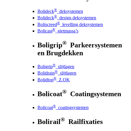
®
Bolideck
deksystemen
®
Bolideck
design deksystemen
®
Boliscreed
levelling deksystemen
®
Bolicast
gietmassa’s
®
Boligrip
Parkeersystemen
en Brugdekken
®
Boligrip
slijtlagen
®
Bolidrain
slijtlagen
®
Bolidtop
Z.OK
®
Bolicoat
Coatingsystemen
®
Bolicoat
coatingsystemen
®
Bolirail
Railfixaties