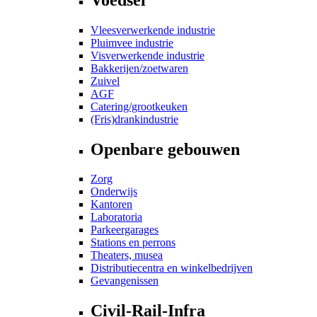
Vleesverwerkende industrie
Pluimvee industrie
Visverwerkende industrie
Bakkerijen/zoetwaren
Zuivel
AGF
Catering/grootkeuken
(Fris)drankindustrie
Openbare gebouwen
Zorg
Onderwijs
Kantoren
Laboratoria
Parkeergarages
Stations en perrons
Theaters, musea
Distributiecentra en winkelbedrijven
Gevangenissen
Civil-Rail-Infra