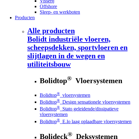
Visserij
Offshore
Sleep- en werkboten
Producten
Alle producten
Bolidt
industriële vloeren,
scheepsdekken, sportvloeren en
slijtlagen in de wegen en
utiliteitsbouw
®
Bolidtop
Vloersystemen
®
Bolidtop
vloersystemen
®
Bolidtop
Design sensationele vloersystemen
®
Bolidtop
Stato geleidende/dissipatieve
vloersystemen
®
Bolidtop
E.lo laag oplaadbare vloersystemen
®
Bolideck
Deksystemen