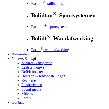
®
Bolirail
railfixaties
®
Bolidtan
Sportsystemen
®
Bolidtan
sportsystemen
®
Bolidt
Wandafwerking
®
Bolidt
wandafwerking
Referenties
Nieuws
& inspiratie
Nieuws
& inspiratie
Laatste nieuws
Bolidt booster
Beurzen & tentoonstellingen
Evenementen
Persberichten
Social media
Video's
Foto's
Contact