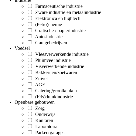
Industrie
Farmaceutische industrie
Zware industrie en metaalindustrie
Elektronica en hightech
(Petro)chemie
Grafische / papierindustrie
Auto-industrie
Garagebedrijven
Voedsel
Vleesverwerkende industrie
Pluimvee industrie
Visverwerkende industrie
Bakkerijen/zoetwaren
Zuivel
AGF
Catering/grootkeuken
(Fris)drankindustrie
Openbare gebouwen
Zorg
Onderwijs
Kantoren
Laboratoria
Parkeergarages