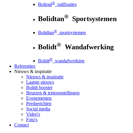
®
Bolirail
railfixaties
®
Bolidtan
Sportsystemen
®
Bolidtan
sportsystemen
®
Bolidt
Wandafwerking
®
Bolidt
wandafwerking
Referenties
Nieuws
& inspiratie
Nieuws
& inspiratie
Laatste nieuws
Bolidt booster
Beurzen & tentoonstellingen
Evenementen
Persberichten
Social media
Video's
Foto's
Contact