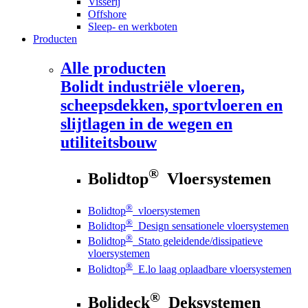
Visserij
Offshore
Sleep- en werkboten
Producten
Alle producten
Bolidt
industriële vloeren,
scheepsdekken, sportvloeren en
slijtlagen in de wegen en
utiliteitsbouw
®
Bolidtop
Vloersystemen
®
Bolidtop
vloersystemen
®
Bolidtop
Design sensationele vloersystemen
®
Bolidtop
Stato geleidende/dissipatieve
vloersystemen
®
Bolidtop
E.lo laag oplaadbare vloersystemen
®
Bolideck
Deksystemen