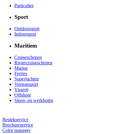
Particulier
Sport
Outdoorsport
Indoorsport
Maritiem
Cruiseschepen
Riviercruiseschepen
Marine
Ferries
Superjachten
Veetransport
Visserij
Offshore
Sleep- en werkboten
Bestekservice
Brochureservice
Color manager