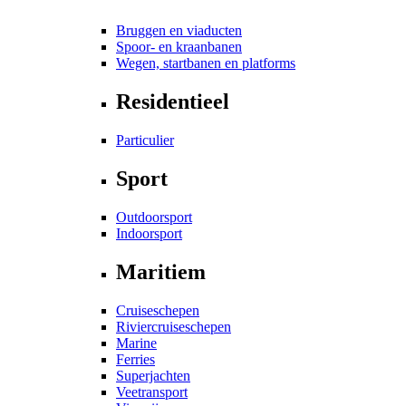
Bruggen en viaducten
Spoor- en kraanbanen
Wegen, startbanen en platforms
Residentieel
Particulier
Sport
Outdoorsport
Indoorsport
Maritiem
Cruiseschepen
Riviercruiseschepen
Marine
Ferries
Superjachten
Veetransport