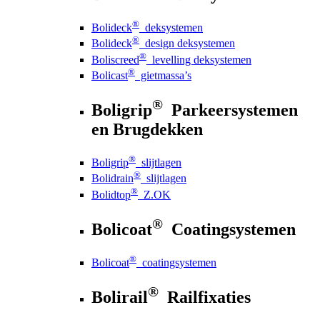
®
Bolideck
deksystemen
®
Bolideck
design deksystemen
®
Boliscreed
levelling deksystemen
®
Bolicast
gietmassa’s
®
Boligrip
Parkeersystemen
en Brugdekken
®
Boligrip
slijtlagen
®
Bolidrain
slijtlagen
®
Bolidtop
Z.OK
®
Bolicoat
Coatingsystemen
®
Bolicoat
coatingsystemen
®
Bolirail
Railfixaties