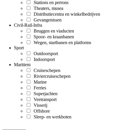
Stations en perrons
Theaters, musea
Distributiecentra en winkelbedrijven
Gevangenissen
Civil-Rail-Infra
Bruggen en viaducten
Spoor- en kraanbanen
Wegen, startbanen en platforms
Sport
Outdoorsport
Indoorsport
Maritiem
Cruiseschepen
Riviercruiseschepen
Marine
Ferries
Superjachten
Veetransport
Visserij
Offshore
Sleep- en werkboten