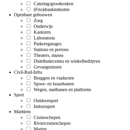
Catering/grootkeuken
(Fris)drankindustrie
Openbare gebouwen
Zorg
Onderwijs
Kantoren
Laboratoria
Parkeergarages
Stations en perrons
Theaters, musea
Distributiecentra en winkelbedrijven
Gevangenissen
Civil-Rail-Infra
Bruggen en viaducten
Spoor- en kraanbanen
Wegen, startbanen en platforms
Sport
Outdoorsport
Indoorsport
Maritiem
Cruiseschepen
Riviercruiseschepen
Marine