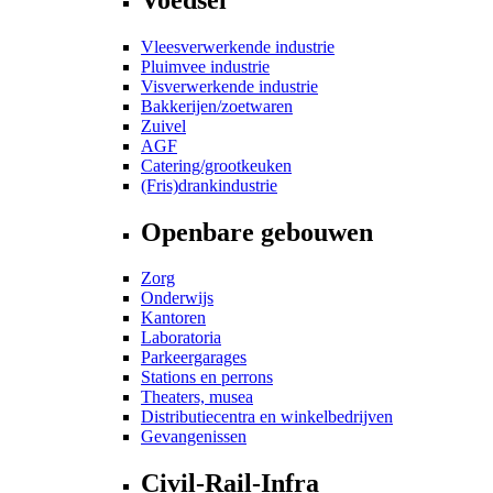
Vleesverwerkende industrie
Pluimvee industrie
Visverwerkende industrie
Bakkerijen/zoetwaren
Zuivel
AGF
Catering/grootkeuken
(Fris)drankindustrie
Openbare gebouwen
Zorg
Onderwijs
Kantoren
Laboratoria
Parkeergarages
Stations en perrons
Theaters, musea
Distributiecentra en winkelbedrijven
Gevangenissen
Civil-Rail-Infra