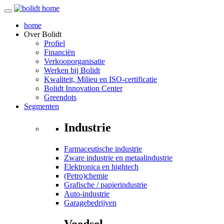
home
Over
Bolidt
Profiel
Financiën
Verkooporganisatie
Werken bij Bolidt
Kwaliteit, Milieu en ISO-certificatie
Bolidt Innovation Center
Greendots
Segmenten
Industrie
Farmaceutische industrie
Zware industrie en metaalindustrie
Elektronica en hightech
(Petro)chemie
Grafische / papierindustrie
Auto-industrie
Garagebedrijven
Voedsel