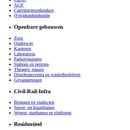
AGF
Catering/grootkeuken
(Fris)drankindustrie
Openbare gebouwen
Zorg
Onderwijs
Kantoren
Laboratoria
Parkeergarages
Stations en perrons
Theaters, musea
Distributiecentra en winkelbedrijven
Gevangenissen
Civil-Rail-Infra
Bruggen en viaducten
Spoor- en kraanbanen
Wegen, startbanen en platforms
Residentieel