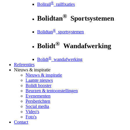
®
Bolirail
railfixaties
®
Bolidtan
Sportsystemen
®
Bolidtan
sportsystemen
®
Bolidt
Wandafwerking
®
Bolidt
wandafwerking
Referenties
Nieuws
& inspiratie
Nieuws
& inspiratie
Laatste nieuws
Bolidt booster
Beurzen & tentoonstellingen
Evenementen
Persberichten
Social media
Video's
Foto's
Contact