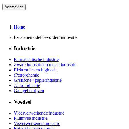
Home
Escalatiemodel bevordert innovatie
Industrie
Farmaceutische industrie
Zware industrie en metaalindustrie
Elektronica en hightech
(Petro)chemie
Grafische / papierindustrie
Auto-industrie
Garagebedrijven
Voedsel
Vleesverwerkende industrie
Pluimvee industrie
Visverwerkende industrie
Bakkerijen/zoetwaren