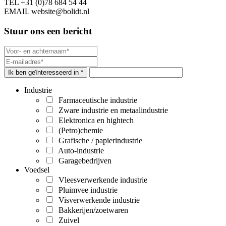
TEL
+31 (0)78 684 54 44
EMAIL
website@bolidt.nl
Stuur ons een bericht
Ik ben geïnteresseerd in *
Industrie
Farmaceutische industrie
Zware industrie en metaalindustrie
Elektronica en hightech
(Petro)chemie
Grafische / papierindustrie
Auto-industrie
Garagebedrijven
Voedsel
Vleesverwerkende industrie
Pluimvee industrie
Visverwerkende industrie
Bakkerijen/zoetwaren
Zuivel