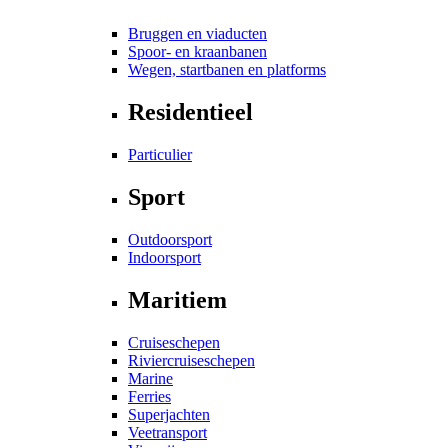
Bruggen en viaducten
Spoor- en kraanbanen
Wegen, startbanen en platforms
Residentieel
Particulier
Sport
Outdoorsport
Indoorsport
Maritiem
Cruiseschepen
Riviercruiseschepen
Marine
Ferries
Superjachten
Veetransport