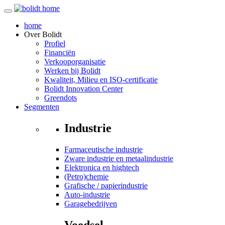
home
Over
Bolidt
Profiel
Financiën
Verkooporganisatie
Werken bij Bolidt
Kwaliteit, Milieu en ISO-certificatie
Bolidt Innovation Center
Greendots
Segmenten
Industrie
Farmaceutische industrie
Zware industrie en metaalindustrie
Elektronica en hightech
(Petro)chemie
Grafische / papierindustrie
Auto-industrie
Garagebedrijven
Voedsel