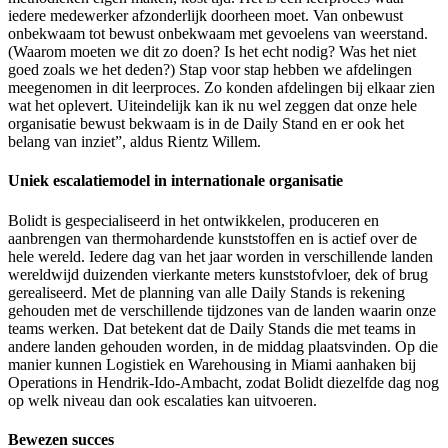
iedere medewerker afzonderlijk doorheen moet. Van onbewust
onbekwaam tot bewust onbekwaam met gevoelens van weerstand.
(Waarom moeten we dit zo doen? Is het echt nodig? Was het niet
goed zoals we het deden?) Stap voor stap hebben we afdelingen
meegenomen in dit leerproces. Zo konden afdelingen bij elkaar zien
wat het oplevert. Uiteindelijk kan ik nu wel zeggen dat onze hele
organisatie bewust bekwaam is in de Daily Stand en er ook het
belang van inziet”, aldus Rientz Willem.
Uniek escalatiemodel in internationale organisatie
Bolidt is gespecialiseerd in het ontwikkelen, produceren en
aanbrengen van thermohardende kunststoffen en is actief over de
hele wereld. Iedere dag van het jaar worden in verschillende landen
wereldwijd duizenden vierkante meters kunststofvloer, dek of brug
gerealiseerd. Met de planning van alle Daily Stands is rekening
gehouden met de verschillende tijdzones van de landen waarin onze
teams werken. Dat betekent dat de Daily Stands die met teams in
andere landen gehouden worden, in de middag plaatsvinden. Op die
manier kunnen Logistiek en Warehousing in Miami aanhaken bij
Operations in Hendrik-Ido-Ambacht, zodat Bolidt diezelfde dag nog
op welk niveau dan ook escalaties kan uitvoeren.
Bewezen succes