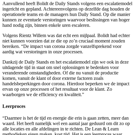
Aanvullend heeft Bolidt de Daily Stands volgens een escalatiemodel
ingericht en gepland. Achtereenvolgens op dezelfde dag houden de
operationele teams en de managers hun Daily Stand. Op die manier
kunnen ze eventuele verstoringen waarvoor beslissingen van hoger
hand nodig zijn, binnen enkele uren escaleren.
Volgens Rientz Willem was dat echt een mijlpaal. Bolidt had echter
niet kunnen voorzien dat ze die op zo’n cruciaal moment zouden
bereiken. “De impact van corona zorgde vanzelfsprekend voor
aardig wat verstoringen in onze processen.
Dankzij de Daily Stands en het escalatiemodel zijn we ook in deze
uitdagende tijd in staat om snel oplossingen te bedenken voor
veranderende omstandigheden. Of die nu vanuit de productie
komen, vanuit de klant of door externe factoren zoals
handelsbeperkingen door corona. Hierdoor beperken we de impact
ervan op onze processen of het resultaat voor de klant. Zo
waarborgen we de efficiency en kwaliteit.”
Leerproces
“Daarmee is het de tijd en energie die erin is gaan zetten, meer dan
waard. Het heeft namelijk wel een aantal jaar geduurd om dit zo op
alle locaties en alle afdelingen in te richten. De Lean & Learn
methodieken eigen maken, kost tijd. Het is een leerproces waar