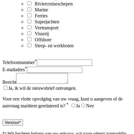
Riviercruiseschepen
Marine
Ferries
Superjachten
Veetransport
Visserij
Offshore
Sleep- en werkboten
*
Telefoonnummer
*
E-mailadres
Bericht
Ja, ik wil de nieuwsbrief ontvangen.
Voor een vlotte opvolging van uw vraag, kunt u aangeven of de
*
aanvraag maritiem gerelateerd is?
Ja
Nee
*) Wij hechten belang aan uw privacy, wij gaan uiterst zorgvuldig