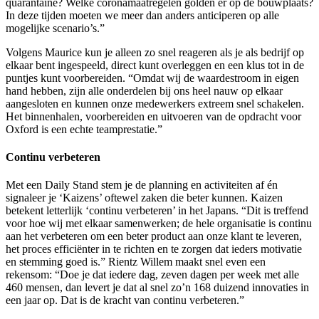
quarantaine? Welke coronamaatregelen golden er op de bouwplaats?
In deze tijden moeten we meer dan anders anticiperen op alle
mogelijke scenario’s.”
Volgens Maurice kun je alleen zo snel reageren als je als bedrijf op
elkaar bent ingespeeld, direct kunt overleggen en een klus tot in de
puntjes kunt voorbereiden. “Omdat wij de waardestroom in eigen
hand hebben, zijn alle onderdelen bij ons heel nauw op elkaar
aangesloten en kunnen onze medewerkers extreem snel schakelen.
Het binnenhalen, voorbereiden en uitvoeren van de opdracht voor
Oxford is een echte teamprestatie.”
Continu verbeteren
Met een Daily Stand stem je de planning en activiteiten af én
signaleer je ‘Kaizens’ oftewel zaken die beter kunnen. Kaizen
betekent letterlijk ‘continu verbeteren’ in het Japans. “Dit is treffend
voor hoe wij met elkaar samenwerken; de hele organisatie is continu
aan het verbeteren om een beter product aan onze klant te leveren,
het proces efficiënter in te richten en te zorgen dat ieders motivatie
en stemming goed is.” Rientz Willem maakt snel even een
rekensom: “Doe je dat iedere dag, zeven dagen per week met alle
460 mensen, dan levert je dat al snel zo’n 168 duizend innovaties in
een jaar op. Dat is de kracht van continu verbeteren.”