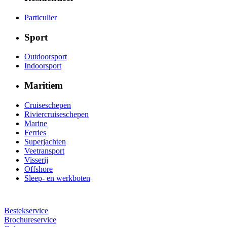
Particulier
Sport
Outdoorsport
Indoorsport
Maritiem
Cruiseschepen
Riviercruiseschepen
Marine
Ferries
Superjachten
Veetransport
Visserij
Offshore
Sleep- en werkboten
Bestekservice
Brochureservice