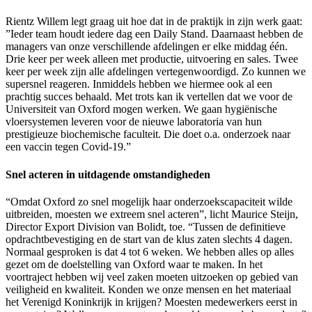
Rientz Willem legt graag uit hoe dat in de praktijk in zijn werk gaat:
”Ieder team houdt iedere dag een Daily Stand. Daarnaast hebben de
managers van onze verschillende afdelingen er elke middag één.
Drie keer per week alleen met productie, uitvoering en sales. Twee
keer per week zijn alle afdelingen vertegenwoordigd. Zo kunnen we
supersnel reageren. Inmiddels hebben we hiermee ook al een
prachtig succes behaald. Met trots kan ik vertellen dat we voor de
Universiteit van Oxford mogen werken. We gaan hygiënische
vloersystemen leveren voor de nieuwe laboratoria van hun
prestigieuze biochemische faculteit. Die doet o.a. onderzoek naar
een vaccin tegen Covid-19.”
Snel acteren in uitdagende omstandigheden
“Omdat Oxford zo snel mogelijk haar onderzoekscapaciteit wilde
uitbreiden, moesten we extreem snel acteren”, licht Maurice Steijn,
Director Export Division van Bolidt, toe. “Tussen de definitieve
opdrachtbevestiging en de start van de klus zaten slechts 4 dagen.
Normaal gesproken is dat 4 tot 6 weken. We hebben alles op alles
gezet om de doelstelling van Oxford waar te maken. In het
voortraject hebben wij veel zaken moeten uitzoeken op gebied van
veiligheid en kwaliteit. Konden we onze mensen en het materiaal
het Verenigd Koninkrijk in krijgen? Moesten medewerkers eerst in