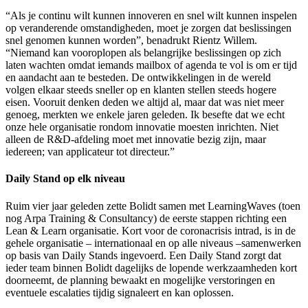
“Als je continu wilt kunnen innoveren en snel wilt kunnen inspelen
op veranderende omstandigheden, moet je zorgen dat beslissingen
snel genomen kunnen worden”, benadrukt Rientz Willem.
“Niemand kan vooroplopen als belangrijke beslissingen op zich
laten wachten omdat iemands mailbox of agenda te vol is om er tijd
en aandacht aan te besteden. De ontwikkelingen in de wereld
volgen elkaar steeds sneller op en klanten stellen steeds hogere
eisen. Vooruit denken deden we altijd al, maar dat was niet meer
genoeg, merkten we enkele jaren geleden. Ik besefte dat we echt
onze hele organisatie rondom innovatie moesten inrichten. Niet
alleen de R&D-afdeling moet met innovatie bezig zijn, maar
iedereen; van applicateur tot directeur.”
Daily Stand op elk niveau
Ruim vier jaar geleden zette Bolidt samen met LearningWaves (toen
nog Arpa Training & Consultancy) de eerste stappen richting een
Lean & Learn organisatie. Kort voor de coronacrisis intrad, is in de
gehele organisatie – internationaal en op alle niveaus –samenwerken
op basis van Daily Stands ingevoerd. Een Daily Stand zorgt dat
ieder team binnen Bolidt dagelijks de lopende werkzaamheden kort
doorneemt, de planning bewaakt en mogelijke verstoringen en
eventuele escalaties tijdig signaleert en kan oplossen.