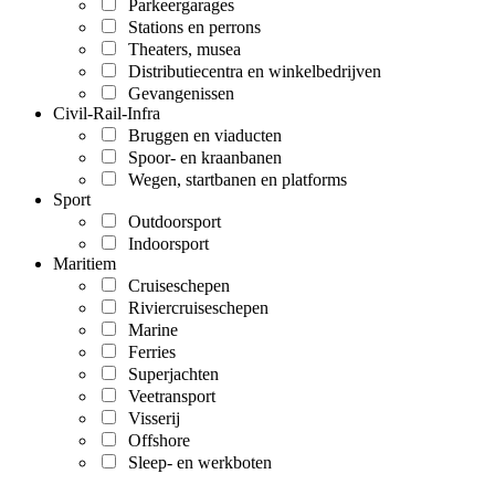
Parkeergarages
Stations en perrons
Theaters, musea
Distributiecentra en winkelbedrijven
Gevangenissen
Civil-Rail-Infra
Bruggen en viaducten
Spoor- en kraanbanen
Wegen, startbanen en platforms
Sport
Outdoorsport
Indoorsport
Maritiem
Cruiseschepen
Riviercruiseschepen
Marine
Ferries
Superjachten
Veetransport
Visserij
Offshore
Sleep- en werkboten