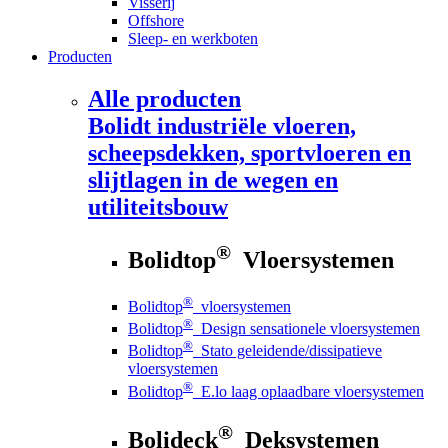
Visserij
Offshore
Sleep- en werkboten
Producten
Alle producten
Bolidt
industriële vloeren,
scheepsdekken, sportvloeren en
slijtlagen in de wegen en
utiliteitsbouw
®
Bolidtop
Vloersystemen
®
Bolidtop
vloersystemen
®
Bolidtop
Design sensationele vloersystemen
®
Bolidtop
Stato geleidende/dissipatieve
vloersystemen
®
Bolidtop
E.lo laag oplaadbare vloersystemen
®
Bolideck
Deksystemen