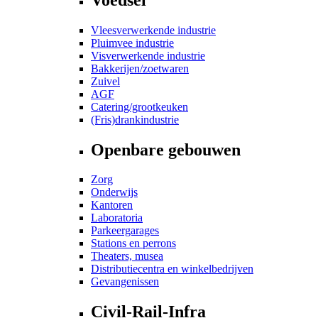
Vleesverwerkende industrie
Pluimvee industrie
Visverwerkende industrie
Bakkerijen/zoetwaren
Zuivel
AGF
Catering/grootkeuken
(Fris)drankindustrie
Openbare gebouwen
Zorg
Onderwijs
Kantoren
Laboratoria
Parkeergarages
Stations en perrons
Theaters, musea
Distributiecentra en winkelbedrijven
Gevangenissen
Civil-Rail-Infra