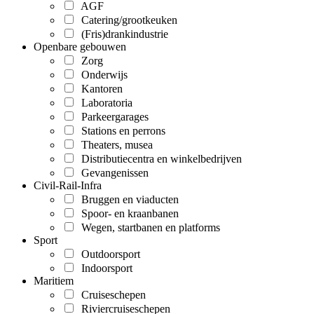
AGF
Catering/grootkeuken
(Fris)drankindustrie
Openbare gebouwen
Zorg
Onderwijs
Kantoren
Laboratoria
Parkeergarages
Stations en perrons
Theaters, musea
Distributiecentra en winkelbedrijven
Gevangenissen
Civil-Rail-Infra
Bruggen en viaducten
Spoor- en kraanbanen
Wegen, startbanen en platforms
Sport
Outdoorsport
Indoorsport
Maritiem
Cruiseschepen
Riviercruiseschepen