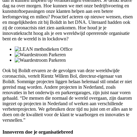
dan is kunnen inspelen op veranderingen essentieel. Je denkt iedere
dag na over morgen. Hoe kunnen we met onze bedrijfsvoering en
kunststoftoepassingen onze klanten helpen aan een betere
leefomgeving en milieu? Proactief acteren op nieuwe wensen, eisen
en mogelijkheden zit bij Bolidt in het DNA. Uiteraard hadden ook
zij de coronacrisis niet zien aankomen. Hoe houd je je
innovatiekracht hoog als je een wereldwijd opererende organisatie
bent en de wereld is in lockdown?
Ook bij Bolidt ervaren ze de gevolgen van deze wereldwijde
coronacrisis, vertelt Rientz Willem Bol, directeur-eigenaar van
Bolidt. Sommige projecten liggen helaas helemaal stil omdat er niet
gereisd mag worden. Andere projecten in Nederland, zoals
renovaties in het onderwijs en parkeergarages, zijn juist naar voren
gehaald. “De mensen die normaal de wereld overgaan, zijn daarom
ingezet op projecten in Nederland of werken aan verschillende
verbeterprojecten. We gebruiken deze tijd nu juist om er alles aan te
doen om de kwaliteit voor de klant te waarborgen en innovaties te
versnellen.”
Innoveren doe je organisatiebreed