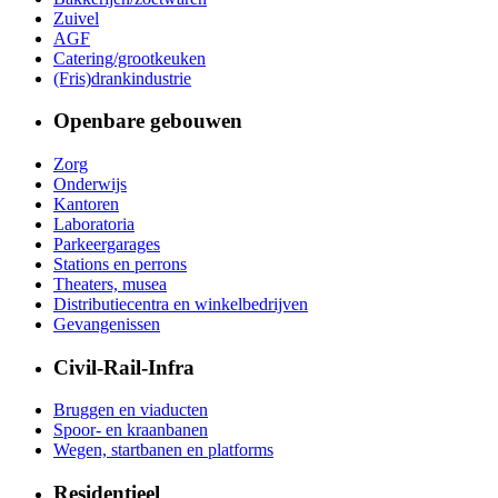
Zuivel
AGF
Catering/grootkeuken
(Fris)drankindustrie
Openbare gebouwen
Zorg
Onderwijs
Kantoren
Laboratoria
Parkeergarages
Stations en perrons
Theaters, musea
Distributiecentra en winkelbedrijven
Gevangenissen
Civil-Rail-Infra
Bruggen en viaducten
Spoor- en kraanbanen
Wegen, startbanen en platforms
Residentieel