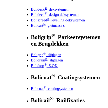
®
Bolideck
deksystemen
®
Bolideck
design deksystemen
®
Boliscreed
levelling deksystemen
®
Bolicast
gietmassa’s
®
Boligrip
Parkeersystemen
en Brugdekken
®
Boligrip
slijtlagen
®
Bolidrain
slijtlagen
®
Bolidtop
Z.OK
®
Bolicoat
Coatingsystemen
®
Bolicoat
coatingsystemen
®
Bolirail
Railfixaties