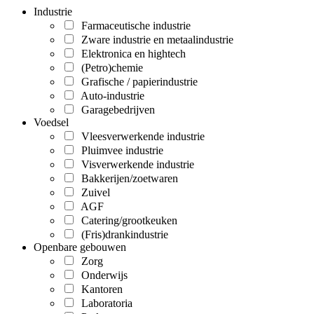
Industrie
Farmaceutische industrie
Zware industrie en metaalindustrie
Elektronica en hightech
(Petro)chemie
Grafische / papierindustrie
Auto-industrie
Garagebedrijven
Voedsel
Vleesverwerkende industrie
Pluimvee industrie
Visverwerkende industrie
Bakkerijen/zoetwaren
Zuivel
AGF
Catering/grootkeuken
(Fris)drankindustrie
Openbare gebouwen
Zorg
Onderwijs
Kantoren
Laboratoria