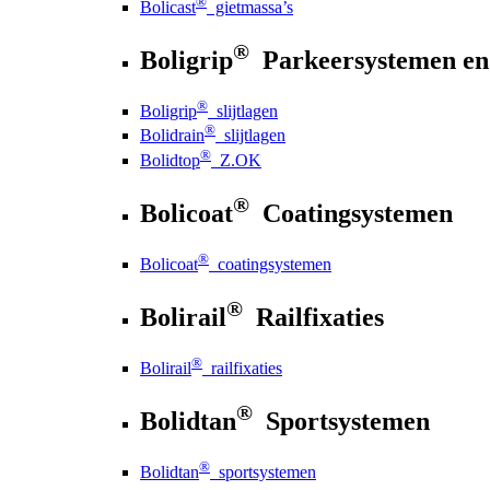
®
Bolicast
gietmassa’s
®
Boligrip
Parkeersystemen en
®
Boligrip
slijtlagen
®
Bolidrain
slijtlagen
®
Bolidtop
Z.OK
®
Bolicoat
Coatingsystemen
®
Bolicoat
coatingsystemen
®
Bolirail
Railfixaties
®
Bolirail
railfixaties
®
Bolidtan
Sportsystemen
®
Bolidtan
sportsystemen