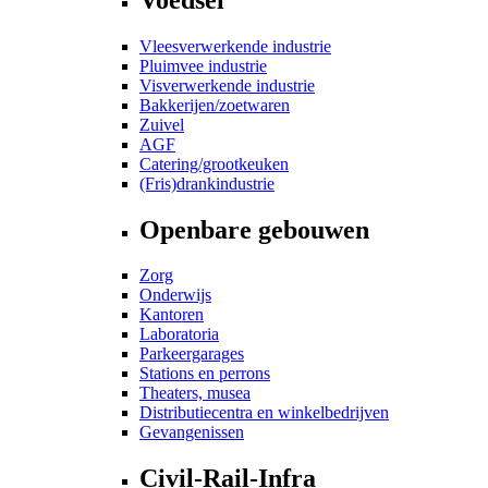
Vleesverwerkende industrie
Pluimvee industrie
Visverwerkende industrie
Bakkerijen/zoetwaren
Zuivel
AGF
Catering/grootkeuken
(Fris)drankindustrie
Openbare gebouwen
Zorg
Onderwijs
Kantoren
Laboratoria
Parkeergarages
Stations en perrons
Theaters, musea
Distributiecentra en winkelbedrijven
Gevangenissen
Civil-Rail-Infra