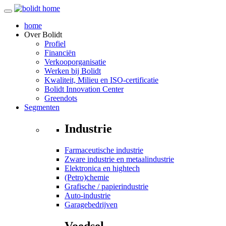
home
Over
Bolidt
Profiel
Financiën
Verkooporganisatie
Werken bij Bolidt
Kwaliteit, Milieu en ISO-certificatie
Bolidt Innovation Center
Greendots
Segmenten
Industrie
Farmaceutische industrie
Zware industrie en metaalindustrie
Elektronica en hightech
(Petro)chemie
Grafische / papierindustrie
Auto-industrie
Garagebedrijven
Voedsel