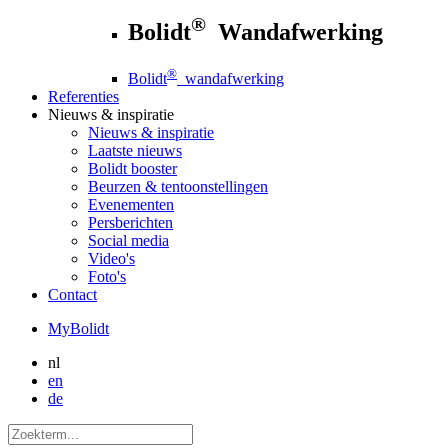
®
Bolidt
Wandafwerking
®
Bolidt
wandafwerking
Referenties
Nieuws
& inspiratie
Nieuws
& inspiratie
Laatste nieuws
Bolidt booster
Beurzen & tentoonstellingen
Evenementen
Persberichten
Social media
Video's
Foto's
Contact
MyBolidt
nl
en
de