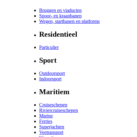
Bruggen en viaducten
Spoor- en kraanbanen
Wegen, startbanen en platforms
Residentieel
Particulier
Sport
Outdoorsport
Indoorsport
Maritiem
Cruiseschepen
Riviercruiseschepen
Marine
Ferries
Superjachten
Veetransport