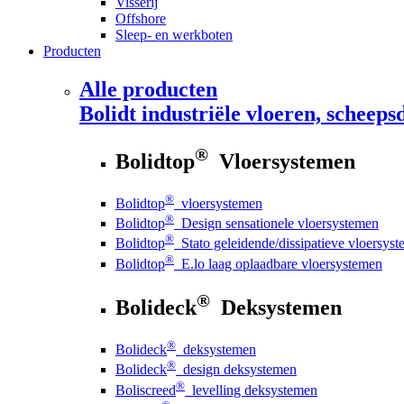
Visserij
Offshore
Sleep- en werkboten
Producten
Alle producten
Bolidt
industriële vloeren, scheepsd
®
Bolidtop
Vloersystemen
®
Bolidtop
vloersystemen
®
Bolidtop
Design sensationele vloersystemen
®
Bolidtop
Stato geleidende/dissipatieve vloersys
®
Bolidtop
E.lo laag oplaadbare vloersystemen
®
Bolideck
Deksystemen
®
Bolideck
deksystemen
®
Bolideck
design deksystemen
®
Boliscreed
levelling deksystemen