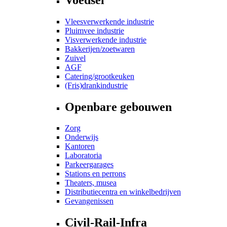
Vleesverwerkende industrie
Pluimvee industrie
Visverwerkende industrie
Bakkerijen/zoetwaren
Zuivel
AGF
Catering/grootkeuken
(Fris)drankindustrie
Openbare gebouwen
Zorg
Onderwijs
Kantoren
Laboratoria
Parkeergarages
Stations en perrons
Theaters, musea
Distributiecentra en winkelbedrijven
Gevangenissen
Civil-Rail-Infra