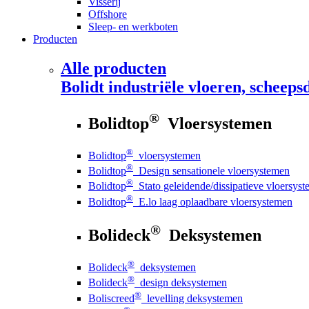
Visserij
Offshore
Sleep- en werkboten
Producten
Alle producten
Bolidt
industriële vloeren, scheepsd
®
Bolidtop
Vloersystemen
®
Bolidtop
vloersystemen
®
Bolidtop
Design sensationele vloersystemen
®
Bolidtop
Stato geleidende/dissipatieve vloersys
®
Bolidtop
E.lo laag oplaadbare vloersystemen
®
Bolideck
Deksystemen
®
Bolideck
deksystemen
®
Bolideck
design deksystemen
®
Boliscreed
levelling deksystemen