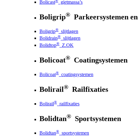
®
Bolicast
gietmassa’s
®
Boligrip
Parkeersystemen en
®
Boligrip
slijtlagen
®
Bolidrain
slijtlagen
®
Bolidtop
Z.OK
®
Bolicoat
Coatingsystemen
®
Bolicoat
coatingsystemen
®
Bolirail
Railfixaties
®
Bolirail
railfixaties
®
Bolidtan
Sportsystemen
®
Bolidtan
sportsystemen