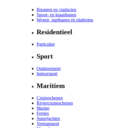
Bruggen en viaducten
Spoor- en kraanbanen
Wegen, startbanen en platforms
Residentieel
Particulier
Sport
Outdoorsport
Indoorsport
Maritiem
Cruiseschepen
Riviercruiseschepen
Marine
Ferries
Superjachten
Veetransport