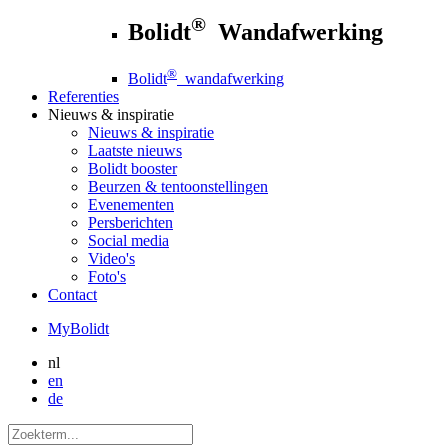
®
Bolidt
Wandafwerking
®
Bolidt
wandafwerking
Referenties
Nieuws
& inspiratie
Nieuws
& inspiratie
Laatste nieuws
Bolidt booster
Beurzen & tentoonstellingen
Evenementen
Persberichten
Social media
Video's
Foto's
Contact
MyBolidt
nl
en
de