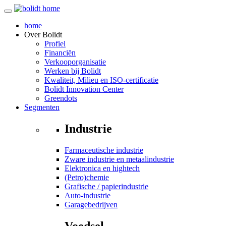
home
Over
Bolidt
Profiel
Financiën
Verkooporganisatie
Werken bij Bolidt
Kwaliteit, Milieu en ISO-certificatie
Bolidt Innovation Center
Greendots
Segmenten
Industrie
Farmaceutische industrie
Zware industrie en metaalindustrie
Elektronica en hightech
(Petro)chemie
Grafische / papierindustrie
Auto-industrie
Garagebedrijven
Voedsel