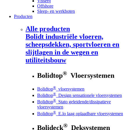
Visserij
Offshore
Sleep- en werkboten
Producten
Alle producten
Bolidt
industriële vloeren,
scheepsdekken, sportvloeren en
slijtlagen in de wegen en
utiliteitsbouw
®
Bolidtop
Vloersystemen
®
Bolidtop
vloersystemen
®
Bolidtop
Design sensationele vloersystemen
®
Bolidtop
Stato geleidende/dissipatieve
vloersystemen
®
Bolidtop
E.lo laag oplaadbare vloersystemen
®
Bolideck
Deksystemen