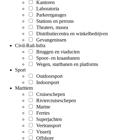
Kantoren
Laboratoria
Parkeergarages
Stations en perrons
Theaters, musea
Distributiecentra en winkelbedrijven
Gevangenissen
Civil-Rail-Infra
Bruggen en viaducten
Spoor- en kraanbanen
Wegen, startbanen en platforms
Sport
Outdoorsport
Indoorsport
Maritiem
Cruiseschepen
Riviercruiseschepen
Marine
Ferries
Superjachten
Veetransport
Visserij
Offshore