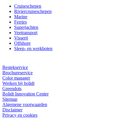
Cruiseschepen
Riviercruiseschepen
Marine
Ferries
Superjachten
Veetransport
Visserij
Offshore
Sleep- en werkboten
Bestekservice
Brochureservice
Color manager
Werken bij bolidt
Greendots
Bolidt Innovation Center
Sitemap
Algemene voorwaarden
Disclaimer
Privacy en cookies