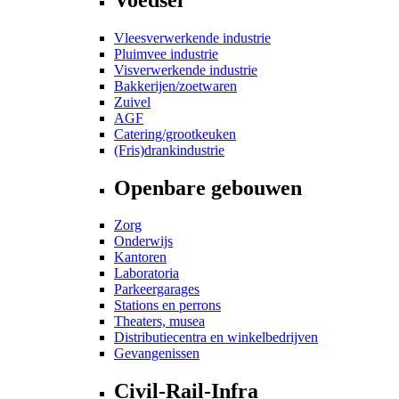
Vleesverwerkende industrie
Pluimvee industrie
Visverwerkende industrie
Bakkerijen/zoetwaren
Zuivel
AGF
Catering/grootkeuken
(Fris)drankindustrie
Openbare gebouwen
Zorg
Onderwijs
Kantoren
Laboratoria
Parkeergarages
Stations en perrons
Theaters, musea
Distributiecentra en winkelbedrijven
Gevangenissen
Civil-Rail-Infra