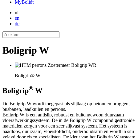
MyBolidt
nl
en
de
Boligrip W
Boligrip® W
®
Boligrip
W
De Boligrip W wordt toegepast als slijtlaag op betonnen bruggen,
busbanen, laadkuilen en perrons.
Boligrip W is een antislip, robuust en buitengewoon duurzaam
vloerafwerkingssysteem. De in de Boligrip W compound gestrooide
materialen zorgen voor een zeer slijtvast systeem. Het systeem is
naadloos, duurzaam, vloeistofdicht, onderhoudsarm en wordt in situ
gelegd door eigen specialisten. De kleur van het Boligrip W systeem