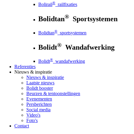
®
Bolirail
railfixaties
®
Bolidtan
Sportsystemen
®
Bolidtan
sportsystemen
®
Bolidt
Wandafwerking
®
Bolidt
wandafwerking
Referenties
Nieuws
& inspiratie
Nieuws
& inspiratie
Laatste nieuws
Bolidt booster
Beurzen & tentoonstellingen
Evenementen
Persberichten
Social media
Video's
Foto's
Contact