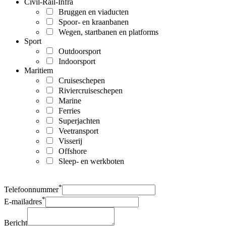
Civil-Rail-Infra
Bruggen en viaducten
Spoor- en kraanbanen
Wegen, startbanen en platforms
Sport
Outdoorsport
Indoorsport
Maritiem
Cruiseschepen
Riviercruiseschepen
Marine
Ferries
Superjachten
Veetransport
Visserij
Offshore
Sleep- en werkboten
*
Telefoonnummer
*
E-mailadres
Bericht