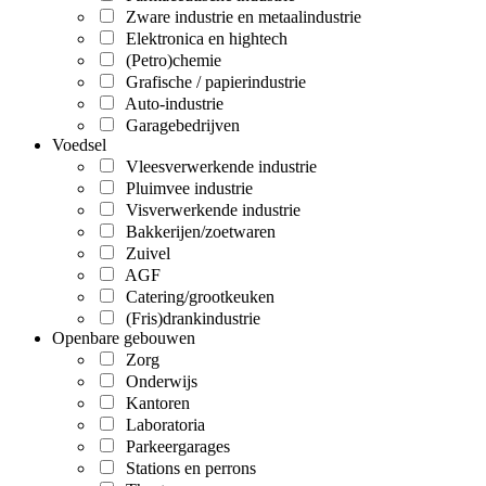
Zware industrie en metaalindustrie
Elektronica en hightech
(Petro)chemie
Grafische / papierindustrie
Auto-industrie
Garagebedrijven
Voedsel
Vleesverwerkende industrie
Pluimvee industrie
Visverwerkende industrie
Bakkerijen/zoetwaren
Zuivel
AGF
Catering/grootkeuken
(Fris)drankindustrie
Openbare gebouwen
Zorg
Onderwijs
Kantoren
Laboratoria
Parkeergarages
Stations en perrons