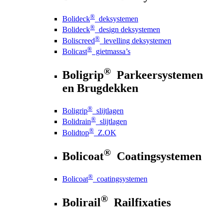
®
Bolideck
deksystemen
®
Bolideck
design deksystemen
®
Boliscreed
levelling deksystemen
®
Bolicast
gietmassa’s
®
Boligrip
Parkeersystemen
en Brugdekken
®
Boligrip
slijtlagen
®
Bolidrain
slijtlagen
®
Bolidtop
Z.OK
®
Bolicoat
Coatingsystemen
®
Bolicoat
coatingsystemen
®
Bolirail
Railfixaties