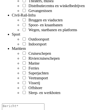
Theaters, musea
Distributiecentra en winkelbedrijven
Gevangenissen
Civil-Rail-Infra
Bruggen en viaducten
Spoor- en kraanbanen
Wegen, startbanen en platforms
Sport
Outdoorsport
Indoorsport
Maritiem
Cruiseschepen
Riviercruiseschepen
Marine
Ferries
Superjachten
Veetransport
Visserij
Offshore
Sleep- en werkboten