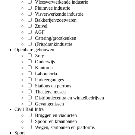
Vleesverwerkende industrie
Pluimvee industrie
Visverwerkende industrie
Bakkerijen/zoetwaren
Zuivel
AGF
Catering/grootkeuken
(Fris)drankindustrie
Openbare gebouwen
Zorg
Onderwijs
Kantoren
Laboratoria
Parkeergarages
Stations en perrons
Theaters, musea
Distributiecentra en winkelbedrijven
Gevangenissen
Civil-Rail-Infra
Bruggen en viaducten
Spoor- en kraanbanen
Wegen, startbanen en platforms
Sport