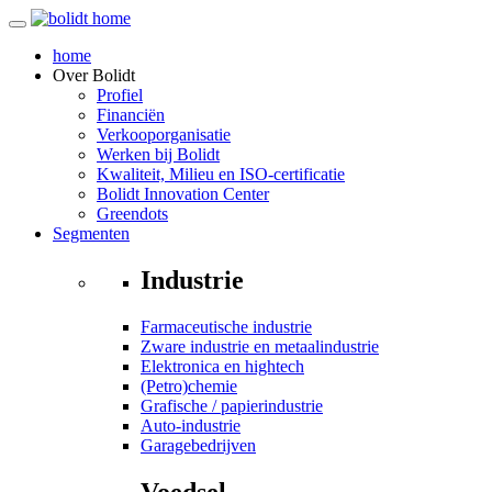
home
Over
Bolidt
Profiel
Financiën
Verkooporganisatie
Werken bij Bolidt
Kwaliteit, Milieu en ISO-certificatie
Bolidt Innovation Center
Greendots
Segmenten
Industrie
Farmaceutische industrie
Zware industrie en metaalindustrie
Elektronica en hightech
(Petro)chemie
Grafische / papierindustrie
Auto-industrie
Garagebedrijven
Voedsel