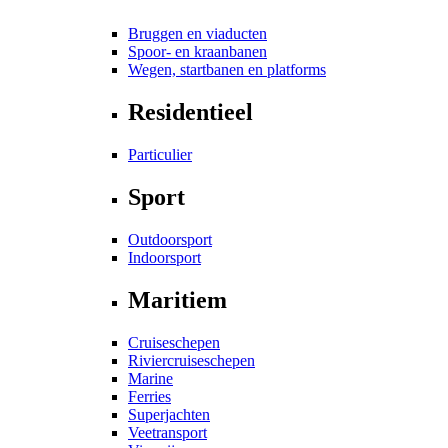
Bruggen en viaducten
Spoor- en kraanbanen
Wegen, startbanen en platforms
Residentieel
Particulier
Sport
Outdoorsport
Indoorsport
Maritiem
Cruiseschepen
Riviercruiseschepen
Marine
Ferries
Superjachten
Veetransport