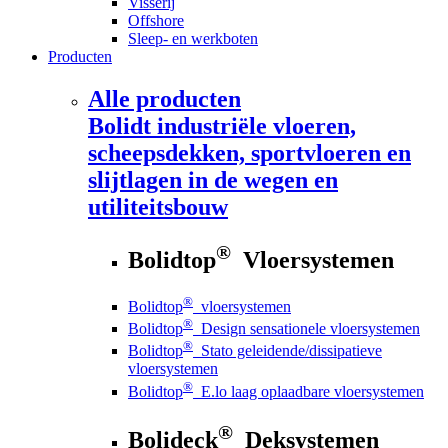
Visserij
Offshore
Sleep- en werkboten
Producten
Alle producten
Bolidt
industriële vloeren,
scheepsdekken, sportvloeren en
slijtlagen in de wegen en
utiliteitsbouw
®
Bolidtop
Vloersystemen
®
Bolidtop
vloersystemen
®
Bolidtop
Design sensationele vloersystemen
®
Bolidtop
Stato geleidende/dissipatieve
vloersystemen
®
Bolidtop
E.lo laag oplaadbare vloersystemen
®
Bolideck
Deksystemen