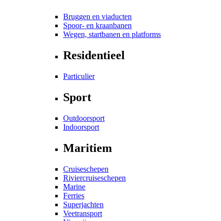
Bruggen en viaducten
Spoor- en kraanbanen
Wegen, startbanen en platforms
Residentieel
Particulier
Sport
Outdoorsport
Indoorsport
Maritiem
Cruiseschepen
Riviercruiseschepen
Marine
Ferries
Superjachten
Veetransport