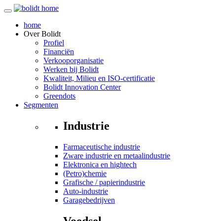
home
Over
Bolidt
Profiel
Financiën
Verkooporganisatie
Werken bij Bolidt
Kwaliteit, Milieu en ISO-certificatie
Bolidt Innovation Center
Greendots
Segmenten
Industrie
Farmaceutische industrie
Zware industrie en metaalindustrie
Elektronica en hightech
(Petro)chemie
Grafische / papierindustrie
Auto-industrie
Garagebedrijven
Voedsel