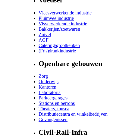
Vleesverwerkende industrie
Pluimvee industrie
Visverwerkende industrie
Bakkerijen/zoetwaren
Zuivel
AGF
Catering/grootkeuken
(Fris)drankindustrie
Openbare gebouwen
Zorg
Onderwijs
Kantoren
Laboratoria
Parkeergarages
Stations en perrons
Theaters, musea
Distributiecentra en winkelbedrijven
Gevangenissen
Civil-Rail-Infra