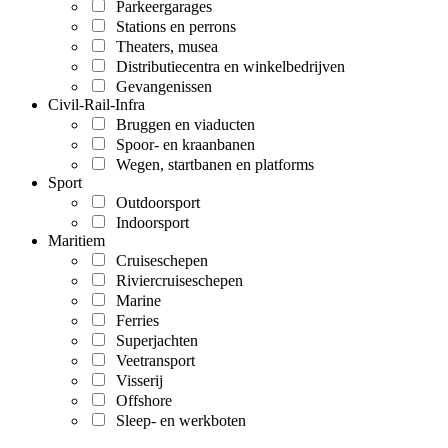
Parkeergarages
Stations en perrons
Theaters, musea
Distributiecentra en winkelbedrijven
Gevangenissen
Civil-Rail-Infra
Bruggen en viaducten
Spoor- en kraanbanen
Wegen, startbanen en platforms
Sport
Outdoorsport
Indoorsport
Maritiem
Cruiseschepen
Riviercruiseschepen
Marine
Ferries
Superjachten
Veetransport
Visserij
Offshore
Sleep- en werkboten