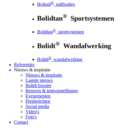
®
Bolirail
railfixaties
®
Bolidtan
Sportsystemen
®
Bolidtan
sportsystemen
®
Bolidt
Wandafwerking
®
Bolidt
wandafwerking
Referenties
Nieuws
& inspiratie
Nieuws
& inspiratie
Laatste nieuws
Bolidt booster
Beurzen & tentoonstellingen
Evenementen
Persberichten
Social media
Video's
Foto's
Contact