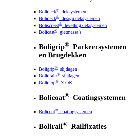
®
Bolideck
deksystemen
®
Bolideck
design deksystemen
®
Boliscreed
levelling deksystemen
®
Bolicast
gietmassa’s
®
Boligrip
Parkeersystemen
en Brugdekken
®
Boligrip
slijtlagen
®
Bolidrain
slijtlagen
®
Bolidtop
Z.OK
®
Bolicoat
Coatingsystemen
®
Bolicoat
coatingsystemen
®
Bolirail
Railfixaties