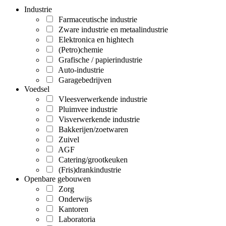
Industrie
Farmaceutische industrie
Zware industrie en metaalindustrie
Elektronica en hightech
(Petro)chemie
Grafische / papierindustrie
Auto-industrie
Garagebedrijven
Voedsel
Vleesverwerkende industrie
Pluimvee industrie
Visverwerkende industrie
Bakkerijen/zoetwaren
Zuivel
AGF
Catering/grootkeuken
(Fris)drankindustrie
Openbare gebouwen
Zorg
Onderwijs
Kantoren
Laboratoria