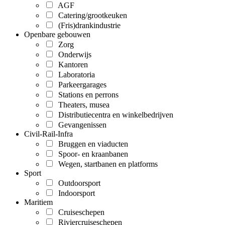
AGF
Catering/grootkeuken
(Fris)drankindustrie
Openbare gebouwen
Zorg
Onderwijs
Kantoren
Laboratoria
Parkeergarages
Stations en perrons
Theaters, musea
Distributiecentra en winkelbedrijven
Gevangenissen
Civil-Rail-Infra
Bruggen en viaducten
Spoor- en kraanbanen
Wegen, startbanen en platforms
Sport
Outdoorsport
Indoorsport
Maritiem
Cruiseschepen
Riviercruiseschepen