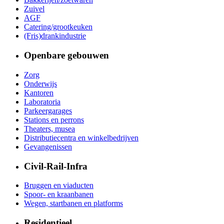
Zuivel
AGF
Catering/grootkeuken
(Fris)drankindustrie
Openbare gebouwen
Zorg
Onderwijs
Kantoren
Laboratoria
Parkeergarages
Stations en perrons
Theaters, musea
Distributiecentra en winkelbedrijven
Gevangenissen
Civil-Rail-Infra
Bruggen en viaducten
Spoor- en kraanbanen
Wegen, startbanen en platforms
Residentieel