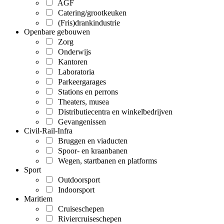
AGF
Catering/grootkeuken
(Fris)drankindustrie
Openbare gebouwen
Zorg
Onderwijs
Kantoren
Laboratoria
Parkeergarages
Stations en perrons
Theaters, musea
Distributiecentra en winkelbedrijven
Gevangenissen
Civil-Rail-Infra
Bruggen en viaducten
Spoor- en kraanbanen
Wegen, startbanen en platforms
Sport
Outdoorsport
Indoorsport
Maritiem
Cruiseschepen
Riviercruiseschepen