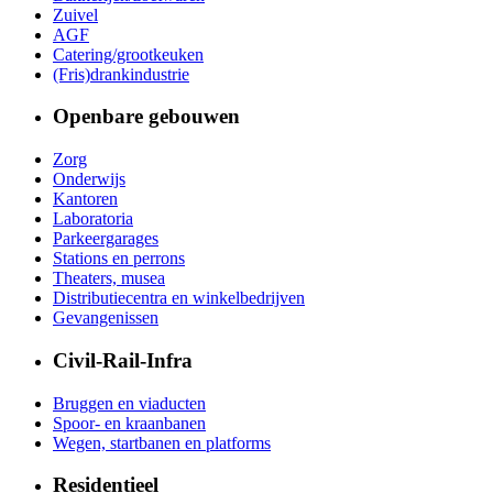
Zuivel
AGF
Catering/grootkeuken
(Fris)drankindustrie
Openbare gebouwen
Zorg
Onderwijs
Kantoren
Laboratoria
Parkeergarages
Stations en perrons
Theaters, musea
Distributiecentra en winkelbedrijven
Gevangenissen
Civil-Rail-Infra
Bruggen en viaducten
Spoor- en kraanbanen
Wegen, startbanen en platforms
Residentieel