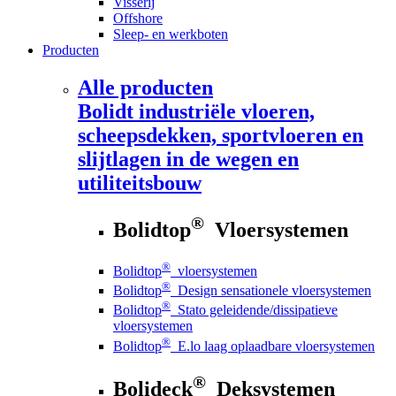
Visserij
Offshore
Sleep- en werkboten
Producten
Alle producten
Bolidt
industriële vloeren,
scheepsdekken, sportvloeren en
slijtlagen in de wegen en
utiliteitsbouw
®
Bolidtop
Vloersystemen
®
Bolidtop
vloersystemen
®
Bolidtop
Design sensationele vloersystemen
®
Bolidtop
Stato geleidende/dissipatieve
vloersystemen
®
Bolidtop
E.lo laag oplaadbare vloersystemen
®
Bolideck
Deksystemen