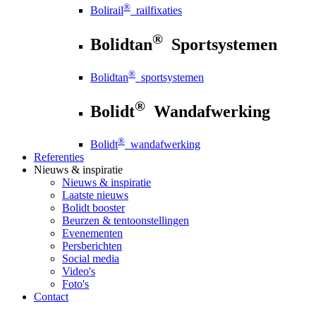
®
Bolirail
railfixaties
®
Bolidtan
Sportsystemen
®
Bolidtan
sportsystemen
®
Bolidt
Wandafwerking
®
Bolidt
wandafwerking
Referenties
Nieuws
& inspiratie
Nieuws
& inspiratie
Laatste nieuws
Bolidt booster
Beurzen & tentoonstellingen
Evenementen
Persberichten
Social media
Video's
Foto's
Contact