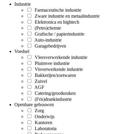
Industrie
Farmaceutische industrie
Zware industrie en metaalindustrie
Elektronica en hightech
(Petro)chemie
Grafische / papierindustrie
Auto-industrie
Garagebedrijven
Voedsel
Vleesverwerkende industrie
Pluimvee industrie
Visverwerkende industrie
Bakkerijen/zoetwaren
Zuivel
AGF
Catering/grootkeuken
(Fris)drankindustrie
Openbare gebouwen
Zorg
Onderwijs
Kantoren
Laboratoria