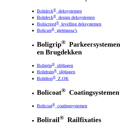
®
Bolideck
deksystemen
®
Bolideck
design deksystemen
®
Boliscreed
levelling deksystemen
®
Bolicast
gietmassa’s
®
Boligrip
Parkeersystemen
en Brugdekken
®
Boligrip
slijtlagen
®
Bolidrain
slijtlagen
®
Bolidtop
Z.OK
®
Bolicoat
Coatingsystemen
®
Bolicoat
coatingsystemen
®
Bolirail
Railfixaties