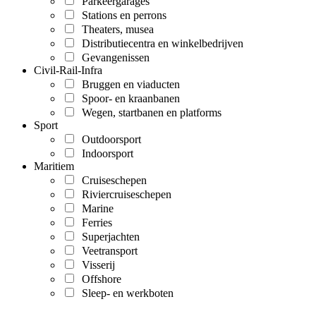
Parkeergarages
Stations en perrons
Theaters, musea
Distributiecentra en winkelbedrijven
Gevangenissen
Civil-Rail-Infra
Bruggen en viaducten
Spoor- en kraanbanen
Wegen, startbanen en platforms
Sport
Outdoorsport
Indoorsport
Maritiem
Cruiseschepen
Riviercruiseschepen
Marine
Ferries
Superjachten
Veetransport
Visserij
Offshore
Sleep- en werkboten