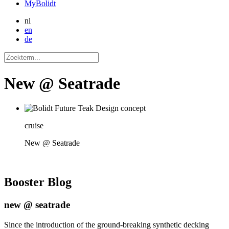
MyBolidt
nl
en
de
New @ Seatrade
cruise
New @ Seatrade
Booster
Blog
new @ seatrade
Since the introduction of the ground-breaking synthetic decking