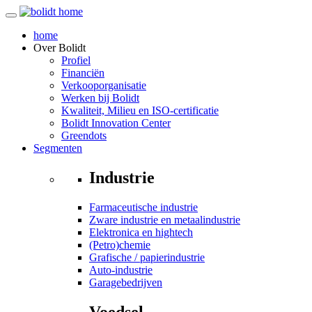
home
Over
Bolidt
Profiel
Financiën
Verkooporganisatie
Werken bij Bolidt
Kwaliteit, Milieu en ISO-certificatie
Bolidt Innovation Center
Greendots
Segmenten
Industrie
Farmaceutische industrie
Zware industrie en metaalindustrie
Elektronica en hightech
(Petro)chemie
Grafische / papierindustrie
Auto-industrie
Garagebedrijven
Voedsel