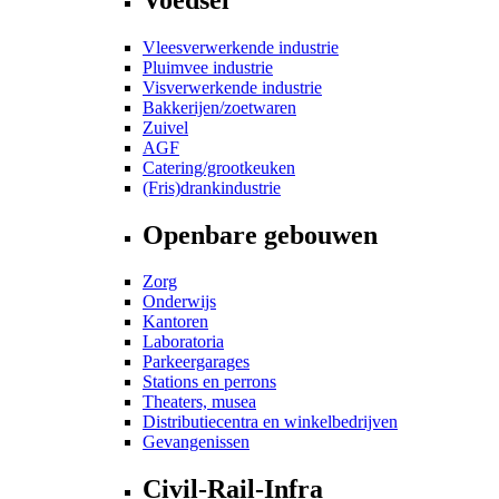
Vleesverwerkende industrie
Pluimvee industrie
Visverwerkende industrie
Bakkerijen/zoetwaren
Zuivel
AGF
Catering/grootkeuken
(Fris)drankindustrie
Openbare gebouwen
Zorg
Onderwijs
Kantoren
Laboratoria
Parkeergarages
Stations en perrons
Theaters, musea
Distributiecentra en winkelbedrijven
Gevangenissen
Civil-Rail-Infra