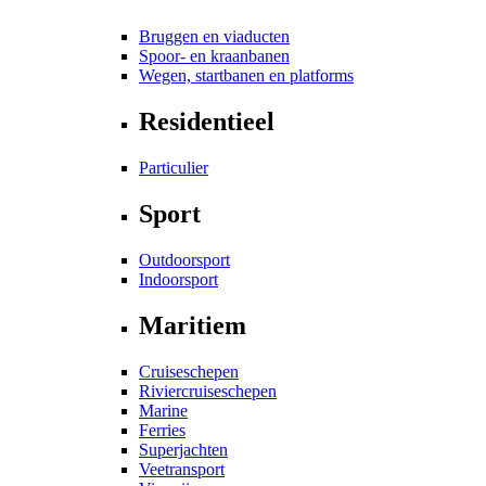
Bruggen en viaducten
Spoor- en kraanbanen
Wegen, startbanen en platforms
Residentieel
Particulier
Sport
Outdoorsport
Indoorsport
Maritiem
Cruiseschepen
Riviercruiseschepen
Marine
Ferries
Superjachten
Veetransport