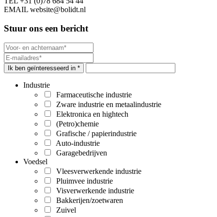
TEL
+31 (0)78 684 54 44
EMAIL
website@bolidt.nl
Stuur ons een bericht
Ik ben geïnteresseerd in *
Industrie
Farmaceutische industrie
Zware industrie en metaalindustrie
Elektronica en hightech
(Petro)chemie
Grafische / papierindustrie
Auto-industrie
Garagebedrijven
Voedsel
Vleesverwerkende industrie
Pluimvee industrie
Visverwerkende industrie
Bakkerijen/zoetwaren
Zuivel