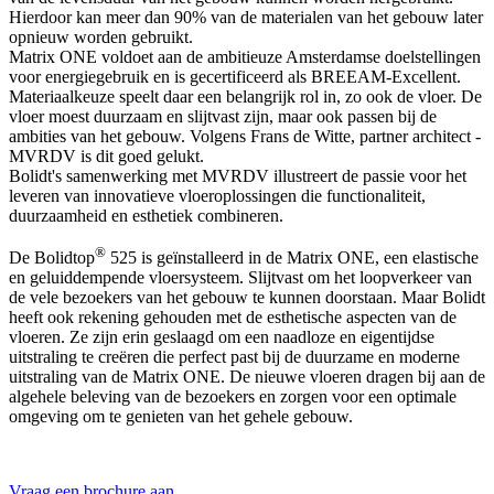
Hierdoor kan meer dan 90% van de materialen van het gebouw later
opnieuw worden gebruikt.
Matrix ONE voldoet aan de ambitieuze Amsterdamse doelstellingen
voor energiegebruik en is gecertificeerd als BREEAM-Excellent.
Materiaalkeuze speelt daar een belangrijk rol in, zo ook de vloer. De
vloer moest duurzaam en slijtvast zijn, maar ook passen bij de
ambities van het gebouw. Volgens Frans de Witte, partner architect -
MVRDV is dit goed gelukt.
Bolidt's samenwerking met MVRDV illustreert de passie voor het
leveren van innovatieve vloeroplossingen die functionaliteit,
duurzaamheid en esthetiek combineren.
®
De Bolidtop
525 is geïnstalleerd in de Matrix ONE, een elastische
en geluiddempende vloersysteem. Slijtvast om het loopverkeer van
de vele bezoekers van het gebouw te kunnen doorstaan. Maar Bolidt
heeft ook rekening gehouden met de esthetische aspecten van de
vloeren. Ze zijn erin geslaagd om een naadloze en eigentijdse
uitstraling te creëren die perfect past bij de duurzame en moderne
uitstraling van de Matrix ONE. De nieuwe vloeren dragen bij aan de
algehele beleving van de bezoekers en zorgen voor een optimale
omgeving om te genieten van het gehele gebouw.
Vraag een brochure aan