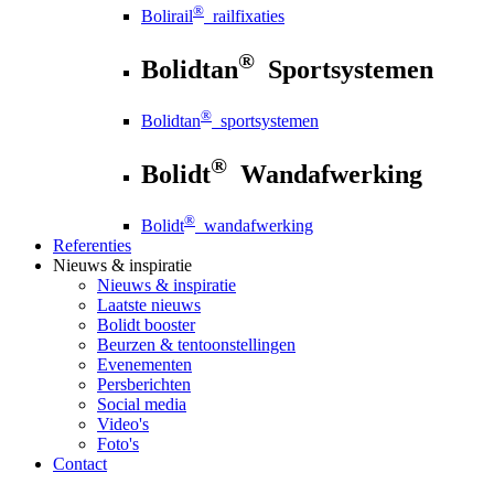
®
Bolirail
railfixaties
®
Bolidtan
Sportsystemen
®
Bolidtan
sportsystemen
®
Bolidt
Wandafwerking
®
Bolidt
wandafwerking
Referenties
Nieuws
& inspiratie
Nieuws
& inspiratie
Laatste nieuws
Bolidt booster
Beurzen & tentoonstellingen
Evenementen
Persberichten
Social media
Video's
Foto's
Contact