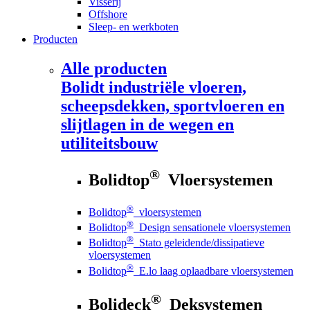
Visserij
Offshore
Sleep- en werkboten
Producten
Alle producten
Bolidt
industriële vloeren,
scheepsdekken, sportvloeren en
slijtlagen in de wegen en
utiliteitsbouw
®
Bolidtop
Vloersystemen
®
Bolidtop
vloersystemen
®
Bolidtop
Design sensationele vloersystemen
®
Bolidtop
Stato geleidende/dissipatieve
vloersystemen
®
Bolidtop
E.lo laag oplaadbare vloersystemen
®
Bolideck
Deksystemen