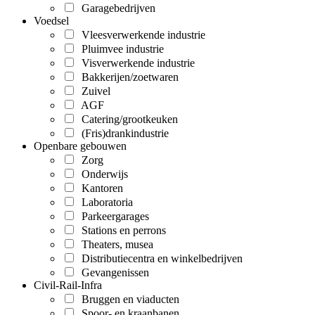
Garagebedrijven
Voedsel
Vleesverwerkende industrie
Pluimvee industrie
Visverwerkende industrie
Bakkerijen/zoetwaren
Zuivel
AGF
Catering/grootkeuken
(Fris)drankindustrie
Openbare gebouwen
Zorg
Onderwijs
Kantoren
Laboratoria
Parkeergarages
Stations en perrons
Theaters, musea
Distributiecentra en winkelbedrijven
Gevangenissen
Civil-Rail-Infra
Bruggen en viaducten
Spoor- en kraanbanen