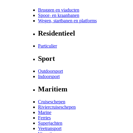
Bruggen en viaducten
Spoor- en kraanbanen
Wegen, startbanen en platforms
Residentieel
Particulier
Sport
Outdoorsport
Indoorsport
Maritiem
Cruiseschepen
Riviercruiseschepen
Marine
Ferries
Superjachten
Veetransport