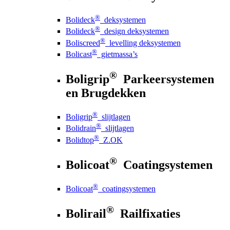
®
Bolideck
deksystemen
®
Bolideck
design deksystemen
®
Boliscreed
levelling deksystemen
®
Bolicast
gietmassa’s
®
Boligrip
Parkeersystemen
en Brugdekken
®
Boligrip
slijtlagen
®
Bolidrain
slijtlagen
®
Bolidtop
Z.OK
®
Bolicoat
Coatingsystemen
®
Bolicoat
coatingsystemen
®
Bolirail
Railfixaties