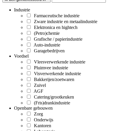
Industrie
Farmaceutische industrie
Zware industrie en metaalindustrie
Elektronica en hightech
(Petro)chemie
Grafische / papierindustrie
Auto-industrie
Garagebedrijven
Voedsel
Vleesverwerkende industrie
Pluimvee industrie
Visverwerkende industrie
Bakkerijen/zoetwaren
Zuivel
AGF
Catering/grootkeuken
(Fris)drankindustrie
Openbare gebouwen
Zorg
Onderwijs
Kantoren