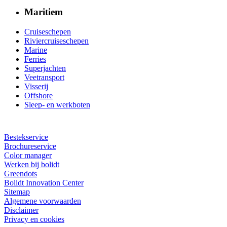
Maritiem
Cruiseschepen
Riviercruiseschepen
Marine
Ferries
Superjachten
Veetransport
Visserij
Offshore
Sleep- en werkboten
Bestekservice
Brochureservice
Color manager
Werken bij bolidt
Greendots
Bolidt Innovation Center
Sitemap
Algemene voorwaarden
Disclaimer
Privacy en cookies