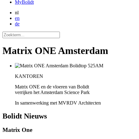
MyBolidt
nl
en
de
Matrix ONE Amsterdam
KANTOREN
Matrix ONE en de vloeren van Bolidt
verrijken het Amsterdam Science Park
In samenwerking met MVRDV Architecten
Bolidt
Nieuws
Matrix One