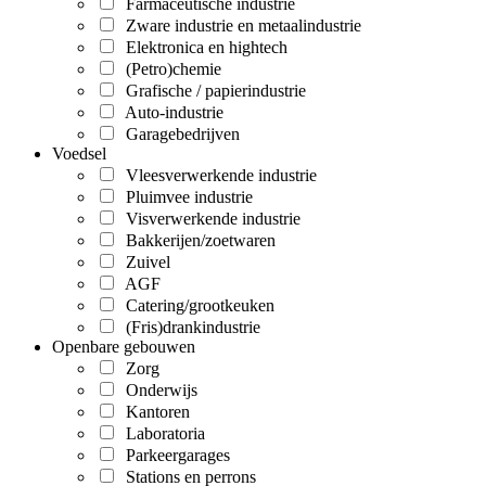
Farmaceutische industrie
Zware industrie en metaalindustrie
Elektronica en hightech
(Petro)chemie
Grafische / papierindustrie
Auto-industrie
Garagebedrijven
Voedsel
Vleesverwerkende industrie
Pluimvee industrie
Visverwerkende industrie
Bakkerijen/zoetwaren
Zuivel
AGF
Catering/grootkeuken
(Fris)drankindustrie
Openbare gebouwen
Zorg
Onderwijs
Kantoren
Laboratoria
Parkeergarages
Stations en perrons