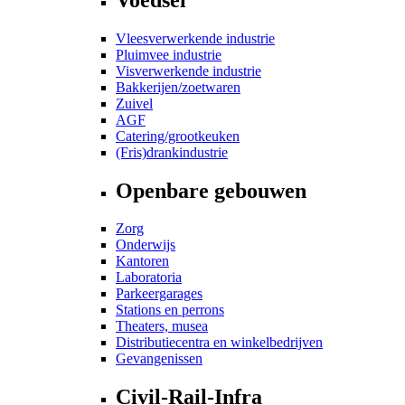
Vleesverwerkende industrie
Pluimvee industrie
Visverwerkende industrie
Bakkerijen/zoetwaren
Zuivel
AGF
Catering/grootkeuken
(Fris)drankindustrie
Openbare gebouwen
Zorg
Onderwijs
Kantoren
Laboratoria
Parkeergarages
Stations en perrons
Theaters, musea
Distributiecentra en winkelbedrijven
Gevangenissen
Civil-Rail-Infra