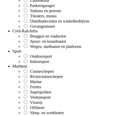
Laboratoria
Parkeergarages
Stations en perrons
Theaters, musea
Distributiecentra en winkelbedrijven
Gevangenissen
Civil-Rail-Infra
Bruggen en viaducten
Spoor- en kraanbanen
Wegen, startbanen en platforms
Sport
Outdoorsport
Indoorsport
Maritiem
Cruiseschepen
Riviercruiseschepen
Marine
Ferries
Superjachten
Veetransport
Visserij
Offshore
Sleep- en werkboten