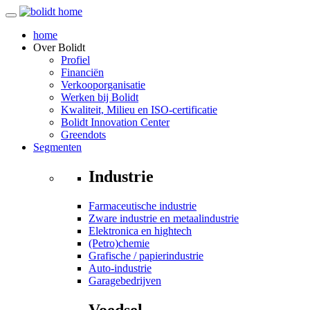
home
Over
Bolidt
Profiel
Financiën
Verkooporganisatie
Werken bij Bolidt
Kwaliteit, Milieu en ISO-certificatie
Bolidt Innovation Center
Greendots
Segmenten
Industrie
Farmaceutische industrie
Zware industrie en metaalindustrie
Elektronica en hightech
(Petro)chemie
Grafische / papierindustrie
Auto-industrie
Garagebedrijven
Voedsel