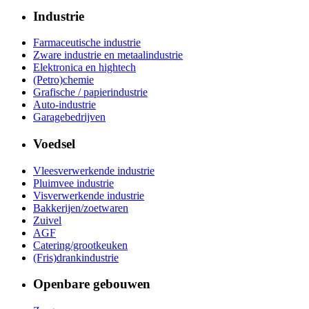
Industrie
Farmaceutische industrie
Zware industrie en metaalindustrie
Elektronica en hightech
(Petro)chemie
Grafische / papierindustrie
Auto-industrie
Garagebedrijven
Voedsel
Vleesverwerkende industrie
Pluimvee industrie
Visverwerkende industrie
Bakkerijen/zoetwaren
Zuivel
AGF
Catering/grootkeuken
(Fris)drankindustrie
Openbare gebouwen