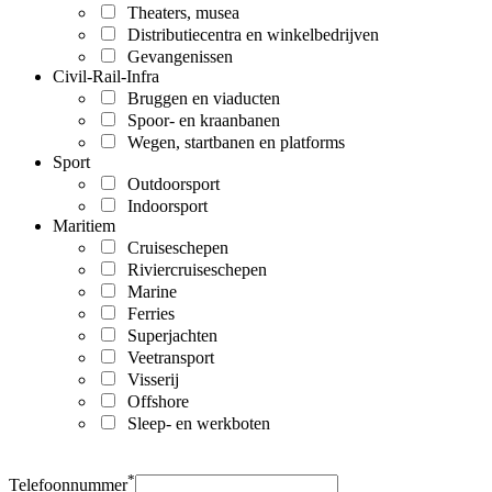
Theaters, musea
Distributiecentra en winkelbedrijven
Gevangenissen
Civil-Rail-Infra
Bruggen en viaducten
Spoor- en kraanbanen
Wegen, startbanen en platforms
Sport
Outdoorsport
Indoorsport
Maritiem
Cruiseschepen
Riviercruiseschepen
Marine
Ferries
Superjachten
Veetransport
Visserij
Offshore
Sleep- en werkboten
*
Telefoonnummer