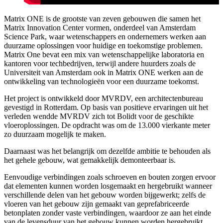
Matrix ONE is de grootste van zeven gebouwen die samen het
Matrix Innovation Center vormen, onderdeel van Amsterdam
Science Park, waar wetenschappers en ondernemers werken aan
duurzame oplossingen voor huidige en toekomstige problemen.
Matrix One bevat een mix van wetenschappelijke laboratoria en
kantoren voor techbedrijven, terwijl andere huurders zoals de
Universiteit van Amsterdam ook in Matrix ONE werken aan de
ontwikkeling van technologieën voor een duurzame toekomst.
Het project is ontwikkeld door MVRDV, een architectenbureau
gevestigd in Rotterdam. Op basis van positieve ervaringen uit het
verleden wendde MVRDV zich tot Bolidt voor de geschikte
vloeroplossingen. De opdracht was om de 13.000 vierkante meter
zo duurzaam mogelijk te maken.
Daarnaast was het belangrijk om dezelfde ambitie te behouden als
het gehele gebouw, wat gemakkelijk demonteerbaar is.
Eenvoudige verbindingen zoals schroeven en bouten zorgen ervoor
dat elementen kunnen worden losgemaakt en hergebruikt wanneer
verschillende delen van het gebouw worden bijgewerkt; zelfs de
vloeren van het gebouw zijn gemaakt van geprefabriceerde
betonplaten zonder vaste verbindingen, waardoor ze aan het einde
van de levensduur van het gebouw kunnen worden hergebruikt.