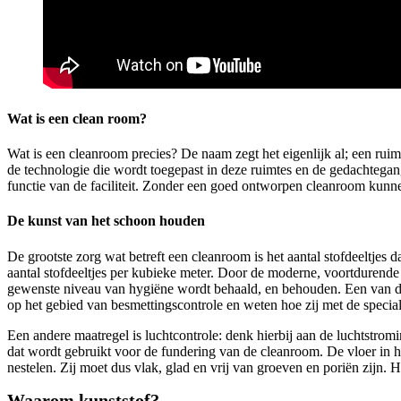
Wat is een clean room?
Wat is een cleanroom precies? De naam zegt het eigenlijk al; een ru
de technologie die wordt toegepast in deze ruimtes en de gedachtegang
functie van de faciliteit. Zonder een goed ontworpen cleanroom kunne
De kunst van het schoon houden
De grootste zorg wat betreft een cleanroom is het aantal stofdeeltjes 
aantal stofdeeltjes per kubieke meter. Door de moderne, voortdurende
gewenste niveau van hygiëne wordt behaald, en behouden. Een van di
op het gebied van besmettingscontrole en weten hoe zij met de special
Een andere maatregel is luchtcontrole: denk hierbij aan de luchtstromin
dat wordt gebruikt voor de fundering van de cleanroom. De vloer in he
nestelen. Zij moet dus vlak, glad en vrij van groeven en poriën zijn.
Waarom kunststof?