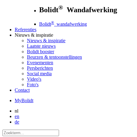
®
Bolidt
Wandafwerking
®
Bolidt
wandafwerking
Referenties
Nieuws
& inspiratie
Nieuws
& inspiratie
Laatste nieuws
Bolidt booster
Beurzen & tentoonstellingen
Evenementen
Persberichten
Social media
Video's
Foto's
Contact
MyBolidt
nl
en
de