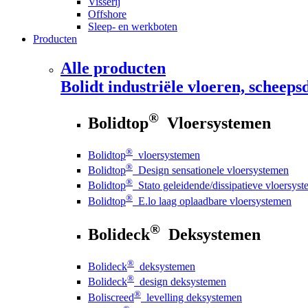
Visserij
Offshore
Sleep- en werkboten
Producten
Alle producten
Bolidt
industriële vloeren, scheepsd
®
Bolidtop
Vloersystemen
®
Bolidtop
vloersystemen
®
Bolidtop
Design sensationele vloersystemen
®
Bolidtop
Stato geleidende/dissipatieve vloersys
®
Bolidtop
E.lo laag oplaadbare vloersystemen
®
Bolideck
Deksystemen
®
Bolideck
deksystemen
®
Bolideck
design deksystemen
®
Boliscreed
levelling deksystemen