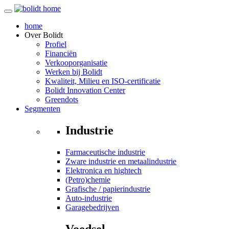
home
Over
Bolidt
Profiel
Financiën
Verkooporganisatie
Werken bij Bolidt
Kwaliteit, Milieu en ISO-certificatie
Bolidt Innovation Center
Greendots
Segmenten
Industrie
Farmaceutische industrie
Zware industrie en metaalindustrie
Elektronica en hightech
(Petro)chemie
Grafische / papierindustrie
Auto-industrie
Garagebedrijven
Voedsel