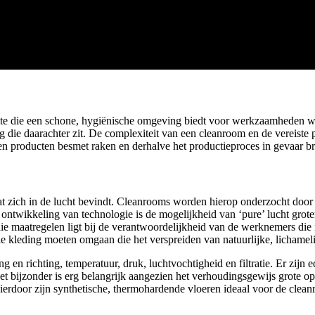
imte die een schone, hygiënische omgeving biedt voor werkzaamheden waa
 die daarachter zit. De complexiteit van een cleanroom en de vereiste 
n producten besmet raken en derhalve het productieproces in gevaar br
dat zich in de lucht bevindt. Cleanrooms worden hierop onderzocht door 
 ontwikkeling van technologie is de mogelijkheid van ‘pure’ lucht grote
e maatregelen ligt bij de verantwoordelijkheid van de werknemers die 
e kleding moeten omgaan die het verspreiden van natuurlijke, lichameli
g en richting, temperatuur, druk, luchtvochtigheid en filtratie. Er zijn
t bijzonder is erg belangrijk aangezien het verhoudingsgewijs grote op
 Hierdoor zijn synthetische, thermohardende vloeren ideaal voor de clea