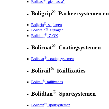
®
Bolicast
gietmassa’s
®
Boligrip
Parkeersystemen en
®
Boligrip
slijtlagen
®
Bolidrain
slijtlagen
®
Bolidtop
Z.OK
®
Bolicoat
Coatingsystemen
®
Bolicoat
coatingsystemen
®
Bolirail
Railfixaties
®
Bolirail
railfixaties
®
Bolidtan
Sportsystemen
®
Bolidtan
sportsystemen