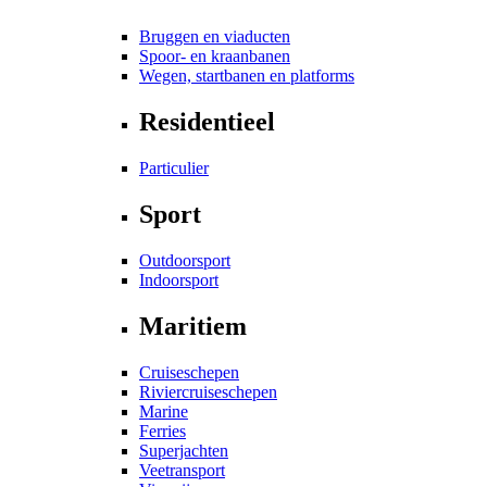
Bruggen en viaducten
Spoor- en kraanbanen
Wegen, startbanen en platforms
Residentieel
Particulier
Sport
Outdoorsport
Indoorsport
Maritiem
Cruiseschepen
Riviercruiseschepen
Marine
Ferries
Superjachten
Veetransport