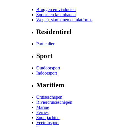
Bruggen en viaducten
Spoor- en kraanbanen
Wegen, startbanen en platforms
Residentieel
Particulier
Sport
Outdoorsport
Indoorsport
Maritiem
Cruiseschepen
Riviercruiseschepen
Marine
Ferries
Superjachten
Veetransport