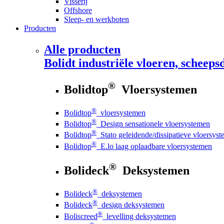
Visserij
Offshore
Sleep- en werkboten
Producten
Alle producten
Bolidt
industriële vloeren, scheepsd
®
Bolidtop
Vloersystemen
®
Bolidtop
vloersystemen
®
Bolidtop
Design sensationele vloersystemen
®
Bolidtop
Stato geleidende/dissipatieve vloersys
®
Bolidtop
E.lo laag oplaadbare vloersystemen
®
Bolideck
Deksystemen
®
Bolideck
deksystemen
®
Bolideck
design deksystemen
®
Boliscreed
levelling deksystemen