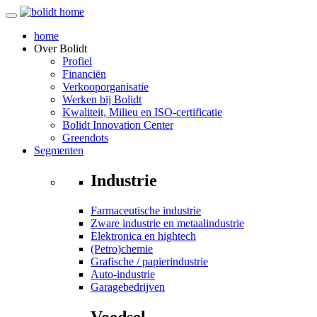
home
Over
Bolidt
Profiel
Financiën
Verkooporganisatie
Werken bij Bolidt
Kwaliteit, Milieu en ISO-certificatie
Bolidt Innovation Center
Greendots
Segmenten
Industrie
Farmaceutische industrie
Zware industrie en metaalindustrie
Elektronica en hightech
(Petro)chemie
Grafische / papierindustrie
Auto-industrie
Garagebedrijven
Voedsel