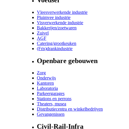
Vleesverwerkende industrie
Pluimvee industrie
Visverwerkende industrie
Bakkerijen/zoetwaren
Zuivel
AGF
Catering/grootkeuken
(Fris)drankindustrie
Openbare gebouwen
Zorg
Onderwijs
Kantoren
Laboratoria
Parkeergarages
Stations en perrons
Theaters, musea
Distributiecentra en winkelbedrijven
Gevangenissen
Civil-Rail-Infra