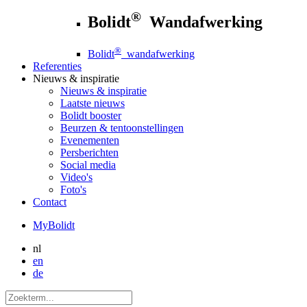
®
Bolidt
Wandafwerking
®
Bolidt
wandafwerking
Referenties
Nieuws
& inspiratie
Nieuws
& inspiratie
Laatste nieuws
Bolidt booster
Beurzen & tentoonstellingen
Evenementen
Persberichten
Social media
Video's
Foto's
Contact
MyBolidt
nl
en
de