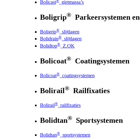
®
Bolicast
gietmassa’s
®
Boligrip
Parkeersystemen en
®
Boligrip
slijtlagen
®
Bolidrain
slijtlagen
®
Bolidtop
Z.OK
®
Bolicoat
Coatingsystemen
®
Bolicoat
coatingsystemen
®
Bolirail
Railfixaties
®
Bolirail
railfixaties
®
Bolidtan
Sportsystemen
®
Bolidtan
sportsystemen