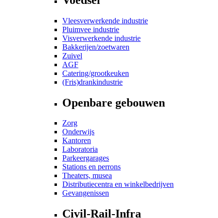
Vleesverwerkende industrie
Pluimvee industrie
Visverwerkende industrie
Bakkerijen/zoetwaren
Zuivel
AGF
Catering/grootkeuken
(Fris)drankindustrie
Openbare gebouwen
Zorg
Onderwijs
Kantoren
Laboratoria
Parkeergarages
Stations en perrons
Theaters, musea
Distributiecentra en winkelbedrijven
Gevangenissen
Civil-Rail-Infra