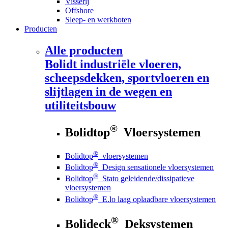
Visserij
Offshore
Sleep- en werkboten
Producten
Alle producten
Bolidt
industriële vloeren,
scheepsdekken, sportvloeren en
slijtlagen in de wegen en
utiliteitsbouw
®
Bolidtop
Vloersystemen
®
Bolidtop
vloersystemen
®
Bolidtop
Design sensationele vloersystemen
®
Bolidtop
Stato geleidende/dissipatieve
vloersystemen
®
Bolidtop
E.lo laag oplaadbare vloersystemen
®
Bolideck
Deksystemen