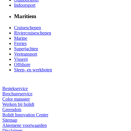
Indoorsport
Maritiem
Cruiseschepen
Riviercruiseschepen
Marine
Ferries
Superjachten
Veetransport
Visserij
Offshore
Sleep- en werkboten
Bestekservice
Brochureservice
Color manager
Werken bij bolidt
Greendots
Bolidt Innovation Center
Sitemap
Algemene voorwaarden
Disclaimer