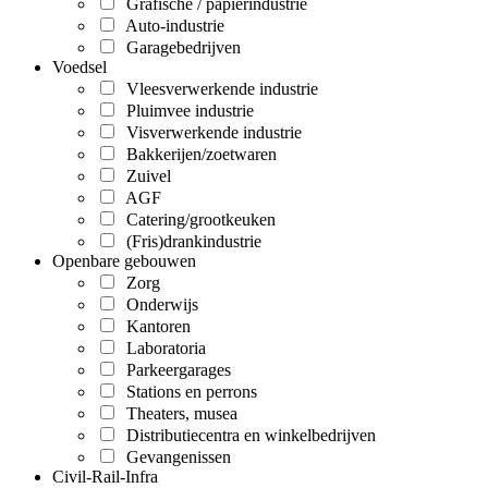
Grafische / papierindustrie
Auto-industrie
Garagebedrijven
Voedsel
Vleesverwerkende industrie
Pluimvee industrie
Visverwerkende industrie
Bakkerijen/zoetwaren
Zuivel
AGF
Catering/grootkeuken
(Fris)drankindustrie
Openbare gebouwen
Zorg
Onderwijs
Kantoren
Laboratoria
Parkeergarages
Stations en perrons
Theaters, musea
Distributiecentra en winkelbedrijven
Gevangenissen
Civil-Rail-Infra