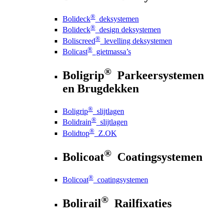
®
Bolideck
deksystemen
®
Bolideck
design deksystemen
®
Boliscreed
levelling deksystemen
®
Bolicast
gietmassa’s
®
Boligrip
Parkeersystemen
en Brugdekken
®
Boligrip
slijtlagen
®
Bolidrain
slijtlagen
®
Bolidtop
Z.OK
®
Bolicoat
Coatingsystemen
®
Bolicoat
coatingsystemen
®
Bolirail
Railfixaties