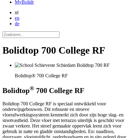
MyBolidt
nl
en
de
Bolidtop 700 College RF
Bolidtop® 700 College RF
®
Bolidtop
700 College RF
Bolidtop 700 College RF is speciaal ontwikkeld voor
onderwijsgebouwen. Dit robuuste en stroeve
vloerafwerkingssysteem kenmerkt zich door zijn hoge slag- en
stootvastheid. Deze vloer met terrazzo uiterlijk is geschikt voor
zwaar verkeer. Het stroef gemaakte oppervlak leent zich voor
gebruik in natte en gladde omstandigheden. En: naadloos,
duurzaam, vloeistofdicht, onderhoudsarm en in situ gelegd door