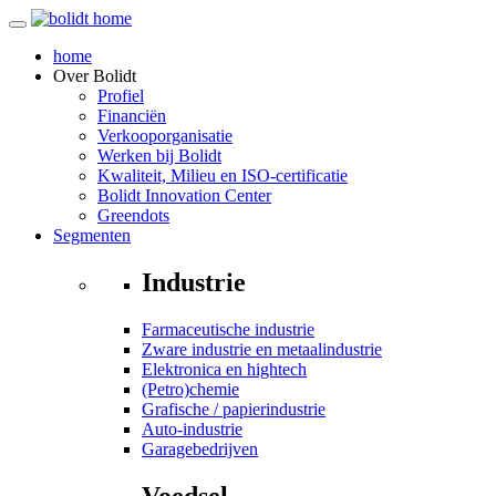
home
Over
Bolidt
Profiel
Financiën
Verkooporganisatie
Werken bij Bolidt
Kwaliteit, Milieu en ISO-certificatie
Bolidt Innovation Center
Greendots
Segmenten
Industrie
Farmaceutische industrie
Zware industrie en metaalindustrie
Elektronica en hightech
(Petro)chemie
Grafische / papierindustrie
Auto-industrie
Garagebedrijven
Voedsel