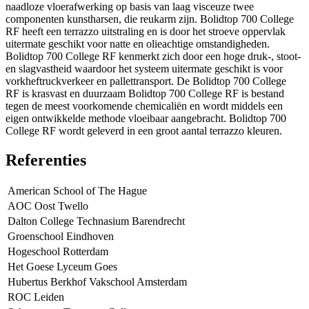
naadloze vloerafwerking op basis van laag visceuze twee
componenten kunstharsen, die reukarm zijn. Bolidtop 700 College
RF heeft een terrazzo uitstraling en is door het stroeve oppervlak
uitermate geschikt voor natte en olieachtige omstandigheden.
Bolidtop 700 College RF kenmerkt zich door een hoge druk-, stoot-
en slagvastheid waardoor het systeem uitermate geschikt is voor
vorkheftruckverkeer en pallettransport. De Bolidtop 700 College
RF is krasvast en duurzaam Bolidtop 700 College RF is bestand
tegen de meest voorkomende chemicaliën en wordt middels een
eigen ontwikkelde methode vloeibaar aangebracht. Bolidtop 700
College RF wordt geleverd in een groot aantal terrazzo kleuren.
Referenties
American School of The Hague
AOC Oost Twello
Dalton College Technasium Barendrecht
Groenschool Eindhoven
Hogeschool Rotterdam
Het Goese Lyceum Goes
Hubertus Berkhof Vakschool Amsterdam
ROC Leiden