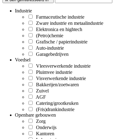
Industrie
Farmaceutische industrie
Zware industrie en metaalindustrie
Elektronica en hightech
(Petro)chemie
Grafische / papierindustrie
Auto-industrie
Garagebedrijven
Voedsel
Vleesverwerkende industrie
Pluimvee industrie
Visverwerkende industrie
Bakkerijen/zoetwaren
Zuivel
AGF
Catering/grootkeuken
(Fris)drankindustrie
Openbare gebouwen
Zorg
Onderwijs
Kantoren