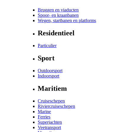
Bruggen en viaducten
Spoor- en kraanbanen
Wegen, startbanen en platforms
Residentieel
Particulier
Sport
Outdoorsport
Indoorsport
Maritiem
Cruiseschepen
Riviercruiseschepen
Marine
Ferries
Superjachten
Veetransport