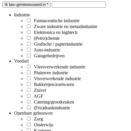
Ik ben geïnteresseerd in *
Industrie
Farmaceutische industrie
Zware industrie en metaalindustrie
Elektronica en hightech
(Petro)chemie
Grafische / papierindustrie
Auto-industrie
Garagebedrijven
Voedsel
Vleesverwerkende industrie
Pluimvee industrie
Visverwerkende industrie
Bakkerijen/zoetwaren
Zuivel
AGF
Catering/grootkeuken
(Fris)drankindustrie
Openbare gebouwen
Zorg
Onderwijs
Kantoren