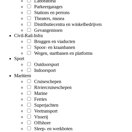
Laboratoria
Parkeergarages
Stations en perrons
Theaters, musea
Distributiecentra en winkelbedrijven
Gevangenissen
Civil-Rail-Infra
Bruggen en viaducten
Spoor- en kraanbanen
Wegen, startbanen en platforms
Sport
Outdoorsport
Indoorsport
Maritiem
Cruiseschepen
Riviercruiseschepen
Marine
Ferries
Superjachten
Veetransport
Visserij
Offshore
Sleep- en werkboten