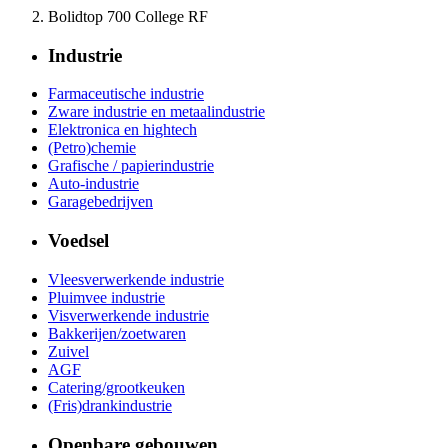
Bolidtop 700 College RF
Industrie
Farmaceutische industrie
Zware industrie en metaalindustrie
Elektronica en hightech
(Petro)chemie
Grafische / papierindustrie
Auto-industrie
Garagebedrijven
Voedsel
Vleesverwerkende industrie
Pluimvee industrie
Visverwerkende industrie
Bakkerijen/zoetwaren
Zuivel
AGF
Catering/grootkeuken
(Fris)drankindustrie
Openbare gebouwen