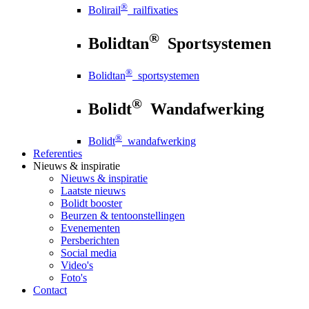
®
Bolirail
railfixaties
®
Bolidtan
Sportsystemen
®
Bolidtan
sportsystemen
®
Bolidt
Wandafwerking
®
Bolidt
wandafwerking
Referenties
Nieuws
& inspiratie
Nieuws
& inspiratie
Laatste nieuws
Bolidt booster
Beurzen & tentoonstellingen
Evenementen
Persberichten
Social media
Video's
Foto's
Contact