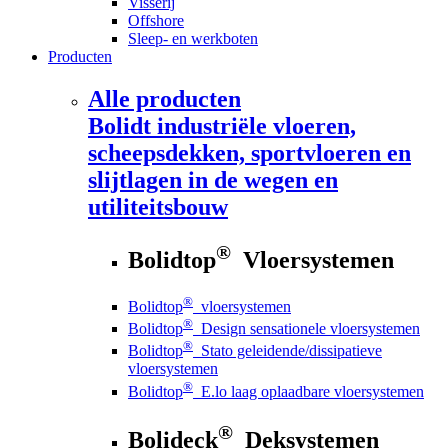
Visserij
Offshore
Sleep- en werkboten
Producten
Alle producten
Bolidt
industriële vloeren,
scheepsdekken, sportvloeren en
slijtlagen in de wegen en
utiliteitsbouw
®
Bolidtop
Vloersystemen
®
Bolidtop
vloersystemen
®
Bolidtop
Design sensationele vloersystemen
®
Bolidtop
Stato geleidende/dissipatieve
vloersystemen
®
Bolidtop
E.lo laag oplaadbare vloersystemen
®
Bolideck
Deksystemen