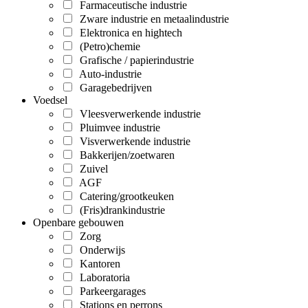
Farmaceutische industrie
Zware industrie en metaalindustrie
Elektronica en hightech
(Petro)chemie
Grafische / papierindustrie
Auto-industrie
Garagebedrijven
Voedsel
Vleesverwerkende industrie
Pluimvee industrie
Visverwerkende industrie
Bakkerijen/zoetwaren
Zuivel
AGF
Catering/grootkeuken
(Fris)drankindustrie
Openbare gebouwen
Zorg
Onderwijs
Kantoren
Laboratoria
Parkeergarages
Stations en perrons