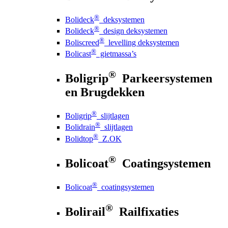
®
Bolideck
deksystemen
®
Bolideck
design deksystemen
®
Boliscreed
levelling deksystemen
®
Bolicast
gietmassa’s
®
Boligrip
Parkeersystemen
en Brugdekken
®
Boligrip
slijtlagen
®
Bolidrain
slijtlagen
®
Bolidtop
Z.OK
®
Bolicoat
Coatingsystemen
®
Bolicoat
coatingsystemen
®
Bolirail
Railfixaties