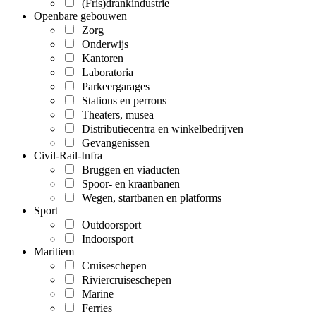
(Fris)drankindustrie
Openbare gebouwen
Zorg
Onderwijs
Kantoren
Laboratoria
Parkeergarages
Stations en perrons
Theaters, musea
Distributiecentra en winkelbedrijven
Gevangenissen
Civil-Rail-Infra
Bruggen en viaducten
Spoor- en kraanbanen
Wegen, startbanen en platforms
Sport
Outdoorsport
Indoorsport
Maritiem
Cruiseschepen
Riviercruiseschepen
Marine
Ferries