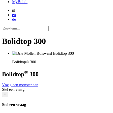
MyBolidt
nl
en
de
Bolidtop 300
Bolidtop® 300
®
Bolidtop
300
Vraag een monster aan
Stel een vraag
×
Stel een vraag