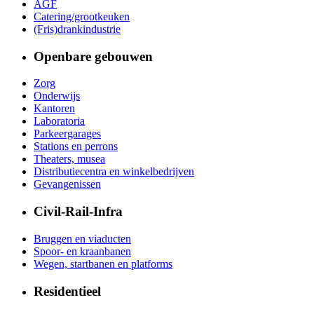
AGF
Catering/grootkeuken
(Fris)drankindustrie
Openbare gebouwen
Zorg
Onderwijs
Kantoren
Laboratoria
Parkeergarages
Stations en perrons
Theaters, musea
Distributiecentra en winkelbedrijven
Gevangenissen
Civil-Rail-Infra
Bruggen en viaducten
Spoor- en kraanbanen
Wegen, startbanen en platforms
Residentieel