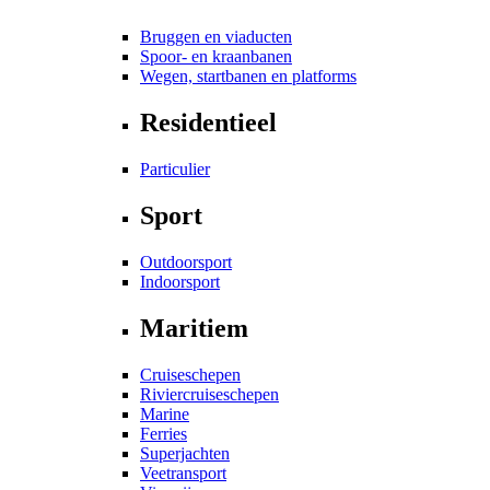
Bruggen en viaducten
Spoor- en kraanbanen
Wegen, startbanen en platforms
Residentieel
Particulier
Sport
Outdoorsport
Indoorsport
Maritiem
Cruiseschepen
Riviercruiseschepen
Marine
Ferries
Superjachten
Veetransport