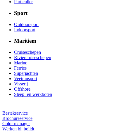
Particulier
Sport
Outdoorsport
Indoorsport
Maritiem
Cruiseschepen
Riviercruiseschepen
Marine
Ferries
Superjachten
Veetransport
Visserij
Offshore
Sleep- en werkboten
Bestekservice
Brochureservice
Color manager
Werken bij bolidt