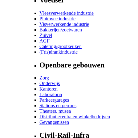
Vleesverwerkende industrie
Pluimvee industrie
Visverwerkende industrie
Bakkerijen/zoetwaren
Zuivel
AGF
Catering/grootkeuken
(Fris)drankindustrie
Openbare gebouwen
Zorg
Onderwijs
Kantoren
Laboratoria
Parkeergarages
Stations en perrons
Theaters, musea
Distributiecentra en winkelbedrijven
Gevangenissen
Civil-Rail-Infra