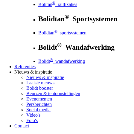
®
Bolirail
railfixaties
®
Bolidtan
Sportsystemen
®
Bolidtan
sportsystemen
®
Bolidt
Wandafwerking
®
Bolidt
wandafwerking
Referenties
Nieuws
& inspiratie
Nieuws
& inspiratie
Laatste nieuws
Bolidt booster
Beurzen & tentoonstellingen
Evenementen
Persberichten
Social media
Video's
Foto's
Contact