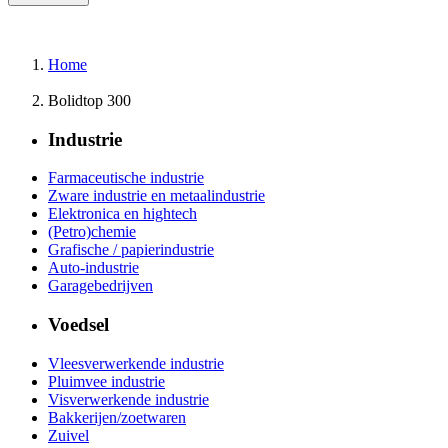
Home
Bolidtop 300
Industrie
Farmaceutische industrie
Zware industrie en metaalindustrie
Elektronica en hightech
(Petro)chemie
Grafische / papierindustrie
Auto-industrie
Garagebedrijven
Voedsel
Vleesverwerkende industrie
Pluimvee industrie
Visverwerkende industrie
Bakkerijen/zoetwaren
Zuivel