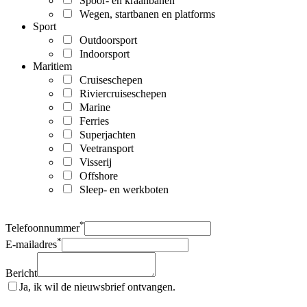
Spoor- en kraanbanen
Wegen, startbanen en platforms
Sport
Outdoorsport
Indoorsport
Maritiem
Cruiseschepen
Riviercruiseschepen
Marine
Ferries
Superjachten
Veetransport
Visserij
Offshore
Sleep- en werkboten
*
Telefoonnummer
*
E-mailadres
Bericht
Ja, ik wil de nieuwsbrief ontvangen.