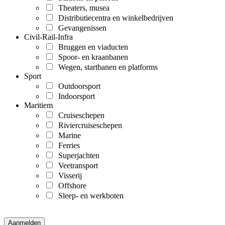
Theaters, musea
Distributiecentra en winkelbedrijven
Gevangenissen
Civil-Rail-Infra
Bruggen en viaducten
Spoor- en kraanbanen
Wegen, startbanen en platforms
Sport
Outdoorsport
Indoorsport
Maritiem
Cruiseschepen
Riviercruiseschepen
Marine
Ferries
Superjachten
Veetransport
Visserij
Offshore
Sleep- en werkboten