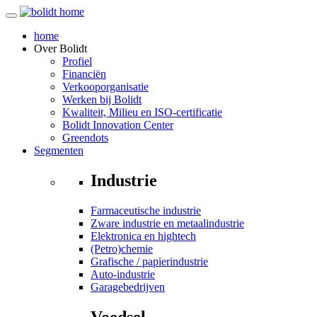
home
Over
Bolidt
Profiel
Financiën
Verkooporganisatie
Werken bij Bolidt
Kwaliteit, Milieu en ISO-certificatie
Bolidt Innovation Center
Greendots
Segmenten
Industrie
Farmaceutische industrie
Zware industrie en metaalindustrie
Elektronica en hightech
(Petro)chemie
Grafische / papierindustrie
Auto-industrie
Garagebedrijven
Voedsel