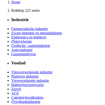
Home
Bolidtop 225 series
Industrie
Farmaceutische industrie
Zware industrie en metaalindustrie
Elektronica en hightech
(Petro)chemie
Grafische / papierindustrie
Auto-industrie
Garagebedrijven
Voedsel
Vleesverwerkende industrie
Pluimvee industrie
Visverwerkende industrie
Bakkerijen/zoetwaren
Zuivel
AGF
Catering/grootkeuken
(Fris)drankindustrie