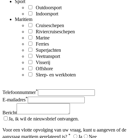
Sport
Outdoorsport
Indoorsport
Maritiem
Cruiseschepen
Riviercruiseschepen
Marine
Ferries
Superjachten
Veetransport
Visserij
Offshore
Sleep- en werkboten
*
Telefoonnummer
*
E-mailadres
Bericht
Ja, ik wil de nieuwsbrief ontvangen.
Voor een vlotte opvolging van uw vraag, kunt u aangeven of de
*
aanvraag maritiem gerelateerd is?
Ja
Nee