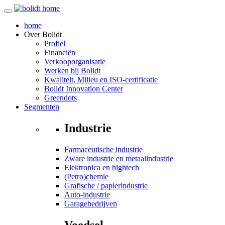
home
Over
Bolidt
Profiel
Financiën
Verkooporganisatie
Werken bij Bolidt
Kwaliteit, Milieu en ISO-certificatie
Bolidt Innovation Center
Greendots
Segmenten
Industrie
Farmaceutische industrie
Zware industrie en metaalindustrie
Elektronica en hightech
(Petro)chemie
Grafische / papierindustrie
Auto-industrie
Garagebedrijven
Voedsel