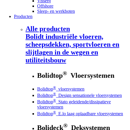
Visserij
Offshore
Sleep- en werkboten
Producten
Alle producten
Bolidt
industriële vloeren,
scheepsdekken, sportvloeren en
slijtlagen in de wegen en
utiliteitsbouw
®
Bolidtop
Vloersystemen
®
Bolidtop
vloersystemen
®
Bolidtop
Design sensationele vloersystemen
®
Bolidtop
Stato geleidende/dissipatieve
vloersystemen
®
Bolidtop
E.lo laag oplaadbare vloersystemen
®
Bolideck
Deksystemen