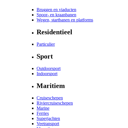
Bruggen en viaducten
Spoor- en kraanbanen
Wegen, startbanen en platforms
Residentieel
Particulier
Sport
Outdoorsport
Indoorsport
Maritiem
Cruiseschepen
Riviercruiseschepen
Marine
Ferries
Superjachten
Veetransport