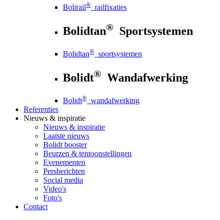
®
Bolirail
railfixaties
®
Bolidtan
Sportsystemen
®
Bolidtan
sportsystemen
®
Bolidt
Wandafwerking
®
Bolidt
wandafwerking
Referenties
Nieuws
& inspiratie
Nieuws
& inspiratie
Laatste nieuws
Bolidt booster
Beurzen & tentoonstellingen
Evenementen
Persberichten
Social media
Video's
Foto's
Contact