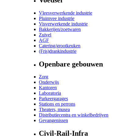
Vleesverwerkende industrie
Pluimvee industrie
Visverwerkende industrie
Bakkerijen/zoetwaren
Zuivel
AGF
Catering/grootkeuken
(Fris)drankindustrie
Openbare gebouwen
Zorg
Onderwijs
Kantoren
Laboratoria
Parkeergarages
Stations en perrons
Theaters, musea
Distributiecentra en winkelbedrijven
Gevangenissen
Civil-Rail-Infra