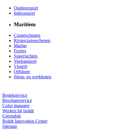
Outdoorsport
Indoorsport
Maritiem
Cruiseschepen
Riviercruiseschepen
Marine
Ferries
Superjachten
Veetransport
Visserij
Offshore
Sleep- en werkboten
Bestekservice
Brochureservice
Color manager
Werken bij bolidt
Greendots
Bolidt Innovation Center
Sitemap