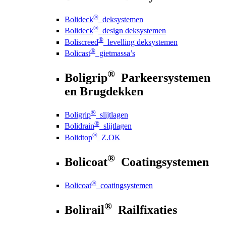
®
Bolideck
deksystemen
®
Bolideck
design deksystemen
®
Boliscreed
levelling deksystemen
®
Bolicast
gietmassa’s
®
Boligrip
Parkeersystemen
en Brugdekken
®
Boligrip
slijtlagen
®
Bolidrain
slijtlagen
®
Bolidtop
Z.OK
®
Bolicoat
Coatingsystemen
®
Bolicoat
coatingsystemen
®
Bolirail
Railfixaties