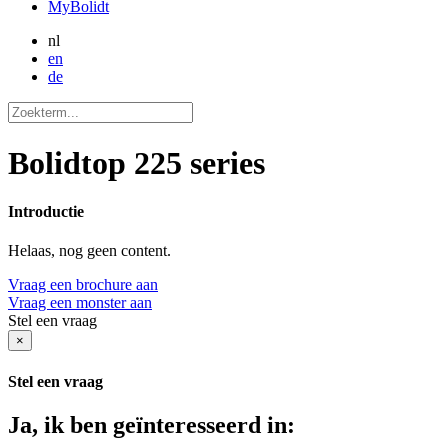
MyBolidt
nl
en
de
Bolidtop 225 series
Introductie
Helaas, nog geen content.
Vraag een brochure aan
Vraag een monster aan
Stel een vraag
×
Stel een vraag
Ja, ik ben geïnteresseerd in: