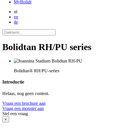
MyBolidt
nl
en
de
Bolidtan RH/PU series
Bolidtan® RH/PU-series
Introductie
Helaas, nog geen content.
Vraag een brochure aan
Vraag een monster aan
Stel een vraag
×