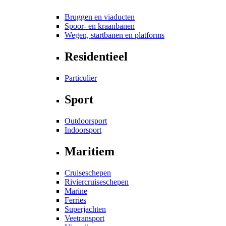
Bruggen en viaducten
Spoor- en kraanbanen
Wegen, startbanen en platforms
Residentieel
Particulier
Sport
Outdoorsport
Indoorsport
Maritiem
Cruiseschepen
Riviercruiseschepen
Marine
Ferries
Superjachten
Veetransport