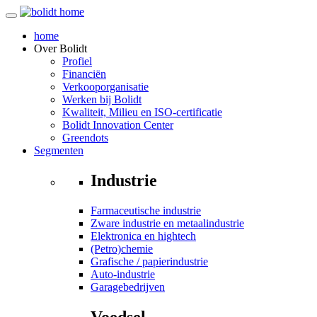
home
Over
Bolidt
Profiel
Financiën
Verkooporganisatie
Werken bij Bolidt
Kwaliteit, Milieu en ISO-certificatie
Bolidt Innovation Center
Greendots
Segmenten
Industrie
Farmaceutische industrie
Zware industrie en metaalindustrie
Elektronica en hightech
(Petro)chemie
Grafische / papierindustrie
Auto-industrie
Garagebedrijven
Voedsel