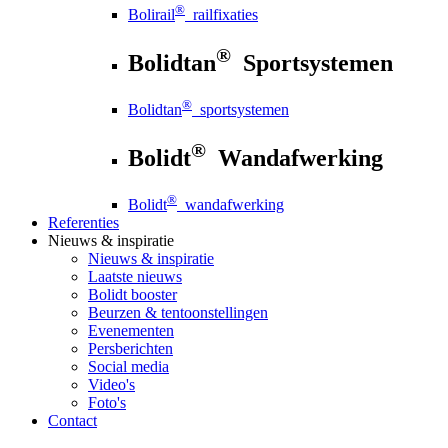
®
Bolirail
railfixaties
®
Bolidtan
Sportsystemen
®
Bolidtan
sportsystemen
®
Bolidt
Wandafwerking
®
Bolidt
wandafwerking
Referenties
Nieuws
& inspiratie
Nieuws
& inspiratie
Laatste nieuws
Bolidt booster
Beurzen & tentoonstellingen
Evenementen
Persberichten
Social media
Video's
Foto's
Contact