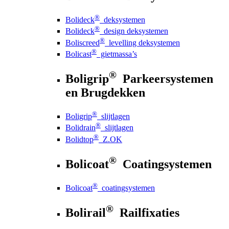
®
Bolideck
deksystemen
®
Bolideck
design deksystemen
®
Boliscreed
levelling deksystemen
®
Bolicast
gietmassa’s
®
Boligrip
Parkeersystemen
en Brugdekken
®
Boligrip
slijtlagen
®
Bolidrain
slijtlagen
®
Bolidtop
Z.OK
®
Bolicoat
Coatingsystemen
®
Bolicoat
coatingsystemen
®
Bolirail
Railfixaties