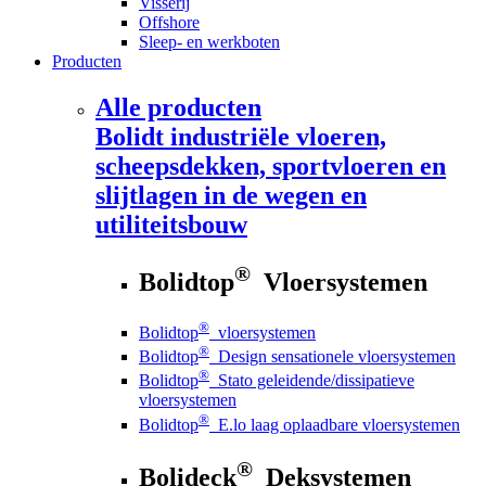
Visserij
Offshore
Sleep- en werkboten
Producten
Alle producten
Bolidt
industriële vloeren,
scheepsdekken, sportvloeren en
slijtlagen in de wegen en
utiliteitsbouw
®
Bolidtop
Vloersystemen
®
Bolidtop
vloersystemen
®
Bolidtop
Design sensationele vloersystemen
®
Bolidtop
Stato geleidende/dissipatieve
vloersystemen
®
Bolidtop
E.lo laag oplaadbare vloersystemen
®
Bolideck
Deksystemen