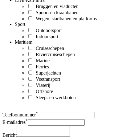
Civil-Rail-Infra
Bruggen en viaducten
Spoor- en kraanbanen
Wegen, startbanen en platforms
Sport
Outdoorsport
Indoorsport
Maritiem
Cruiseschepen
Riviercruiseschepen
Marine
Ferries
Superjachten
Veetransport
Visserij
Offshore
Sleep- en werkboten
*
Telefoonnummer
*
E-mailadres
Bericht