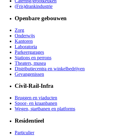
Catering/grootkeuken
(Fris)drankindustrie
Openbare gebouwen
Zorg
Onderwijs
Kantoren
Laboratoria
Parkeergarages
Stations en perrons
Theaters, musea
Distributiecentra en winkelbedrijven
Gevangenissen
Civil-Rail-Infra
Bruggen en viaducten
Spoor- en kraanbanen
Wegen, startbanen en platforms
Residentieel
Particulier