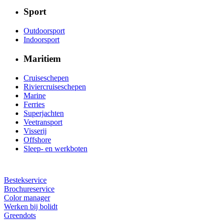
Sport
Outdoorsport
Indoorsport
Maritiem
Cruiseschepen
Riviercruiseschepen
Marine
Ferries
Superjachten
Veetransport
Visserij
Offshore
Sleep- en werkboten
Bestekservice
Brochureservice
Color manager
Werken bij bolidt
Greendots