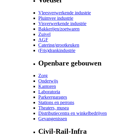
Vleesverwerkende industrie
Pluimvee industrie
Visverwerkende industrie
Bakkerijen/zoetwaren
Zuivel
AGF
Catering/grootkeuken
(Fris)drankindustrie
Openbare gebouwen
Zorg
Onderwijs
Kantoren
Laboratoria
Parkeergarages
Stations en perrons
Theaters, musea
Distributiecentra en winkelbedrijven
Gevangenissen
Civil-Rail-Infra