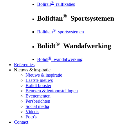
®
Bolirail
railfixaties
®
Bolidtan
Sportsystemen
®
Bolidtan
sportsystemen
®
Bolidt
Wandafwerking
®
Bolidt
wandafwerking
Referenties
Nieuws
& inspiratie
Nieuws
& inspiratie
Laatste nieuws
Bolidt booster
Beurzen & tentoonstellingen
Evenementen
Persberichten
Social media
Video's
Foto's
Contact