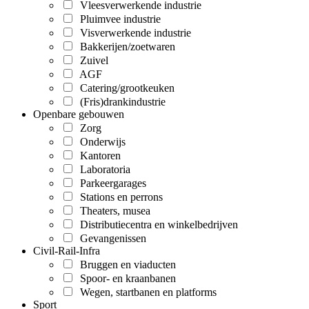
Vleesverwerkende industrie
Pluimvee industrie
Visverwerkende industrie
Bakkerijen/zoetwaren
Zuivel
AGF
Catering/grootkeuken
(Fris)drankindustrie
Openbare gebouwen
Zorg
Onderwijs
Kantoren
Laboratoria
Parkeergarages
Stations en perrons
Theaters, musea
Distributiecentra en winkelbedrijven
Gevangenissen
Civil-Rail-Infra
Bruggen en viaducten
Spoor- en kraanbanen
Wegen, startbanen en platforms
Sport