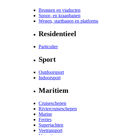
Bruggen en viaducten
Spoor- en kraanbanen
Wegen, startbanen en platforms
Residentieel
Particulier
Sport
Outdoorsport
Indoorsport
Maritiem
Cruiseschepen
Riviercruiseschepen
Marine
Ferries
Superjachten
Veetransport