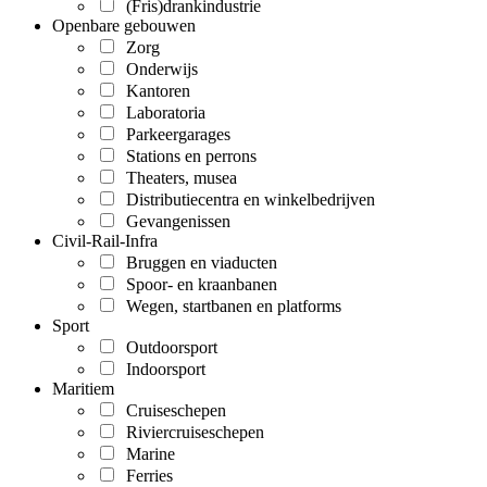
(Fris)drankindustrie
Openbare gebouwen
Zorg
Onderwijs
Kantoren
Laboratoria
Parkeergarages
Stations en perrons
Theaters, musea
Distributiecentra en winkelbedrijven
Gevangenissen
Civil-Rail-Infra
Bruggen en viaducten
Spoor- en kraanbanen
Wegen, startbanen en platforms
Sport
Outdoorsport
Indoorsport
Maritiem
Cruiseschepen
Riviercruiseschepen
Marine
Ferries