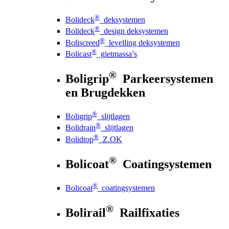
®
Bolideck
deksystemen
®
Bolideck
design deksystemen
®
Boliscreed
levelling deksystemen
®
Bolicast
gietmassa’s
®
Boligrip
Parkeersystemen
en Brugdekken
®
Boligrip
slijtlagen
®
Bolidrain
slijtlagen
®
Bolidtop
Z.OK
®
Bolicoat
Coatingsystemen
®
Bolicoat
coatingsystemen
®
Bolirail
Railfixaties