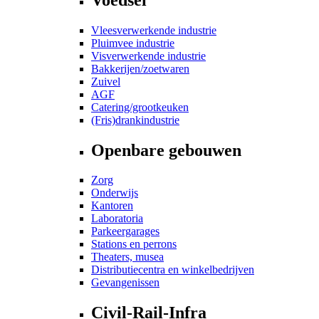
Vleesverwerkende industrie
Pluimvee industrie
Visverwerkende industrie
Bakkerijen/zoetwaren
Zuivel
AGF
Catering/grootkeuken
(Fris)drankindustrie
Openbare gebouwen
Zorg
Onderwijs
Kantoren
Laboratoria
Parkeergarages
Stations en perrons
Theaters, musea
Distributiecentra en winkelbedrijven
Gevangenissen
Civil-Rail-Infra