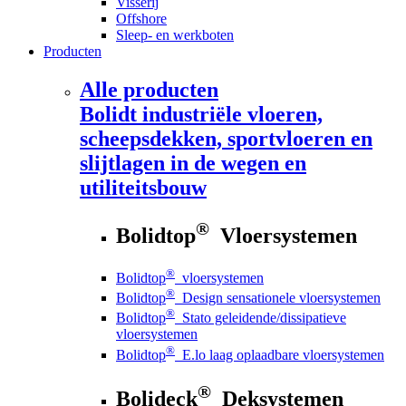
Visserij
Offshore
Sleep- en werkboten
Producten
Alle producten
Bolidt
industriële vloeren,
scheepsdekken, sportvloeren en
slijtlagen in de wegen en
utiliteitsbouw
®
Bolidtop
Vloersystemen
®
Bolidtop
vloersystemen
®
Bolidtop
Design sensationele vloersystemen
®
Bolidtop
Stato geleidende/dissipatieve
vloersystemen
®
Bolidtop
E.lo laag oplaadbare vloersystemen
®
Bolideck
Deksystemen