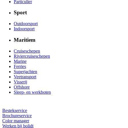
Particulier
Sport
Outdoorsport
Indoorsport
Maritiem
Cruiseschepen
Riviercruiseschepen
Marine
Ferries
Superjachten
Veetransport
Visserij
Offshore
Sleep- en werkboten
Bestekservice
Brochureservice
Color manager
Werken bij bolidt