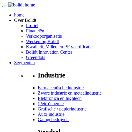
home
Over
Bolidt
Profiel
Financiën
Verkooporganisatie
Werken bij Bolidt
Kwaliteit, Milieu en ISO-certificatie
Bolidt Innovation Center
Greendots
Segmenten
Industrie
Farmaceutische industrie
Zware industrie en metaalindustrie
Elektronica en hightech
(Petro)chemie
Grafische / papierindustrie
Auto-industrie
Garagebedrijven
Voedsel