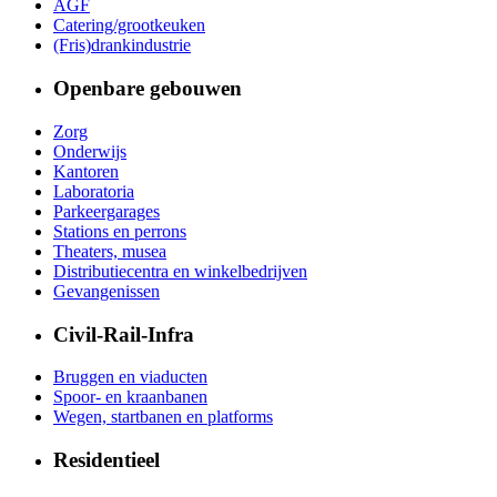
AGF
Catering/grootkeuken
(Fris)drankindustrie
Openbare gebouwen
Zorg
Onderwijs
Kantoren
Laboratoria
Parkeergarages
Stations en perrons
Theaters, musea
Distributiecentra en winkelbedrijven
Gevangenissen
Civil-Rail-Infra
Bruggen en viaducten
Spoor- en kraanbanen
Wegen, startbanen en platforms
Residentieel