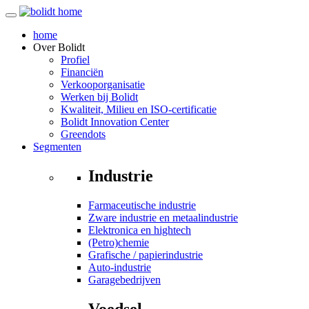
home
Over
Bolidt
Profiel
Financiën
Verkooporganisatie
Werken bij Bolidt
Kwaliteit, Milieu en ISO-certificatie
Bolidt Innovation Center
Greendots
Segmenten
Industrie
Farmaceutische industrie
Zware industrie en metaalindustrie
Elektronica en hightech
(Petro)chemie
Grafische / papierindustrie
Auto-industrie
Garagebedrijven
Voedsel