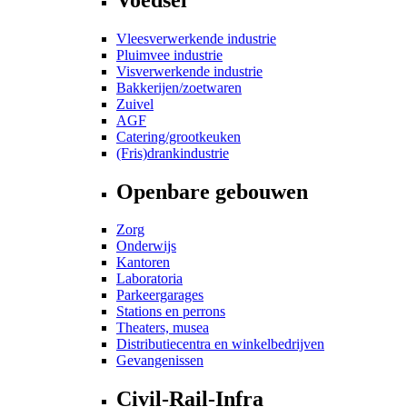
Vleesverwerkende industrie
Pluimvee industrie
Visverwerkende industrie
Bakkerijen/zoetwaren
Zuivel
AGF
Catering/grootkeuken
(Fris)drankindustrie
Openbare gebouwen
Zorg
Onderwijs
Kantoren
Laboratoria
Parkeergarages
Stations en perrons
Theaters, musea
Distributiecentra en winkelbedrijven
Gevangenissen
Civil-Rail-Infra