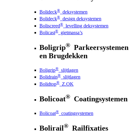
®
Bolideck
deksystemen
®
Bolideck
design deksystemen
®
Boliscreed
levelling deksystemen
®
Bolicast
gietmassa’s
®
Boligrip
Parkeersystemen
en Brugdekken
®
Boligrip
slijtlagen
®
Bolidrain
slijtlagen
®
Bolidtop
Z.OK
®
Bolicoat
Coatingsystemen
®
Bolicoat
coatingsystemen
®
Bolirail
Railfixaties