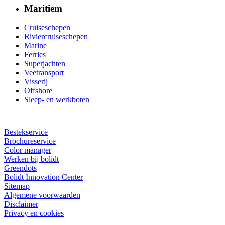
Maritiem
Cruiseschepen
Riviercruiseschepen
Marine
Ferries
Superjachten
Veetransport
Visserij
Offshore
Sleep- en werkboten
Bestekservice
Brochureservice
Color manager
Werken bij bolidt
Greendots
Bolidt Innovation Center
Sitemap
Algemene voorwaarden
Disclaimer
Privacy en cookies