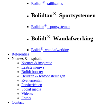
®
Bolirail
railfixaties
®
Bolidtan
Sportsystemen
®
Bolidtan
sportsystemen
®
Bolidt
Wandafwerking
®
Bolidt
wandafwerking
Referenties
Nieuws
& inspiratie
Nieuws
& inspiratie
Laatste nieuws
Bolidt booster
Beurzen & tentoonstellingen
Evenementen
Persberichten
Social media
Video's
Foto's
Contact