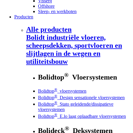
Visserij
Offshore
Sleep- en werkboten
Producten
Alle producten
Bolidt
industriële vloeren,
scheepsdekken, sportvloeren en
slijtlagen in de wegen en
utiliteitsbouw
®
Bolidtop
Vloersystemen
®
Bolidtop
vloersystemen
®
Bolidtop
Design sensationele vloersystemen
®
Bolidtop
Stato geleidende/dissipatieve
vloersystemen
®
Bolidtop
E.lo laag oplaadbare vloersystemen
®
Bolideck
Deksystemen