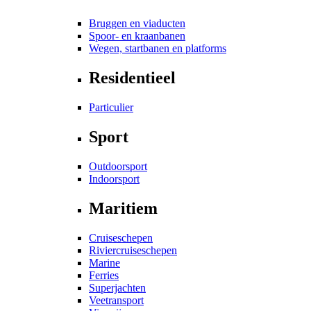
Bruggen en viaducten
Spoor- en kraanbanen
Wegen, startbanen en platforms
Residentieel
Particulier
Sport
Outdoorsport
Indoorsport
Maritiem
Cruiseschepen
Riviercruiseschepen
Marine
Ferries
Superjachten
Veetransport