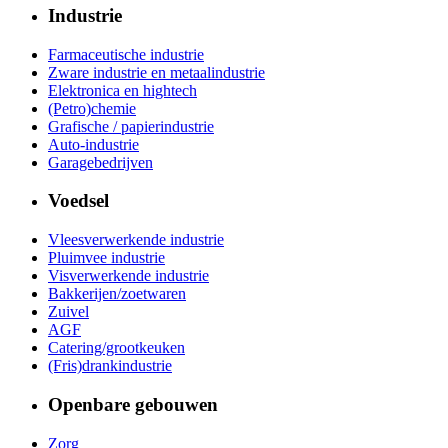
Industrie
Farmaceutische industrie
Zware industrie en metaalindustrie
Elektronica en hightech
(Petro)chemie
Grafische / papierindustrie
Auto-industrie
Garagebedrijven
Voedsel
Vleesverwerkende industrie
Pluimvee industrie
Visverwerkende industrie
Bakkerijen/zoetwaren
Zuivel
AGF
Catering/grootkeuken
(Fris)drankindustrie
Openbare gebouwen
Zorg