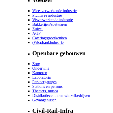
Vleesverwerkende industrie
Pluimvee industrie
Visverwerkende industrie
Bakkerijen/zoetwaren
Zuivel
AGF
Catering/grootkeuken
(Fris)drankindustrie
Openbare gebouwen
Zorg
Onderwijs
Kantoren
Laboratoria
Parkeergarages
Stations en perrons
Theaters, musea
Distributiecentra en winkelbedrijven
Gevangenissen
Civil-Rail-Infra