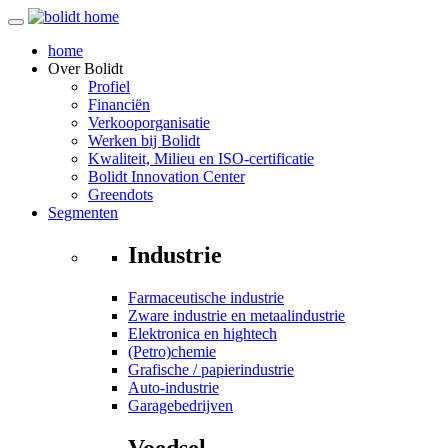
home
Over
Bolidt
Profiel
Financiën
Verkooporganisatie
Werken bij Bolidt
Kwaliteit, Milieu en ISO-certificatie
Bolidt Innovation Center
Greendots
Segmenten
Industrie
Farmaceutische industrie
Zware industrie en metaalindustrie
Elektronica en hightech
(Petro)chemie
Grafische / papierindustrie
Auto-industrie
Garagebedrijven
Voedsel