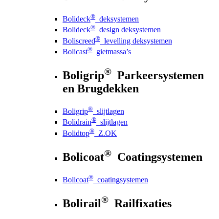
®
Bolideck
deksystemen
®
Bolideck
design deksystemen
®
Boliscreed
levelling deksystemen
®
Bolicast
gietmassa’s
®
Boligrip
Parkeersystemen
en Brugdekken
®
Boligrip
slijtlagen
®
Bolidrain
slijtlagen
®
Bolidtop
Z.OK
®
Bolicoat
Coatingsystemen
®
Bolicoat
coatingsystemen
®
Bolirail
Railfixaties