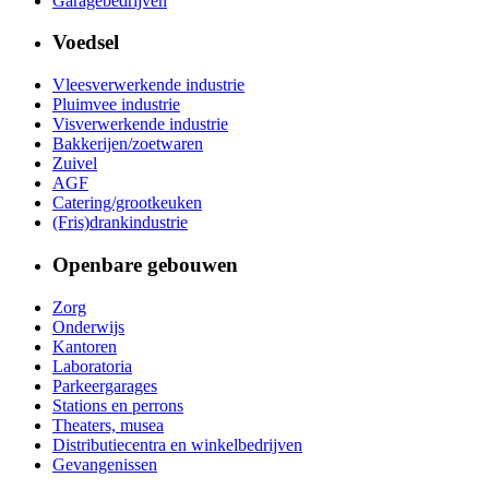
Garagebedrijven
Voedsel
Vleesverwerkende industrie
Pluimvee industrie
Visverwerkende industrie
Bakkerijen/zoetwaren
Zuivel
AGF
Catering/grootkeuken
(Fris)drankindustrie
Openbare gebouwen
Zorg
Onderwijs
Kantoren
Laboratoria
Parkeergarages
Stations en perrons
Theaters, musea
Distributiecentra en winkelbedrijven
Gevangenissen