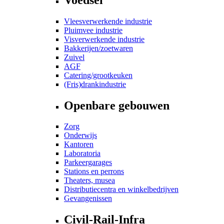
Vleesverwerkende industrie
Pluimvee industrie
Visverwerkende industrie
Bakkerijen/zoetwaren
Zuivel
AGF
Catering/grootkeuken
(Fris)drankindustrie
Openbare gebouwen
Zorg
Onderwijs
Kantoren
Laboratoria
Parkeergarages
Stations en perrons
Theaters, musea
Distributiecentra en winkelbedrijven
Gevangenissen
Civil-Rail-Infra