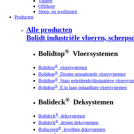
Visserij
Offshore
Sleep- en werkboten
Producten
Alle producten
Bolidt
industriële vloeren, scheepsd
®
Bolidtop
Vloersystemen
®
Bolidtop
vloersystemen
®
Bolidtop
Design sensationele vloersystemen
®
Bolidtop
Stato geleidende/dissipatieve vloersys
®
Bolidtop
E.lo laag oplaadbare vloersystemen
®
Bolideck
Deksystemen
®
Bolideck
deksystemen
®
Bolideck
design deksystemen
®
Boliscreed
levelling deksystemen