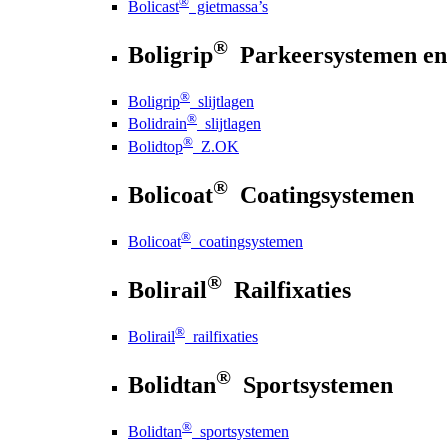
®
Bolicast
gietmassa’s
®
Boligrip
Parkeersystemen en
®
Boligrip
slijtlagen
®
Bolidrain
slijtlagen
®
Bolidtop
Z.OK
®
Bolicoat
Coatingsystemen
®
Bolicoat
coatingsystemen
®
Bolirail
Railfixaties
®
Bolirail
railfixaties
®
Bolidtan
Sportsystemen
®
Bolidtan
sportsystemen