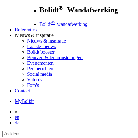
®
Bolidt
Wandafwerking
®
Bolidt
wandafwerking
Referenties
Nieuws
& inspiratie
Nieuws
& inspiratie
Laatste nieuws
Bolidt booster
Beurzen & tentoonstellingen
Evenementen
Persberichten
Social media
Video's
Foto's
Contact
MyBolidt
nl
en
de