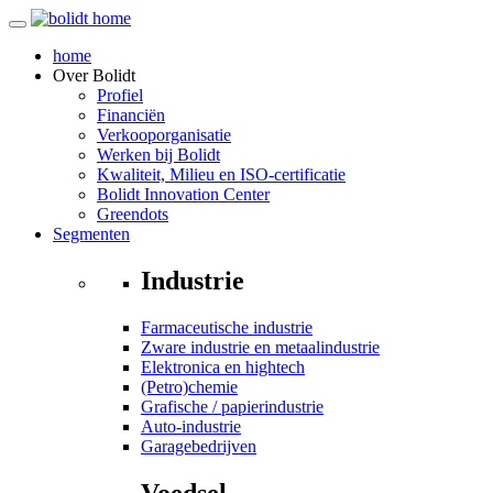
home
Over
Bolidt
Profiel
Financiën
Verkooporganisatie
Werken bij Bolidt
Kwaliteit, Milieu en ISO-certificatie
Bolidt Innovation Center
Greendots
Segmenten
Industrie
Farmaceutische industrie
Zware industrie en metaalindustrie
Elektronica en hightech
(Petro)chemie
Grafische / papierindustrie
Auto-industrie
Garagebedrijven
Voedsel