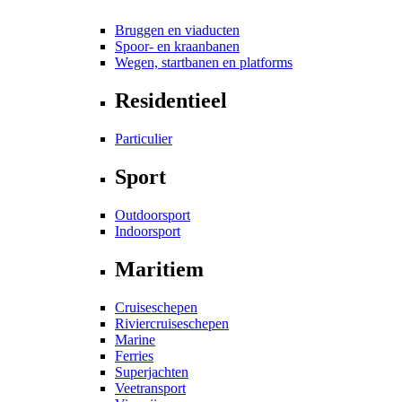
Bruggen en viaducten
Spoor- en kraanbanen
Wegen, startbanen en platforms
Residentieel
Particulier
Sport
Outdoorsport
Indoorsport
Maritiem
Cruiseschepen
Riviercruiseschepen
Marine
Ferries
Superjachten
Veetransport