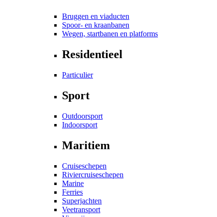
Bruggen en viaducten
Spoor- en kraanbanen
Wegen, startbanen en platforms
Residentieel
Particulier
Sport
Outdoorsport
Indoorsport
Maritiem
Cruiseschepen
Riviercruiseschepen
Marine
Ferries
Superjachten
Veetransport