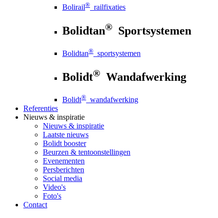
®
Bolirail
railfixaties
®
Bolidtan
Sportsystemen
®
Bolidtan
sportsystemen
®
Bolidt
Wandafwerking
®
Bolidt
wandafwerking
Referenties
Nieuws
& inspiratie
Nieuws
& inspiratie
Laatste nieuws
Bolidt booster
Beurzen & tentoonstellingen
Evenementen
Persberichten
Social media
Video's
Foto's
Contact