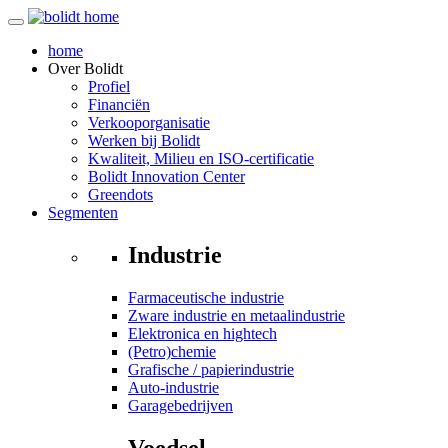
home
Over
Bolidt
Profiel
Financiën
Verkooporganisatie
Werken bij Bolidt
Kwaliteit, Milieu en ISO-certificatie
Bolidt Innovation Center
Greendots
Segmenten
Industrie
Farmaceutische industrie
Zware industrie en metaalindustrie
Elektronica en hightech
(Petro)chemie
Grafische / papierindustrie
Auto-industrie
Garagebedrijven
Voedsel