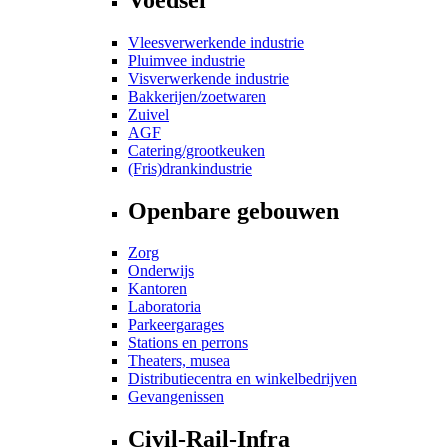
Vleesverwerkende industrie
Pluimvee industrie
Visverwerkende industrie
Bakkerijen/zoetwaren
Zuivel
AGF
Catering/grootkeuken
(Fris)drankindustrie
Openbare gebouwen
Zorg
Onderwijs
Kantoren
Laboratoria
Parkeergarages
Stations en perrons
Theaters, musea
Distributiecentra en winkelbedrijven
Gevangenissen
Civil-Rail-Infra