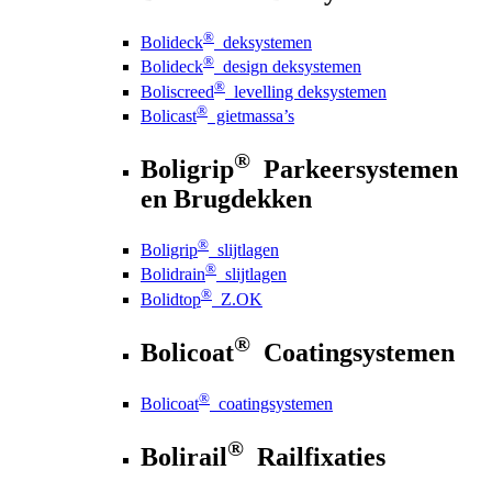
®
Bolideck
deksystemen
®
Bolideck
design deksystemen
®
Boliscreed
levelling deksystemen
®
Bolicast
gietmassa’s
®
Boligrip
Parkeersystemen
en Brugdekken
®
Boligrip
slijtlagen
®
Bolidrain
slijtlagen
®
Bolidtop
Z.OK
®
Bolicoat
Coatingsystemen
®
Bolicoat
coatingsystemen
®
Bolirail
Railfixaties