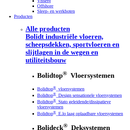
Visserij
Offshore
Sleep- en werkboten
Producten
Alle producten
Bolidt
industriële vloeren,
scheepsdekken, sportvloeren en
slijtlagen in de wegen en
utiliteitsbouw
®
Bolidtop
Vloersystemen
®
Bolidtop
vloersystemen
®
Bolidtop
Design sensationele vloersystemen
®
Bolidtop
Stato geleidende/dissipatieve
vloersystemen
®
Bolidtop
E.lo laag oplaadbare vloersystemen
®
Bolideck
Deksystemen