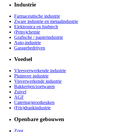
Industrie
Farmaceutische industrie
Zware industrie en metaalindustrie
Elektronica en hightech
(Petro)chemie
Grafische / papierindustrie
Auto-industrie
Garagebedrijven
Voedsel
Vleesverwerkende industrie
Pluimvee industrie
Visverwerkende industrie
Bakkerijen/zoetwaren
Zuivel
AGF
Catering/grootkeuken
(Fris)drankindustrie
Openbare gebouwen
Zorg