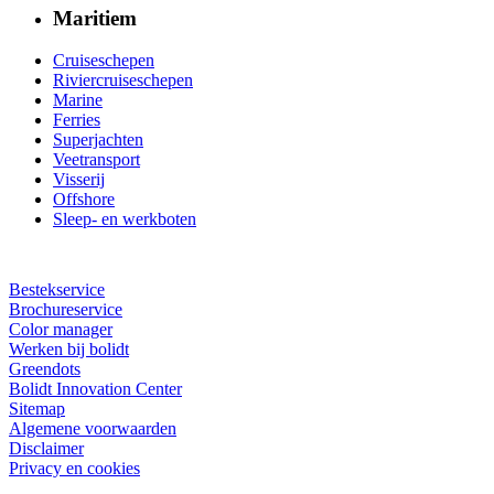
Maritiem
Cruiseschepen
Riviercruiseschepen
Marine
Ferries
Superjachten
Veetransport
Visserij
Offshore
Sleep- en werkboten
Bestekservice
Brochureservice
Color manager
Werken bij bolidt
Greendots
Bolidt Innovation Center
Sitemap
Algemene voorwaarden
Disclaimer
Privacy en cookies