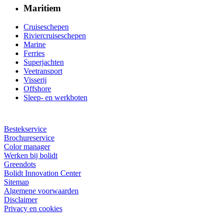
Maritiem
Cruiseschepen
Riviercruiseschepen
Marine
Ferries
Superjachten
Veetransport
Visserij
Offshore
Sleep- en werkboten
Bestekservice
Brochureservice
Color manager
Werken bij bolidt
Greendots
Bolidt Innovation Center
Sitemap
Algemene voorwaarden
Disclaimer
Privacy en cookies