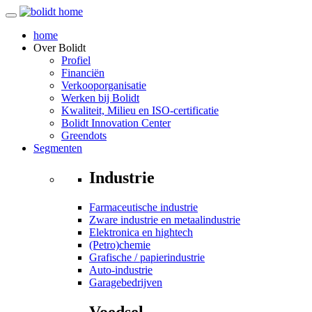
home
Over
Bolidt
Profiel
Financiën
Verkooporganisatie
Werken bij Bolidt
Kwaliteit, Milieu en ISO-certificatie
Bolidt Innovation Center
Greendots
Segmenten
Industrie
Farmaceutische industrie
Zware industrie en metaalindustrie
Elektronica en hightech
(Petro)chemie
Grafische / papierindustrie
Auto-industrie
Garagebedrijven
Voedsel