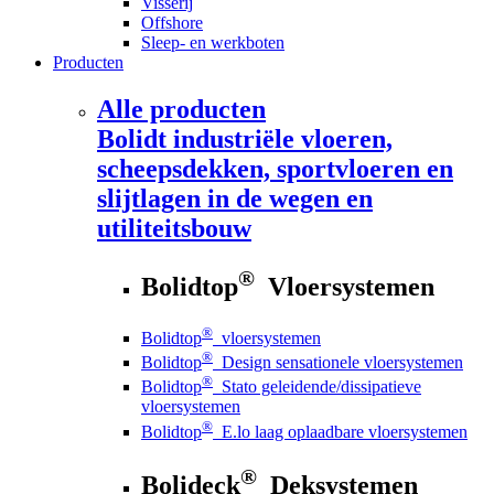
Visserij
Offshore
Sleep- en werkboten
Producten
Alle producten
Bolidt
industriële vloeren,
scheepsdekken, sportvloeren en
slijtlagen in de wegen en
utiliteitsbouw
®
Bolidtop
Vloersystemen
®
Bolidtop
vloersystemen
®
Bolidtop
Design sensationele vloersystemen
®
Bolidtop
Stato geleidende/dissipatieve
vloersystemen
®
Bolidtop
E.lo laag oplaadbare vloersystemen
®
Bolideck
Deksystemen