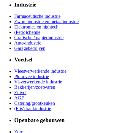
Industrie
Farmaceutische industrie
Zware industrie en metaalindustrie
Elektronica en hightech
(Petro)chemie
Grafische / papierindustrie
Auto-industrie
Garagebedrijven
Voedsel
Vleesverwerkende industrie
Pluimvee industrie
Visverwerkende industrie
Bakkerijen/zoetwaren
Zuivel
AGF
Catering/grootkeuken
(Fris)drankindustrie
Openbare gebouwen
Zorg