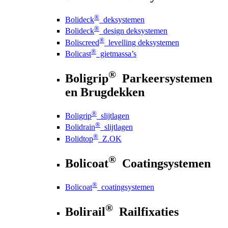
®
Bolideck
deksystemen
®
Bolideck
design deksystemen
®
Boliscreed
levelling deksystemen
®
Bolicast
gietmassa’s
®
Boligrip
Parkeersystemen
en Brugdekken
®
Boligrip
slijtlagen
®
Bolidrain
slijtlagen
®
Bolidtop
Z.OK
®
Bolicoat
Coatingsystemen
®
Bolicoat
coatingsystemen
®
Bolirail
Railfixaties