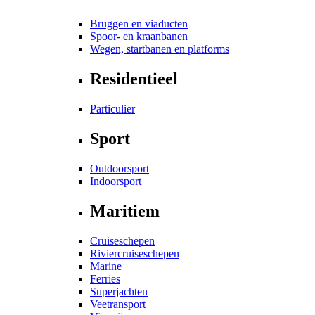
Bruggen en viaducten
Spoor- en kraanbanen
Wegen, startbanen en platforms
Residentieel
Particulier
Sport
Outdoorsport
Indoorsport
Maritiem
Cruiseschepen
Riviercruiseschepen
Marine
Ferries
Superjachten
Veetransport