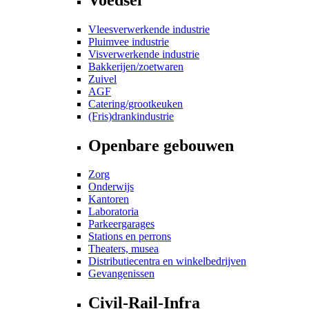
Vleesverwerkende industrie
Pluimvee industrie
Visverwerkende industrie
Bakkerijen/zoetwaren
Zuivel
AGF
Catering/grootkeuken
(Fris)drankindustrie
Openbare gebouwen
Zorg
Onderwijs
Kantoren
Laboratoria
Parkeergarages
Stations en perrons
Theaters, musea
Distributiecentra en winkelbedrijven
Gevangenissen
Civil-Rail-Infra