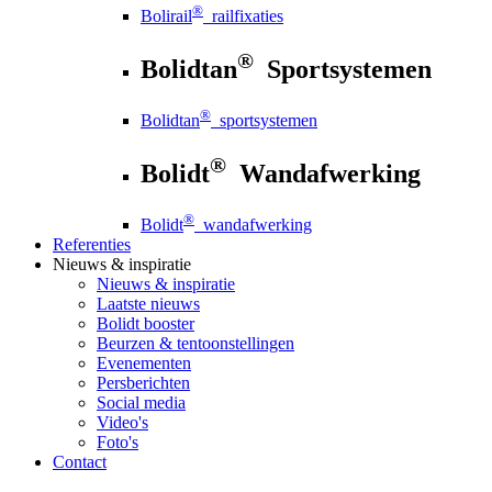
®
Bolirail
railfixaties
®
Bolidtan
Sportsystemen
®
Bolidtan
sportsystemen
®
Bolidt
Wandafwerking
®
Bolidt
wandafwerking
Referenties
Nieuws
& inspiratie
Nieuws
& inspiratie
Laatste nieuws
Bolidt booster
Beurzen & tentoonstellingen
Evenementen
Persberichten
Social media
Video's
Foto's
Contact