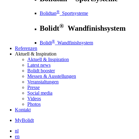
®
Bolidtan
Sportsysteme
®
Bolidt
Wandfinishsystem
®
Bolidt
Wandfinishsystem
Referenzen
Aktuell
& Inspiration
Aktuell
& Inspiration
Latest news
Bolidt booster
Messen & Ausstellungen
Veranstaltungen
Presse
Social media
Videos
Photos
Kontakt
MyBolidt
nl
en