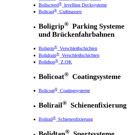
®
Boliscreed
levelling Decksysteme
®
Bolicast
Gußmassen
®
Boligrip
Parking Systeme
und Brückenfahrbahnen
®
Boligrip
Verschleißschichten
®
Bolidrain
Verschleißschichten
®
Bolidtop
Z.OK
®
Bolicoat
Coatingsysteme
®
Bolicoat
Coatingsysteme
®
Bolirail
Schienenfixierung
®
Bolirail
Schienenfixierung
®
Bolidtan
Sportsysteme