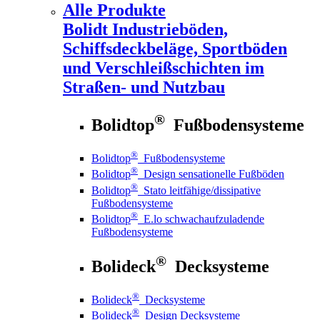
Alle Produkte
Bolidt
Industrieböden,
Schiffsdeckbeläge, Sportböden
und Verschleißschichten im
Straßen- und Nutzbau
®
Bolidtop
Fußbodensysteme
®
Bolidtop
Fußbodensysteme
®
Bolidtop
Design sensationelle Fußböden
®
Bolidtop
Stato leitfähige/dissipative
Fußbodensysteme
®
Bolidtop
E.lo schwachaufzuladende
Fußbodensysteme
®
Bolideck
Decksysteme
®
Bolideck
Decksysteme
®
Bolideck
Design Decksysteme