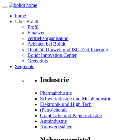
home
Über
Bolidt
Profil
Finanzen
vertriebsorganisation
Arbeiten bei Bolidt
Qualität, Umwelt und ISO-Zertifizierung
Bolidt Innovation Center
Greendots
Segmente
Industrie
Pharmaindustrie
Schwerindustrie und Metallindustrie
Elektronik und High Tech
(Petro)chemie
Graphische und Papierindustrie
Autoindustrie
Autowerkstätten
Nahrungsmittel