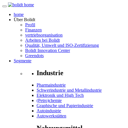
home
Über
Bolidt
Profil
Finanzen
vertriebsorganisation
Arbeiten bei Bolidt
Qualität, Umwelt und ISO-Zertifizierung
Bolidt Innovation Center
Greendots
Segmente
Industrie
Pharmaindustrie
Schwerindustrie und Metallindustrie
Elektronik und High Tech
(Petro)chemie
Graphische und Papierindustrie
Autoindustrie
Autowerkstätten
Nahrungsmittel