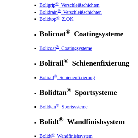
®
Boligrip
Verschleißschichten
®
Bolidrain
Verschleißschichten
®
Bolidtop
Z.OK
®
Bolicoat
Coatingsysteme
®
Bolicoat
Coatingsysteme
®
Bolirail
Schienenfixierung
®
Bolirail
Schienenfixierung
®
Bolidtan
Sportsysteme
®
Bolidtan
Sportsysteme
®
Bolidt
Wandfinishsystem
®
Bolidt
Wandfinishsystem