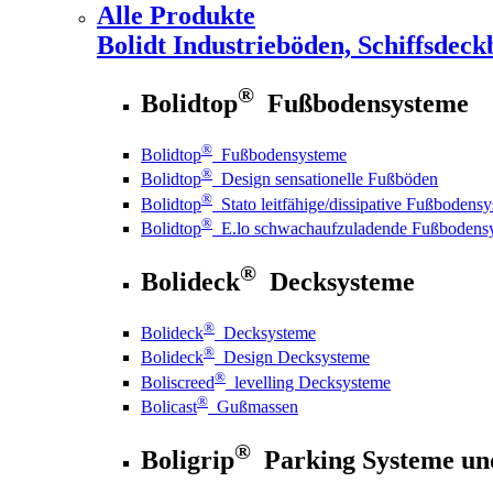
Alle Produkte
Bolidt
Industrieböden, Schiffsdeck
®
Bolidtop
Fußbodensysteme
®
Bolidtop
Fußbodensysteme
®
Bolidtop
Design sensationelle Fußböden
®
Bolidtop
Stato leitfähige/dissipative Fußbodens
®
Bolidtop
E.lo schwachaufzuladende Fußbodens
®
Bolideck
Decksysteme
®
Bolideck
Decksysteme
®
Bolideck
Design Decksysteme
®
Boliscreed
levelling Decksysteme
®
Bolicast
Gußmassen
®
Boligrip
Parking Systeme un